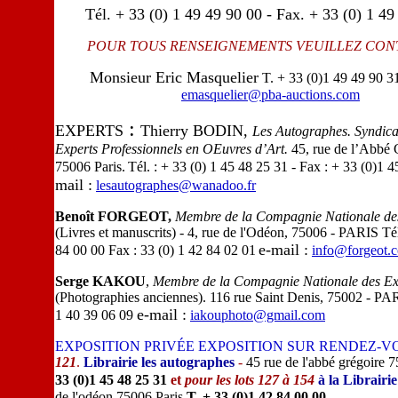
Tél. + 33 (0) 1 49 49 90 00 - Fax. + 33 (0) 1 49
POUR TOUS RENSEIGNEMENTS VEUILLEZ CONT
Monsieur Eric Masquelier
T. + 33 (0)1 49 49 90 3
emasquelier@pba-auctions.com
:
EXPERTS
Thierry BODIN,
Les Autographes. Syndica
Experts Professionnels en OEuvres d’Art.
45, rue de l’Abbé 
75006 Paris.
Tél. : + 33 (0) 1 45 48 25 31 - Fax : + 33 (0)1 
mail :
lesautographes@wanadoo.fr
Benoît FORGEOT,
Membre de la Compagnie Nationale des
(Livres et manuscrits) - 4, rue de l'Odéon, 75006 - PARIS
Té
e-mail :
84 00 00 Fax : 33 (0) 1 42 84 02 01
info@forgeot.
Serge KAKOU
,
Membre de la Compagnie Nationale des Ex
(Photographies anciennes). 116 rue Saint Denis, 75002
- PA
e-mail :
1 40 39 06 09
iakouphoto@gmail.com
EXPOSITION PRIVÉE EXPOSITION SUR RENDEZ-V
121
.
Librairie les autographes
-
45 rue de l'abbé grégoire 
33 (0)1 45 48 25 31
et
pour les lots 127 à 154
à la Librairi
de l'odéon 75006 Paris
T. + 33 (0)1 42 84 00 00