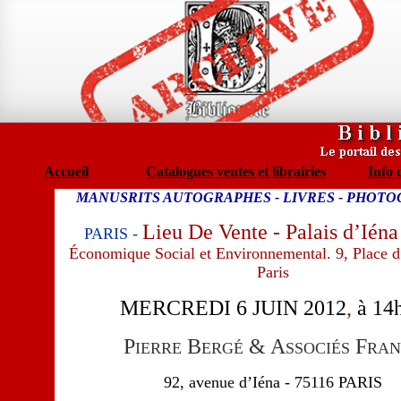
Accueil
Catalogues ventes et librairies
Info 
MANUSRITS AUTOGRAPHES - LIVRES - PHOTO
Lieu De Vente - Palais d’Iéna
PARIS -
Économique Social et Environnemental. 9, Place d
Paris
MERCREDI 6 JUIN 2012
,
à 14
P
B
& A
F
IERRE
ERGÉ
SSOCIÉS
RAN
92, avenue d’Iéna - 75116 PARIS