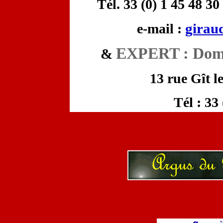
Tél. 33 (0) 1 45 48 30
girau
e-mail :
EXPERT : Do
&
13 rue Gît l
Tél : 33