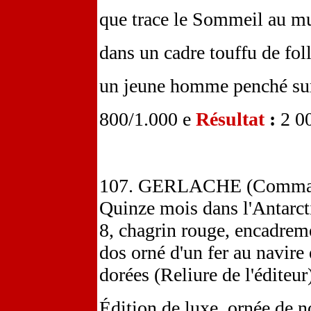
que trace le Sommeil au mu
dans un cadre touffu de fol
un jeune homme penché sur
800/1.000 e
Résultat
:
2 0
107. GERLACHE (Commanda
Quinze mois dans l'Antarcti
8, chagrin rouge, encadreme
dos orné d'un fer au navire
dorées (Reliure de l'éditeur
Édition de luxe, ornée de n