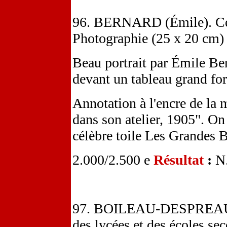
96. BERNARD (Émile). Céz
Photographie (25 x 20 cm) 
Beau portrait par Émile Ber
devant un tableau grand fo
Annotation à l'encre de la
dans son atelier, 1905". On
célèbre toile Les Grandes 
2.000/2.500 e
Résultat
:
N
97. BOILEAU-DESPREAUX 
des lycées et des écoles se