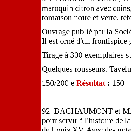
maroquin citron avec coins, 
tomaison noire et verte, tê
Ouvrage publié par la Socié
Il est orné d'un frontispice 
Tirage à 300 exemplaires s
Quelques rousseurs. Tavelur
150/200 e
Résultat
:
150
92. BACHAUMONT et MAI
pour servir à l'histoire de l
de Louis XV. Avec des note