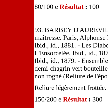
80/100 e
Résultat
:
100
93. BARBEY D'AUREVILLY 
maîtresse. Paris, Alphonse 
Ibid., id., 1881. - Les Diabo
L'Ensorcelée. Ibid., id., 1
Ibid., id., 1879. - Ensembl
demi-chagrin vert bouteille 
non rogné (Reliure de l'épo
Reliure légèrement frottée.
150/200 e
Résultat
:
300