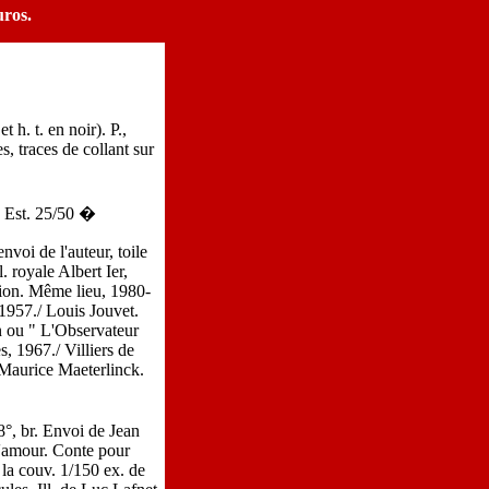
uros.
h. t. en noir). P.,
s, traces de collant sur
? Est. 25/50 �
voi de l'auteur, toile
. royale Albert Ier,
ion. Même lieu, 1980-
 1957./ Louis Jouvet.
n ou " L'Observateur
s, 1967./ Villiers de
 Maurice Maeterlinck.
°, br. Envoi de Jean
l'amour. Conte pour
 la couv. 1/150 ex. de