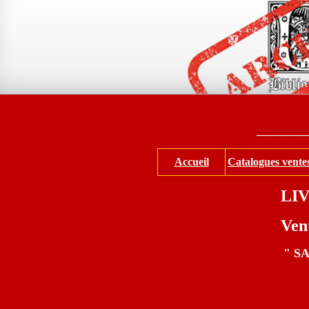
_________
Accueil
Catalogues ventes 
LI
Vent
" SA