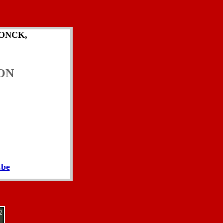
. SONCK,
TON
.be