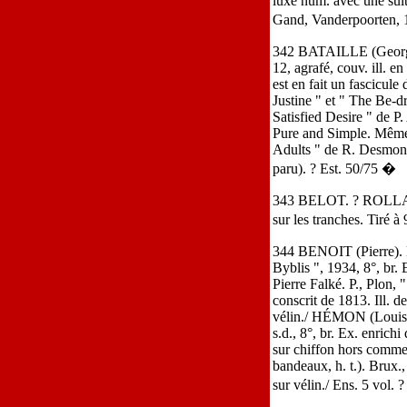
luxe num. avec une suite
Gand, Vanderpoorten, 19
342 BATAILLE (Georges)
12, agrafé, couv. ill. 
est en fait un fascicule
Justine " et " The Be-d
Satisfied Desire " de 
Pure and Simple. Même é
Adults " de R. Desmond
paru). ? Est. 50/75 �
343 BELOT. ? ROLLAND (
sur les tranches. Tiré 
344 BENOIT (Pierre). L'
Byblis ", 1934, 8°, br.
Pierre Falké. P., Plon
conscrit de 1813. Ill. d
vélin./ HÉMON (Louis). 
s.d., 8°, br. Ex. enrichi
sur chiffon hors comme
bandeaux, h. t.). Brux.,
sur vélin./ Ens. 5 vol. 