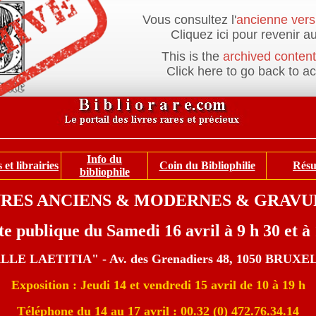
Vous consultez l'
ancienne vers
Cliquez ici pour revenir au
This is the
archived content
Click here to go back to a
________________________________________________________
Info du
et librairies
Coin du Bibliophilie
Résu
bibliophile
VRES ANCIENS & MODERNES & GRAVU
e publique du Samedi 16 avril à 9 h 30 et à
LLE LAETITIA" - Av. des Grenadiers 48, 1050 BRUX
Exposition : Jeudi 14 et vendredi 15 avril de 10 à 19 h
Téléphone du 14 au 17 avril : 00.32 (0) 472.76.34.14