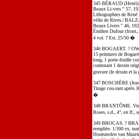
345 BÉRAUD (Henri). Le 
Beaux Li-vres " 57, 19
Lithographies de René B
vélin de Rives./ BALZAC
Beaux Livres " 46, 192
Émilien Dufour (front.,
4 vol. ? Est. 25/50 �
346 BOGAERT. ? OWEN (
15 peintures de Bogaert]
long, 1 porte-feuille c
contenant 1 dessin origi
gravure (le dessin et l
347 BOSCHÈRE (Jean DE)
Tirage cou-rant après 3
�
348 BRANTÔME. Vie des d
Roses, s.d., 4°, en ff.,
349 BROCAS. ? BRAUN (
rempliée. 1/300 ex. n
Houtsneden van Maurice 