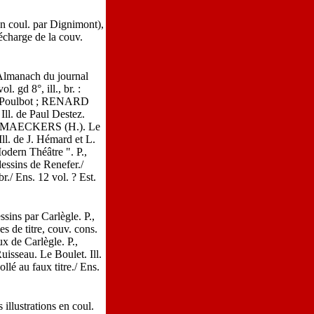
en coul. par Dignimont),
décharge de la couv.
 Almanach du journal
. gd 8°, ill., br. :
de Poulbot ; RENARD
ll. de Paul Destez.
 KISTEMAECKERS (H.). Le
l. de J. Hémard et L.
odern Théâtre ". P.,
dessins de Renefer./
r./ Ens. 12 vol. ? Est.
ns par Carlègle. P.,
s de titre, couv. cons.
x de Carlègle. P.,
isseau. Le Boulet. Ill.
llé au faux titre./ Ens.
llustrations en coul.