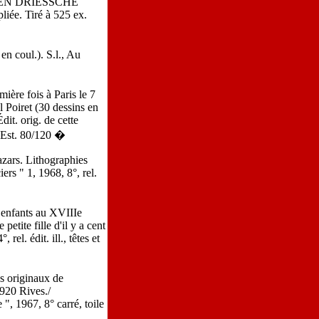
E TEN DRIESSCHE
liée. Tiré à 525 ex.
 coul.). S.l., Au
ère fois à Paris le 7
 Poiret (30 dessins en
Édit. orig. de cette
? Est. 80/120 �
ars. Lithographies
ers " 1, 1968, 8°, rel.
enfants au XVIIIe
petite fille d'il y a cent
rel. édit. ill., têtes et
s originaux de
/920 Rives./
 ", 1967, 8° carré, toile