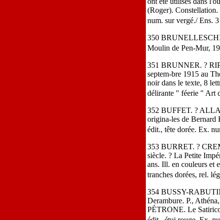
ont été utilisés da
(Roger). Constellation. 
num. sur vergé./ Ens. 3
350 BRUNELLESCHI. ? MU
Moulin de Pen-Mur, 194
351 BRUNNER. ? RIP. Plu
septem-bre 1915 au Théâ
noir dans le texte, 8 let
délirante " féerie " Ar
352 BUFFET. ? ALLAIN
origina-les de Bernard B
édit., tête dorée. Ex. 
353 BURRET. ? CREMNIT
siècle. ? La Petite Impér
ans. Ill. en couleurs et e
tranches dorées, rel. lé
354 BUSSY-RABUTIN. His
Derambure. P., Athéna, 
PÉTRONE. Le Satiricon. I
édit., étui rouge. Ex. n