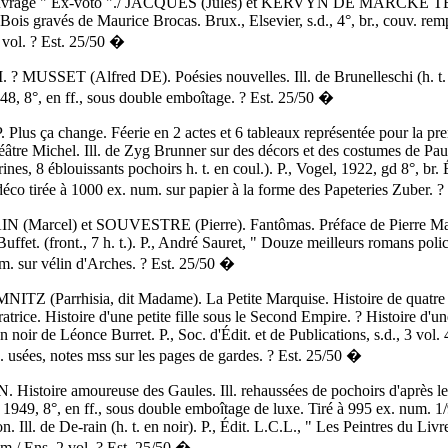
ns l'ouvrage " Ex-voto "./ JACQUES (Jules) et KERVYN DE MARCK
Bois gravés de Maurice Brocas. Brux., Elsevier, s.d., 4°, br., couv. remp
 vol. ? Est. 25/50 �
SSET (Alfred DE). Poésies nouvelles. Ill. de Brunelleschi (h. t. en
8, 8°, en ff., sous double emboîtage. ? Est. 25/50 �
s ça change. Féerie en 2 actes et 6 tableaux représentée pour la premi
tre Michel. Ill. de Zyg Brunner sur des décors et des costumes de Paul
trines, 8 éblouissants pochoirs h. t. en coul.). P., Vogel, 1922, gd 8°, br. 
t déco tirée à 1000 ex. num. sur papier à la forme des Papeteries Zuber. 
 (Marcel) et SOUVESTRE (Pierre). Fantômas. Préface de Pierre Maz
uffet. (front., 7 h. t.). P., André Sauret, " Douze meilleurs romans polici
num. sur vélin d'Arches. ? Est. 25/50 �
Z (Parrhisia, dit Madame). La Petite Marquise. Histoire de quatre 
atrice. Histoire d'une petite fille sous le Second Empire. ? Histoire d'une 
n noir de Léonce Burret. P., Soc. d'Édit. et de Publications, s.d., 3 vol. 4°, 
g. usées, notes mss sur les pages de gardes. ? Est. 25/50 �
toire amoureuse des Gaules. Ill. rehaussées de pochoirs d'après le
1949, 8°, en ff., sous double emboîtage de luxe. Tiré à 995 ex. num. 1
ll. de De-rain (h. t. en noir). P., Édit. L.C.L., " Les Peintres du Livre
um./ Ens. 2 vol. ? Est. 25/50 �