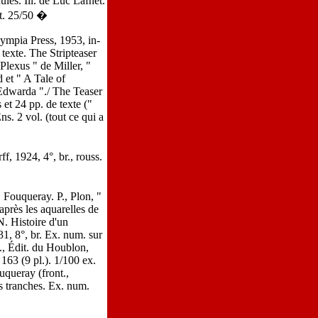
ules. Ill. de Luc Lafnet.
st. 25/50 �
ympia Press, 1953, in-
texte. The Stripteaser
Plexus " de Miller, "
 et " A Tale of
 Edwarda "./ The Teaser
et 24 pp. de texte ("
. 2 vol. (tout ce qui a
 1924, 4°, br., rouss.
 Fouqueray. P., Plon, "
après les aquarelles de
. Histoire d'un
31, 8°, br. Ex. num. sur
., Édit. du Houblon,
t 163 (9 pl.). 1/100 ex.
queray (front.,
les tranches. Ex. num.