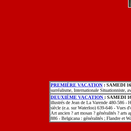
PREMIÈRE VACATION
: SAMEDI 16 A
surréalisme, Internationale Situationniste
DEUXIÈME VACATION
: SAMEDI 16
illustrés de Jean de La Varende 480-586 - 
siècle (e.a. sur Waterloo) 639-646 - Vues 
Art ancien ? art mosan ? généralités ? arts 
886 - Belgicana : généralités ; Flandre et W