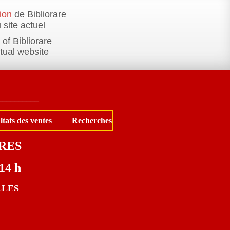
ion
de Bibliorare
 site actuel
of Bibliorare
ctual website
__________
ltats des ventes
Recherches
RES
 14 h
ELLES