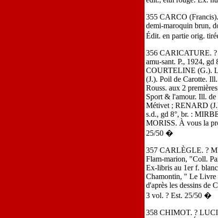
355 CARCO (Francis). Co
demi-maroquin brun, dos 
Édit. en partie orig. t
356 CARICATURE. ? Alma
amu-sant. P., 1924, gd 8°
COURTELINE (G.). Le T
(J.). Poil de Carotte.
Rouss. aux 2 premières 
Sport & l'amour. Ill. 
Métivet ; RENARD (J.). 
s.d., gd 8°, br. : MIRBE
MORISS. À vous la prose.
25/50 �
357 CARLÈGLE. ? MÜLLE
Flam-marion, "Coll. Par
Ex-libris au 1er f. bla
Chamontin, " Le Livre "
d'après les dessins de C
3 vol. ? Est. 25/50 �
358 CHIMOT. ? LUCIEN. 