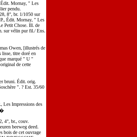
 Édit. Mornay, " Les
lier pendu.
8, 8°, br. 1/1050 sur
 P., Édit. Mornay, " Les
 Petit Chose. Ill. de
sur vélin pur fil./ Ens.
as Owen, [illustrés de
lisse, titre doré en
nique marqué " U "
original de cette
 bruni. Édit. orig.
oschère ". ? Est. 35/60
., Les Impressions des
0 �
4°, br., couv.
heuren beeweg deed.
s bois de cet ouvrage