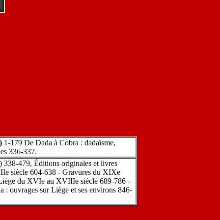
e)
1-179 De Dada à Cobra : dadaïsme,
ées 336-337.
e) 338-479, Éditions originales et livres
VIIIe siècle 604-638 - Gravures du XIXe
 Liège du XVIe au XVIIIe siècle 689-786 -
na : ouvrages sur Liège et ses environs 846-