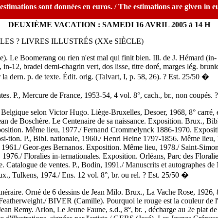
estimations sont données en euros. / The estimations are given in e
DEUXIÈME VACATION : SAMEDI 16 AVRIL 2005 à 14 H
ES ? LIVRES ILLUSTRÉS (XXe SIÈCLE)
Le Boomerang ou rien n'est mal qui finit bien. Ill. de J. Hémard (in- et 
, in-12, bradel demi-chagrin vert, dos lisse, titre doré, marges lég. brunie
ur la dern. p. de texte. Édit. orig. (Talvart, I, p. 58, 26). ? Est. 25/50 �
P., Mercure de France, 1953-54, 4 vol. 8°, cach., br., non coupés. 
elgique selon Victor Hugo. Liège-Bruxelles, Desoer, 1968, 8° carré, en
/ Jean de Boschère. Le Centenaire de sa naissance. Exposition. Brux., Bibl
position. Même lieu, 1977./ Fernand Crommelynck 1886-1970. Exposit
si-tion. P., Bibl. nationale, 1960./ Henri Heine 1797-1856. Même lieu,
 1961./ Geor-ges Bernanos. Exposition. Même lieu, 1978./ Saint-Simo
1976./ Floralies in-ternationales. Exposition. Orléans, Parc des Floralie
le. Catalogue de ventes. P., Bodin, 1991./ Manuscrits et autographes de
x., Tulkens, 1974./ Ens. 12 vol. 8°, br. ou rel. ? Est. 25/50 �
éraire. Orné de 6 dessins de Jean Milo. Brux., La Vache Rose, 1926, 8
 Featherweight./ BIVER (Camille). Pourquoi le rouge est la couleur de 
 Jean Remy. Arlon, Le Jeune Faune, s.d., 8°, br. , décharge au 2e plat de