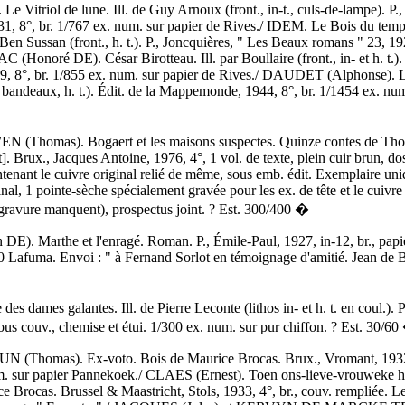
Vitriol de lune. Ill. de Guy Arnoux (front., in-t., culs-de-lampe). P.,
31, 8°, br. 1/767 ex. num. sur papier de Rives./ IDEM. Le Bois du temp
en Sussan (front., h. t.). P., Joncquières, " Les Beaux romans " 23, 192
 (Honoré DE). César Birotteau. Ill. par Boullaire (front., in- et h. t.).
9, 8°, br. 1/855 ex. num. sur papier de Rives./ DAUDET (Alphonse). Le
 bandeaux, h. t.). Édit. de la Mappemonde, 1944, 8°, br. 1/1454 ex. num. 
Thomas). Bogaert et les maisons suspectes. Quinze contes de Thom
. Brux., Jacques Antoine, 1976, 4°, 1 vol. de texte, plein cuir brun, dos 
ontenant le cuivre original relié de même, sous emb. édit. Exemplaire u
nal, 1 pointe-sèche spécialement gravée pour les ex. de tête et le cuivre 
a gravure manquent), prospectus joint. ? Est. 300/400 �
. Marthe et l'enragé. Roman. P., Émile-Paul, 1927, in-12, br., papier
0 Lafuma. Envoi : " à Fernand Sorlot en témoignage d'amitié. Jean de B
ames galantes. Ill. de Pierre Leconte (lithos in- et h. t. en coul.). P
 sous couv., chemise et étui. 1/300 ex. num. sur pur chiffon. ? Est. 30/6
Thomas). Ex-voto. Bois de Maurice Brocas. Brux., Vromant, 1932, 
um. sur papier Pannekoek./ CLAES (Ernest). Toen ons-lieve-vrouweke 
Brocas. Brussel & Maastricht, Stols, 1933, 4°, br., couv. rempliée. Le