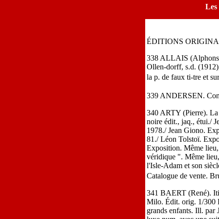
Les 
ÉDITIONS ORIGINAL
338 ALLAIS (Alphonse). 
Ollen-dorff, s.d. (1912)
la p. de faux ti-tre et s
339 ANDERSEN. Contes. 
340 ARTY (Pierre). La B
noire édit., jaq., étui.
1978./ Jean Giono. Ex
81./ Léon Tolstoï. Expo
Exposition. Même lieu,
véridique ". Même lieu, 
l'Isle-Adam et son sièc
Catalogue de vente. Bru
341 BAERT (René). Itin
Milo. Édit. orig. 1/300
grands enfants. Ill. par