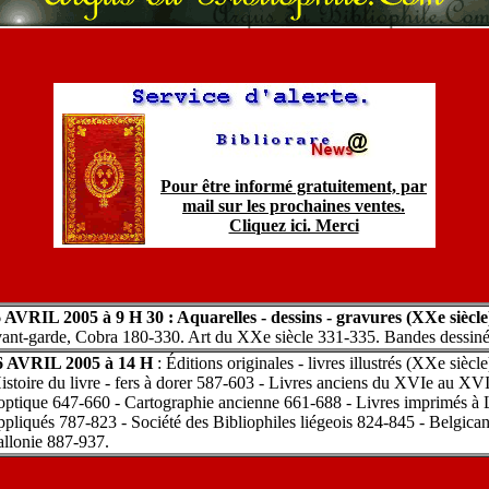
Pour être informé gratuitement, par
mail sur les prochaines ventes.
Cliquez ici. Merci
VRIL 2005 à 9 H 30 : Aquarelles - dessins - gravures (XXe siècl
, avant-garde, Cobra 180-330. Art du XXe siècle 331-335. Bandes dessin
 AVRIL 2005 à 14 H
: Éditions originales - livres illustrés (XXe siècl
Histoire du livre - fers à dorer 587-603 - Livres anciens du XVIe au X
d'optique 647-660 - Cartographie ancienne 661-688 - Livres imprimés à
appliqués 787-823 - Société des Bibliophiles liégeois 824-845 - Belgica
allonie 887-937.