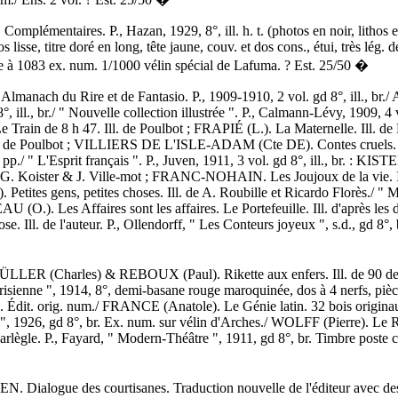
mplémentaires. P., Hazan, 1929, 8°, ill. h. t. (photos en noir, lithos 
lisse, titre doré en long, tête jaune, couv. et dos cons., étui, très lég. 
irée à 1083 ex. num. 1/1000 vélin spécial de Lafuma. ? Est. 25/50 �
nach du Rire et de Fantasio. P., 1909-1910, 2 vol. gd 8°, ill., br./
, ill., br./ " Nouvelle collection illustrée ". P., Calmann-Lévy, 1909, 4 vol
rain de 8 h 47. Ill. de Poulbot ; FRAPIÉ (L.). La Maternelle. Ill. 
 Ill. de Poulbot ; VILLIERS DE L'ISLE-ADAM (Cte DE). Contes cruels. I
pp./ " L'Esprit français ". P., Juven, 1911, 3 vol. gd 8°, ill., br. :
de G. Koister & J. Ville-mot ; FRANC-NOHAIN. Les Joujoux de la vie. Il
Petites gens, petites choses. Ill. de A. Roubille et Ricardo Florès./ " M
AU (O.). Les Affaires sont les affaires. Le Portefeuille. Ill. d'après les 
 Ill. de l'auteur. P., Ollendorff, " Les Conteurs joyeux ", s.d., gd 8°, b
R (Charles) & REBOUX (Paul). Rikette aux enfers. Ill. de 90 dessi
isienne ", 1914, 8°, demi-basane rouge maroquinée, dos à 4 nerfs, pièce
nc. Édit. orig. num./ FRANCE (Anatole). Le Génie latin. 32 bois originau
, 1926, gd 8°, br. Ex. num. sur vélin d'Arches./ WOLFF (Pierre). Le Ru
arlègle. P., Fayard, " Modern-Théâtre ", 1911, gd 8°, br. Timbre poste co
Dialogue des courtisanes. Traduction nouvelle de l'éditeur avec des i