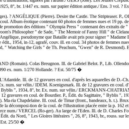
 d'illustrations, signées par l'artiste./ GERS (José). Les Jeunes Crépusc
25, 8°, br. 1/447 ex. num. sur papier édition antique./ Ens. 3 vol. ? E
. ? ANGÉLIQUE (Pierre). Desire the Castle. The Stripteaser. P., Ol
en coul. Album érotique contenant 60 photos de femmes nues et 19 pp. de 
 de promotion des éditions " Olympia Press " contenant des extraits de " 
room's Philosopher " de Sade, " The Memoir of Fanny Hill " de Cleland
P. Angélique, pseudonyme que Bataille avait pris pour signer " Madame
dit., 1954, in-12, agrafé, couv. ill. en coul. 34 photos de femmes nues 
, " Watching the Girls " de Th. Peachum, "Gwen" de R. Desmond). Ens
Romain). Colas Breugnon. Ill. de Gabriel Belot. P., Lib. Ollendorff,
à 990 ex. num. 1/270 Hollande. ? Est. 50/75 �
Atlantide. Ill. de 12 gravures en coul. d'après les aquarelles de D.-Ch.
 Ex. num. sur vélin./ IDEM. Koenigsmark. Ill. de 12 gravures en coul. d'
, " Byblis ", 1934, 8°, br. Ex. num. sur vélin./ ERCKMANN-CHATRIAN
e 12 gravures en coul. de Bourdier. P., Édit. du Sagittaire, " Byblis ", 19
Ma-ria Chapdelaine. Ill. coul. de Timar (front., bandeaux, h. t.). Brux
 de la décomposi-tion de la coul. de l'illustration placée entre la p. 162 e
rce num./ VERCEL (Ro-ger). Au large de l'Eden. Ill. de D. Charles Fou
 Édit. du Nord, " Les Gloires littéraires ", 26, 8°, 1943, br., rouss. sur 
? Est. 25/50 �