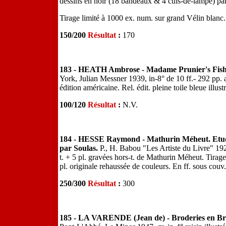
dessins en noir (18 bandeaux & 4 culs-de-lampe) p
Tirage limité à 1000 ex. num. sur grand Vélin blanc.
150/200
Résultat
:
170
183 - HEATH Ambrose - Madame Prunier's Fish 
York, Julian Messner 1939, in-8° de 10 ff.- 292 pp. 
édition américaine. Rel. édit. pleine toile bleue illu
100/120
Résultat
:
N.V.
184 - HESSE Raymond - Mathurin Méheut. Etude 
par Soulas.
P., H. Babou "Les Artiste du Livre" 1929
t. + 5 pl. gravées hors-t. de Mathurin Méheut. Tirage
pl. originale rehaussée de couleurs. En ff. sous couv
250/300
Résultat
:
300
185 - LA VARENDE (Jean de) - Broderies en Bre