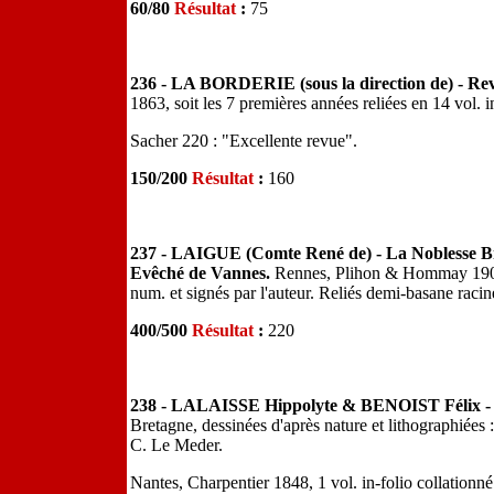
60/80
Résultat
:
75
236 - LA BORDERIE (sous la direction de) - Re
1863, soit les 7 premières années reliées en 14 vol. 
Sacher 220 : "Excellente revue".
150/200
Résultat
:
160
237 - LAIGUE (Comte René de) - La Noblesse Br
Evêché de Vannes.
Rennes, Plihon & Hommay 1902, 
num. et signés par l'auteur. Reliés demi-basane racin
400/500
Résultat
:
220
238 - LALAISSE Hippolyte & BENOIST Félix - 
Bretagne, dessinées d'après nature et lithographiées :
C. Le Meder.
Nantes, Charpentier 1848, 1 vol. in-folio collationn