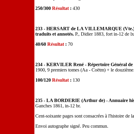
250/300
Résultat
:
430
233 - HERSART de LA VILLEMARQUE (Vte.) - Bar
traduits et annotés.
P., Didier 1883, fort in-12 de 
40/60
Résultat
:
70
234 - KERVILER René - Répertoire Général de 
1900, 9 premiers tomes (Aa - Coëtm) + le douzième. 
100/120
Résultat
:
130
235 - LA BORDERIE (Arthur de) - Annuaire hist
Ganches 1861, in-12 br.
Cent-soixante pages sont consacrées à l'histoire de 
Envoi autographe signé. Peu commun.