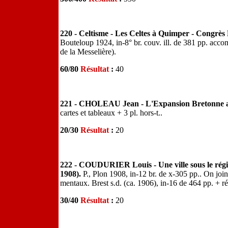
220 - Celtisme - Les Celtes à Quimper - Congrè
Bouteloup 1924, in-8° br. couv. ill. de 381 pp. acco
de la Messelière).
60/80
Résultat
:
40
221 - CHOLEAU Jean - L'Expansion Bretonne a
cartes et tableaux + 3 pl. hors-t..
20/30
Résultat
:
20
222 - COUDURIER Louis - Une ville sous le régime 
1908).
P., Plon 1908, in-12 br. de x-305 pp.. On joi
mentaux. Brest s.d. (ca. 1906), in-16 de 464 pp. + réc
30/40
Résultat
:
20