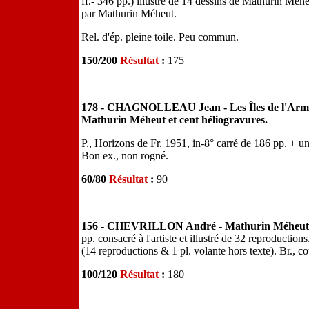
ff.- 346 pp.) illustré de 14 dessins de Mathurin Méhe
par Mathurin Méheut.
Rel. d'ép. pleine toile. Peu commun.
150/200
Résultat
:
175
178 - CHAGNOLLEAU Jean - Les Îles de l'Armor, 
Mathurin Méheut et cent héliogravures.
P., Horizons de Fr. 1951, in-8° carré de 186 pp. + un
Bon ex., non rogné.
60/80
Résultat
:
90
156 - CHEVRILLON André - Mathurin Méheut
pp. consacré à l'artiste et illustré de 32 reproducti
(14 reproductions & 1 pl. volante hors texte). Br., cou
100/120
Résultat
:
180