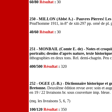
60/80
Résultat
:
30
250 - MILLON (Abbé A.) - Pauvres Pierres! Les 
Prud'homme 1911, in-8° de xiii-297 pp. orné de pl. p
40/60
Résultat
:
30
251 - MONBAIL (Comte E. de) - Notes et croquis
portraits; dessins d'après nature, texte historique
lithographies en deux tons. Rel. demi-chagrin. Peu
400/500
Résultat
:
320
252 - OGEE (J.-B.) - Dictionnaire historique et 
Bretonne.
Deuxième édition revue avec soin et augm
en 19 / 22 livraisons br. sous couverture imp. bleue.
(mq. les livraisons 5, 6, 7)
100/120
Résultat
:
350