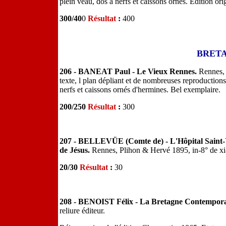
plein veau, dos à nerfs et caissons ornés. Edition o
300/40
0
Résultat
:
400
BRET
206 - BANEAT Paul - Le Vieux Rennes.
Rennes, 
texte, l plan dépliant et de nombreuses reproductions
nerfs et caissons ornés d'hermines. Bel exemplaire.
200/250
Résultat
:
300
207 - BELLEVÜE (Comte de) - L'Hôpital Saint-Yve
de Jésus.
Rennes, Plihon & Hervé 1895, in-8° de xi-
20/30
Résultat
:
30
208 - BENOIST Félix - La Bretagne Contempor
reliure éditeur.