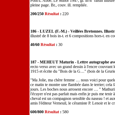
Pont-L'Abbé, Le Minor 1947, gr. in-4° raisin illust
pleine page. Br., couv. ill. rempliée.
200/250
Résultat
:
220
186 - LUZEL (F.-M.) - Veillées Bretonnes. Illu
illustré de 8 bois in-t. et 6 compositions hors-t. en co
40/60
Résultat
:
30
187 - MEHEUT Maturin - Lettre autographe avec
recto verso avec un grand dessin à l'encre couvrant 
1915 et écrite du "Bois de la G…" (bois de la Gruri
"Ma Jolie, ma chère femme … nous voici pour quelque
ce matin te montre une flambée dans le terrier; cela fa
jours. Les boches nous arrosent encore … " Mathurin
l'écuyer n'est pas parfait mais enfin je puis me tenir 
cheval est un compagnon sensible du naseau ! et aux c
amis l'éditeur Verneuil, le céramiste P. Lenoir et le 
600/800
Résultat
:
580