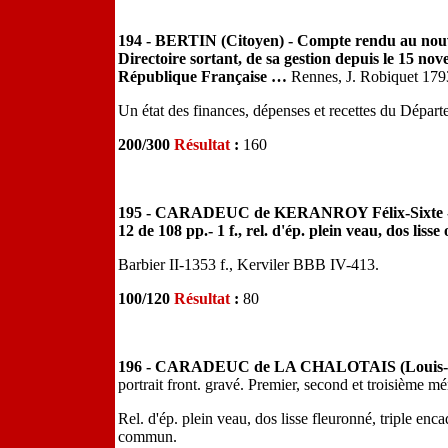
194 - BERTIN (Citoyen) - Compte rendu au nouve
Directoire sortant, de sa gestion depuis le 15 no
République Française …
Rennes, J. Robiquet 1793
Un état des finances, dépenses et recettes du Départ
200/300
Résultat
:
160
195 - CARADEUC de KERANROY Félix-Sixte - Les 
12 de 108 pp.- 1 f., rel. d'ép. plein veau, dos liss
Barbier II-1353 f., Kerviler BBB IV-413.
100/120
Résultat
:
80
196 - CARADEUC de LA CHALOTAIS (Louis-Re
portrait front. gravé. Premier, second et troisième m
Rel. d'ép. plein veau, dos lisse fleuronné, triple encad
commun.