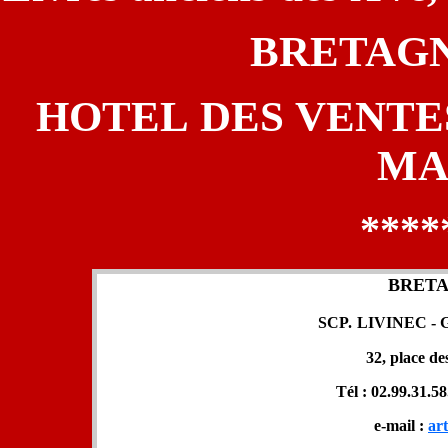
BRETAGN
HOTEL DES VENTES
MA
****
BRETA
SCP.
LIVINEC -
32, place d
Tél : 02.99.31.58
e-mail :
ar