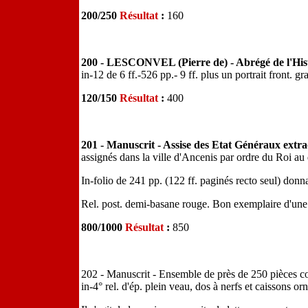
200/250
Résultat
:
160
200 - LESCONVEL (Pierre de) - Abrégé de l'His
in-12 de 6 ff.-526 pp.- 9 ff. plus un portrait front. g
120/150
Résultat
:
400
201 - Manuscrit - Assise des Etat Généraux extr
assignés dans la ville d'Ancenis par ordre du Roi au
In-folio de 241 pp. (122 ff. paginés recto seul) donna
Rel. post. demi-basane rouge. Bon exemplaire d'une 
800/1000
Résultat
:
850
202 - Manuscrit - Ensemble de près de 250 pièces co
in-4° rel. d'ép. plein veau, dos à nerfs et caissons orn