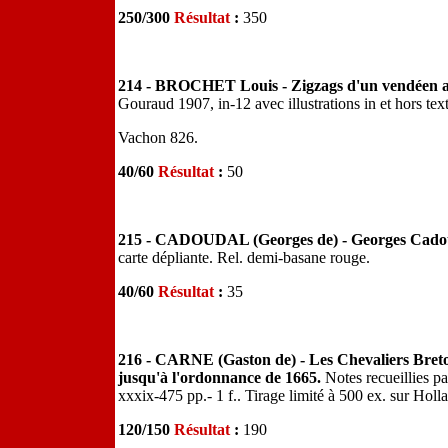
250/300
Résultat
:
350
214 - BROCHET Louis - Zigzags d'un vendéen au 
Gouraud 1907, in-12 avec illustrations in et hors tex
Vachon 826.
40/60
Résultat
:
50
215 - CADOUDAL (Georges de) - Georges Cadou
carte dépliante. Rel. demi-basane rouge.
40/60
Résultat
:
35
216 - CARNE (Gaston de) - Les Chevaliers Breton
jusqu'à l'ordonnance de 1665.
Notes recueillies p
xxxix-475 pp.- 1 f.. Tirage limité à 500 ex. sur Holla
120/150
Résultat
:
190