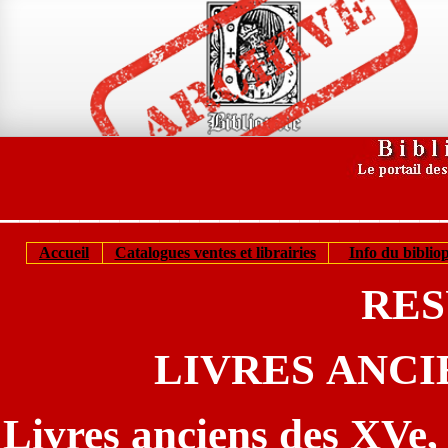
______________________
Accueil
Catalogues ventes et librairies
Info du bibliop
RES
LIVRES ANC
Livres anciens des XVe,