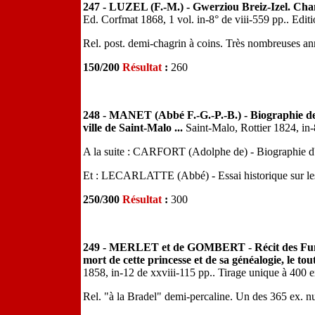
247 - LUZEL (F.-M.) - Gwerziou Breiz-Izel. Chan
Ed. Corfmat 1868, 1 vol. in-8° de viii-559 pp.. Editi
Rel. post. demi-chagrin à coins. Très nombreuses an
150/200
Résultat
:
260
248 - MANET (Abbé F.-G.-P.-B.) - Biographie des 
ville de Saint-Malo ...
Saint-Malo, Rottier 1824, in-
A la suite : CARFORT (Adolphe de) - Biographie d'
Et : LECARLATTE (Abbé) - Essai historique sur le
250/300
Résultat
:
300
249 - MERLET et de GOMBERT - Récit des Funér
mort de cette princesse et de sa généalogie, le t
1858, in-12 de xxviii-115 pp.. Tirage unique à 400 e
Rel. "à la Bradel" demi-percaline. Un des 365 ex. n