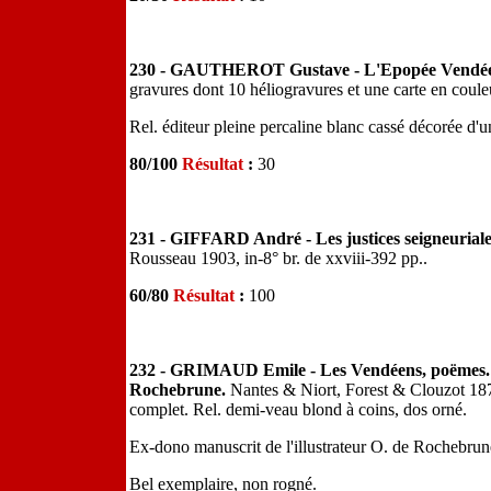
230 - GAUTHEROT Gustave - L'Epopée Vendée
gravures dont 10 héliogravures et une carte en coule
Rel. éditeur pleine percaline blanc cassé décorée d'une
80/100
Résultat
:
30
231 - GIFFARD André - Les justices seigneuriale
Rousseau 1903, in-8° br. de xxviii-392 pp..
60/80
Résultat
:
100
232 - GRIMAUD Emile - Les Vendéens, poëmes. Tr
Rochebrune.
Nantes & Niort, Forest & Clouzot 1876
complet. Rel. demi-veau blond à coins, dos orné.
Ex-dono manuscrit de l'illustrateur O. de Rochebr
Bel exemplaire, non rogné.