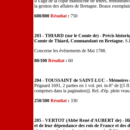
Il s'agit de la copie manuscrite de lettres, remontra
la gestion des affaires de Bretagne. Beaux exemplair
600/800
Résultat
:
750
203 - THIARD (sur le Comte de) - Précis historiqu
Comte de Thiard, Commandant en Bretagne.
S.
Concerne les événements de Mai 1788.
80/100
Résultat
:
60
204 - TOUSSAINT de SAINT-LUC - Mémoires sur l
Prignard 1691, 2 parties en 1 vol. pet. in-8° de [(5 ff
comprises dans la pagination)]. Rel. d'ép. plein veau,
250/300
Résultat
:
330
205 - VERTOT (Abbé René d'AUBERT de) - Histoir
et de leur dépendance des rois de France et des