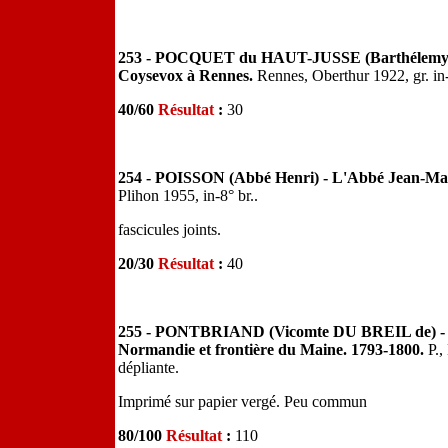
253 - POCQUET du HAUT-JUSSE (Barthélemy-A.)
Coysevox à Rennes.
Rennes, Oberthur 1922, gr. in-
40/60
Résultat
:
30
254 - POISSON (Abbé Henri) - L'Abbé Jean-Mar
Plihon 1955, in-8° br..
fascicules joints.
20/30
Résultat
:
40
255 - PONTBRIAND (Vicomte DU BREIL de) - Un 
Normandie et frontière du Maine. 1793-1800.
P.,
dépliante.
Imprimé sur papier vergé. Peu commun
80/100
Résultat
:
110