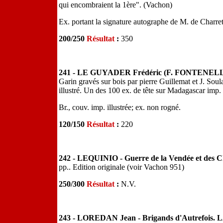
qui encombraient la 1ère". (Vachon)
Ex. portant la signature autographe de M. de Charre
200/250
Résultat
:
350
241 - LE GUYADER Frédéric (F. FONTENELLE
Garin gravés sur bois par pierre Guillemat et J. Soul
illustré. Un des 100 ex. de tête sur Madagascar imp
Br., couv. imp. illustrée; ex. non rogné.
120/150
Résultat
:
220
242 - LEQUINIO - Guerre de la Vendée et des C
pp.. Edition originale (voir Vachon 951)
250/300
Résultat
:
N.V.
243 - LOREDAN Jean - Brigands d'Autrefois. 