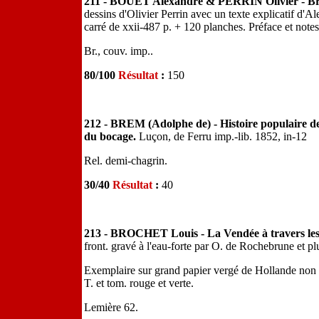
211 - BOUËT Alexandre & PERRIN Olivier - Brei
dessins d'Olivier Perrin avec un texte explicatif d
carré de xxii-487 p. + 120 planches. Préface et note
Br., couv. imp..
80/100
Résultat
:
150
212 - BREM (Adolphe de) - Histoire populaire des
du bocage.
Luçon, de Ferru imp.-lib. 1852, in-12
Rel. demi-chagrin.
30/40
Résultat
:
40
213 - BROCHET Louis - La Vendée à travers les
front. gravé à l'eau-forte par O. de Rochebrune et plus
Exemplaire sur grand papier vergé de Hollande non r
T. et tom. rouge et verte.
Lemière 62.