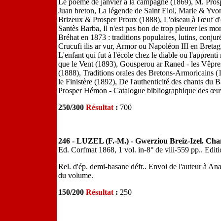
Le poëme de janvier à la campagne (1869), M. Pros
Juan breton, La légende de Saint Eloi, Marie & Yvon
Brizeux & Prosper Proux (1888), L'oiseau à l'œuf d
Santès Barba, Il n'est pas bon de trop pleurer les 
Bréhat en 1873 : traditions populaires, lutins, conj
Crucufi ilis ar vur, Armor ou Napoléon III en Bret
L'enfant qui fut à l'école chez le diable ou l'apprenti
que le Vent (1893), Gousperou ar Raned - les Vêpres
(1888), Traditions orales des Bretons-Armoricains (1
le Finistère (1892), De l'authenticité des chants d
Prosper Hémon - Catalogue bibliographique des œuv
250/300
Résultat
:
700
246 - LUZEL (F.-M.) - Gwerziou Breiz-Izel. Chan
Ed. Corfmat 1868, 1 vol. in-8° de viii-559 pp.. Editi
Rel. d'ép. demi-basane défr.. Envoi de l'auteur à An
du volume.
150/200
Résultat
:
250