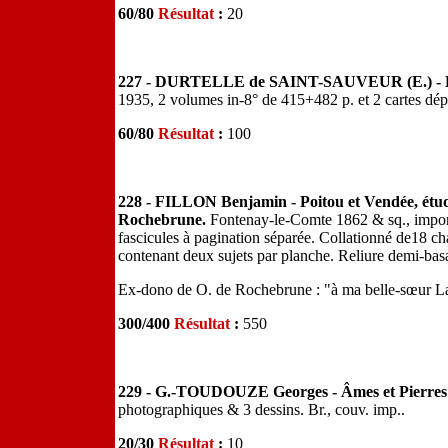
60/80
Résultat
:
20
227 - DURTELLE de SAINT-SAUVEUR (E.) - Histo
1935, 2 volumes in-8° de 415+482 p. et 2 cartes dépl
60/80
Résultat
:
100
228 - FILLON Benjamin - Poitou et Vendée, études 
Rochebrune.
Fontenay-le-Comte 1862 & sq., import
fascicules à pagination séparée. Collationné de18 cha
contenant deux sujets par planche. Reliure demi-bas
Ex-dono de O. de Rochebrune : "à ma belle-sœur La
300/400
Résultat
:
550
229 - G.-TOUDOUZE Georges - Âmes et Pierres
photographiques & 3 dessins. Br., couv. imp..
20/30
Résultat
:
10