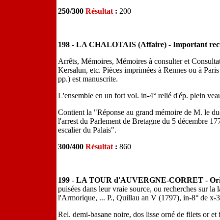
250/300
Résultat
:
200
198 - LA CHALOTAIS (Affaire) - Important recue
Arrêts, Mémoires, Mémoires à consulter et Consultat
Kersalun, etc. Pièces imprimées à Rennes ou à Paris
pp.) est manuscrite.
L'ensemble en un fort vol. in-4° relié d'ép. plein ve
Contient la "Réponse au grand mémoire de M. le duc
l'arrest du Parlement de Bretagne du 5 décembre 1770
escalier du Palais".
300/400
Résultat
:
860
199 - LA TOUR d'AUVERGNE-CORRET - Origi
puisées dans leur vraie source, ou recherches sur la l
l'Armorique, ... P., Quillau an V (1797), in-8° de x-3
Rel. demi-basane noire, dos lisse orné de filets or e