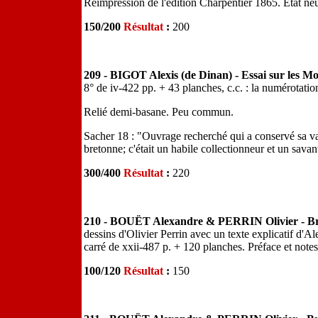
Réimpression de l'édition Charpentier 1865. Etat neu
150/200
Résultat
:
200
209 - BIGOT Alexis (de Dinan) - Essai sur les 
8° de iv-422 pp. + 43 planches, c.c. : la numérotation 
Relié demi-basane. Peu commun.
Sacher 18 : "Ouvrage recherché qui a conservé sa val
bretonne; c'était un habile collectionneur et un sava
300/400
Résultat
:
220
210 - BOUËT Alexandre & PERRIN Olivier - Brei
dessins d'Olivier Perrin avec un texte explicatif d'
carré de xxii-487 p. + 120 planches. Préface et not
100/120
Résultat
:
150