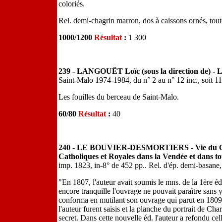
coloriés.
Rel. demi-chagrin marron, dos à caissons ornés, toute
1000/1200
Résultat
:
1 300
239 - LANGOUËT Loïc (sous la direction de) - Le
Saint-Malo 1974-1984, du n° 2 au n° 12 inc., soit 11
Les fouilles du berceau de Saint-Malo.
60/80
Résultat
:
40
240 - LE BOUVIER-DESMORTIERS - Vie du Gén
Catholiques et Royales dans la Vendée et dans to
imp. 1823, in-8° de 452 pp.. Rel. d'ép. demi-basane,
"En 1807, l'auteur avait soumis le mns. de la 1ère éd
encore tranquille l'ouvrage ne pouvait paraître sans 
conforma en mutilant son ouvrage qui parut en 1809. 
l'auteur furent saisis et la planche du portrait de Char
secret. Dans cette nouvelle éd. l'auteur a refondu cel