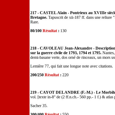
217 - CASTEL Alain - Pontrieux au XVIIIe siècle. 
Bretagne.
Tapuscrit de xii-187 ff. dans une reliure
Rare.
80/100
Résultat
:
130
218 - CAVOLEAU Jean-Alexandre - Description d
sur la guerre civile de 1793, 1794 et 1795.
Nantes,
demi-basane verte, dos orné de rinceaux, un mors us
Lemière 77, qui fait une longue note avec citations.
200/250
Résultat
:
220
219 - CAYOT DELANDRE (F.-M.) - Le Morbihan,
vol. [texte in-8° de (2 ff.n.ch.- 560 pp.- 1 f.) & atlas
Sacher 35.
300/400
Résultat
:
550