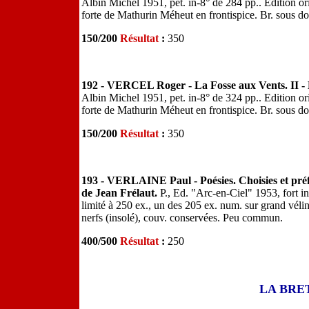
Albin Michel 1951, pet. in-8° de 284 pp.. Edition or
forte de Mathurin Méheut en frontispice. Br. sous d
150/200
Résultat
:
350
192 - VERCEL Roger - La Fosse aux Vents. II -
Albin Michel 1951, pet. in-8° de 324 pp.. Edition or
forte de Mathurin Méheut en frontispice. Br. sous d
150/200
Résultat
:
350
193 - VERLAINE Paul - Poésies. Choisies et préf
de Jean Frélaut.
P., Ed. "Arc-en-Ciel" 1953, fort in
limité à 250 ex., un des 205 ex. num. sur grand vélin
nerfs (insolé), couv. conservées. Peu commun.
400/500
Résultat
:
250
LA BRE