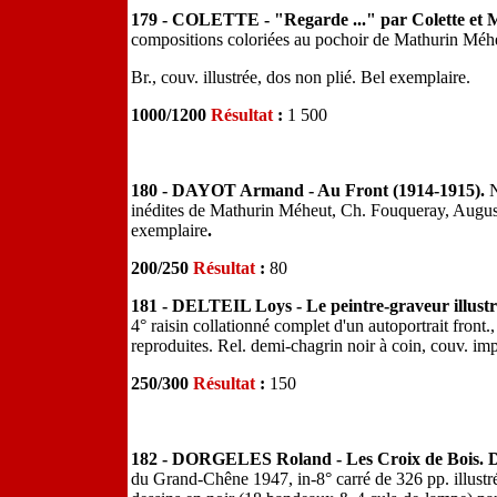
179 - COLETTE - "Regarde ..." par Colette et 
compositions coloriées au pochoir de Mathurin Méhe
Br., couv. illustrée, dos non plié. Bel exemplaire.
1000/1200
Résultat
:
1 500
180 - DAYOT Armand - Au Front (1914-1915).
N
inédites de Mathurin Méheut, Ch. Fouqueray, Augus
exemplaire
.
200/250
Résultat
:
80
181 - DELTEIL Loys - Le peintre-graveur illustr
4° raisin collationné complet d'un autoportrait front.,
reproduites. Rel. demi-chagrin noir à coin, couv. im
250/300
Résultat
:
150
182 - DORGELES Roland - Les Croix de Bois. De
du Grand-Chêne 1947, in-8° carré de 326 pp. illustré