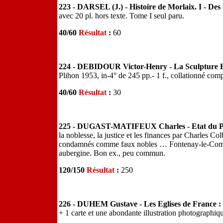
223 - DARSEL (J.) - Histoire de Morlaix. I - Des 
avec 20 pl. hors texte. Tome I seul paru.
40/60
Résultat
:
60
224 - DEBIDOUR Victor-Henry - La Sculpture Br
Plihon 1953, in-4° de 245 pp.- 1 f., collationné complet
40/60
Résultat
:
30
225 - DUGAST-MATIFEUX Charles - Etat du Po
la noblesse, la justice et les finances par Charles C
condamnés comme faux nobles … Fontenay-le-Comte,
aubergine. Bon ex., peu commun.
120/150
Résultat
:
250
226 - DUHEM Gustave - Les Eglises de France 
+ 1 carte et une abondante illustration photographi