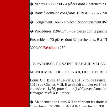
� Ventes 1586/1730 - 4 pièces dont 2 parchemins
� Baux à domaine congéable 1519 & 1585 - 2 pa
� Congément 1662 - 1 pièce; Remboursement d¹édi
� Procédures 1596/1743 - 39 pièces dont 2 parch
Ensemble de 75 pièces dont 32 parchemins, B à 
300/400
Résultat
:
250
135 PAROISSE DE SAINT JEAN-BRÉVELAY 
MANDEMENT DE LOUIS XII, DIT LE PERE 
Louis XII (Blois, 1462-Paris, 1515), roi de France,
1515) de Charles VIII. Il avait fait annuler en 1498
épousée en 1476, pour s¹unir (1499) avec Anne de 
Bretagne restât à la France.
� Mandement de Louis XII confirmant les droits du
1 parchemin 40x30cm, B/TB & 1 parchemin, TB