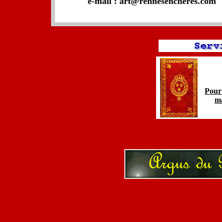
e-mail : art@rennesencheres.com
Pour 
ma