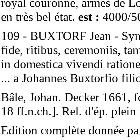
royal couronné, armes de Lo
en très bel état.
est :
4000/5
109 - BUXTORF Jean - Syna
fide, ritibus, ceremoniis, ta
in domestica vivendi ration
... a Johannes Buxtorfio fili
Bâle, Johan. Decker 1661, fo
18 ff.n.ch.]. Rel. d'ép. plein
Edition complète donnée par 