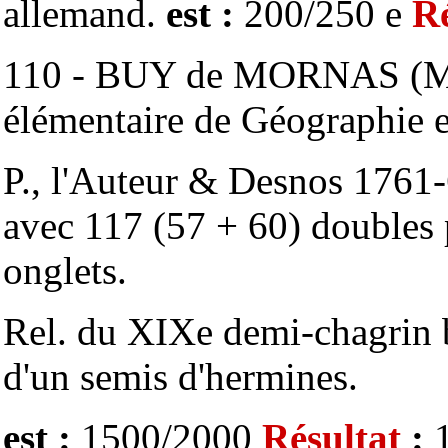
allemand.
est :
200/250 e
Ré
110 - BUY de MORNAS (M.)
élémentaire de Géographie et
P., l'Auteur & Desnos 1761-6
avec 117 (57 + 60) doubles 
onglets.
Rel. du XIXe demi-chagrin b
d'un semis d'hermines.
est :
1500/2000
Résultat
: