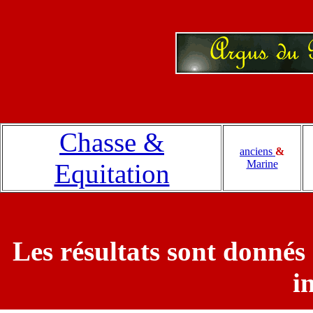
Chasse &
anciens
&
Marine
Equitation
Les résultats sont donnés 
i