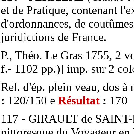
et de Pratique, contenant l'e
d'ordonnances, de coutûmes 
juridictions de France.
P., Théo. Le Gras 1755, 2 vol
f.- 1102 pp.)] imp. sur 2 co
Rel. d'ép. plein veau, dos à 
:
120/150 e
Résultat
:
170
117 - GIRAULT de SAINT-
pittoresque du Voyageur en 