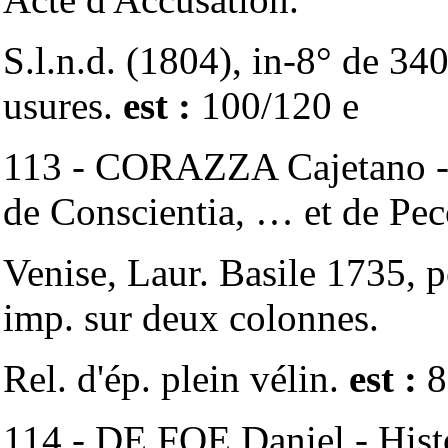
S.l.n.d. (1804), in-8° de 34
usures.
est :
100/120 e
113 - CORAZZA Cajetano - 
de Conscientia, … et de Pecc
Venise, Laur. Basile 1735, pe
imp. sur deux colonnes.
Rel. d'ép. plein vélin.
est :
8
114 - DE FOE Daniel - Histo