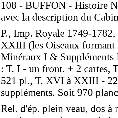
108 - BUFFON - Histoire Natu
avec la description du Cabi
P., Imp. Royale 1749-1782, s
XXIII (les Oiseaux formant 
Minéraux I & Suppléments I,
: T. I - un front. + 2 cartes, 
521 pl., T. XVI à XXIII - 221
suppléments. Soit 970 planc
Rel. d'ép. plein veau, dos à 