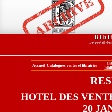
______________________
In
Accueil
Catalogues ventes et librairies
bibl
RES
HOTEL DES VENTE
20 JA