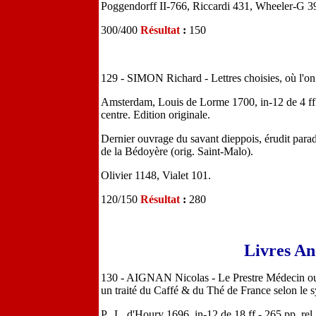
Poggendorff II-766, Riccardi 431, Wheeler-G 3
300/400
Résultat
:
150
129 - SIMON Richard - Lettres choisies, où l'on 
Amsterdam, Louis de Lorme 1700, in-12 de 4 ff.-
centre. Edition originale.
Dernier ouvrage du savant dieppois, érudit para
de la Bédoyère (orig. Saint-Malo).
Olivier 1148, Vialet 101.
120/150
Résultat
:
280
Livres An
130 - AIGNAN Nicolas - Le Prestre Médecin ou d
un traité du Caffé & du Thé de France selon le s
P., L. d'Houry 1696, in-12 de 18 ff.- 265 pp. rel.