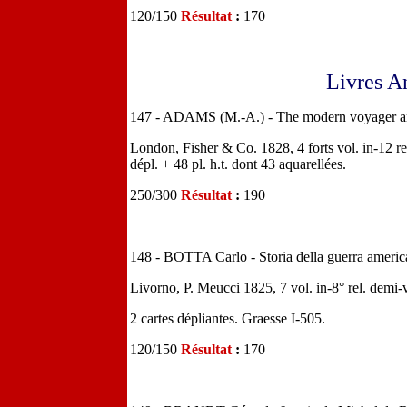
120/150
Résultat
:
170
Livres A
147 - ADAMS (M.-A.) - The modern voyager and 
London, Fisher & Co. 1828, 4 forts vol. in-12 rel
dépl. + 48 pl. h.t. dont 43 aquarellées.
250/300
Résultat
:
190
148 - BOTTA Carlo - Storia della guerra americ
Livorno, P. Meucci 1825, 7 vol. in-8° rel. demi-
2 cartes dépliantes. Graesse I-505.
120/150
Résultat
:
170