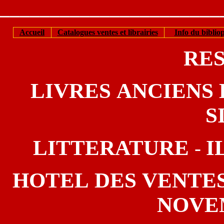
______________________
Accueil
Catalogues ventes et librairies
Info du bibliop
RE
LIVRES ANCIENS D
S
LITTERATURE
I
-
HOTEL DES VENTES
NOVE