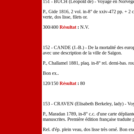
151 - BUCH (Léopold de) - Voyage en Norvège e
P., Gide 1816, 2 vol. in-8° de xxiv-472 pp. + 2 c
verte, dos lisse, filets or.
300/400
Résultat
:
N.V.
152 - CANDE (J.-B.) - De la mortalité des europ
avec une description de la ville de Saïgon.
P., Challamel 1881, plaq. in-8° rel. demi-bas. ro
Bon ex..
120/150
Résultat
:
80
153 - CRAVEN (Elisabeth Berkeley, lady) - Voy
P., Maradan 1789, in-8° c.c. d'une carte dépliant
manuscrites. Première édition française traduit
Rel. d'ép. plein veau, dos lisse très orné. Bon e