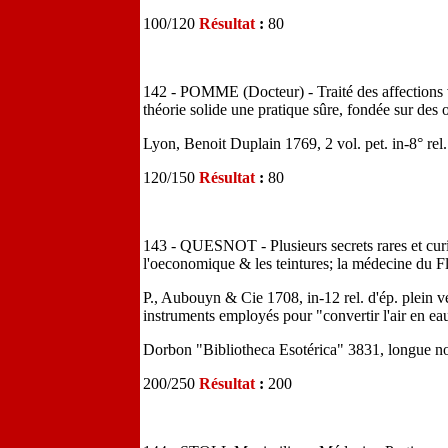
100/120
Résultat
:
80
142 - POMME (Docteur) - Traité des affections v
théorie solide une pratique sûre, fondée sur des
Lyon, Benoit Duplain 1769, 2 vol. pet. in-8° rel.
120/150
Résultat
:
80
143 - QUESNOT - Plusieurs secrets rares et curi
l'oeconomique & les teintures; la médecine du Flo
P., Aubouyn & Cie 1708, in-12 rel. d'ép. plein v
instruments employés pour "convertir l'air en ea
Dorbon "Bibliotheca Esotérica" 3831, longue no
200/250
Résultat
:
200