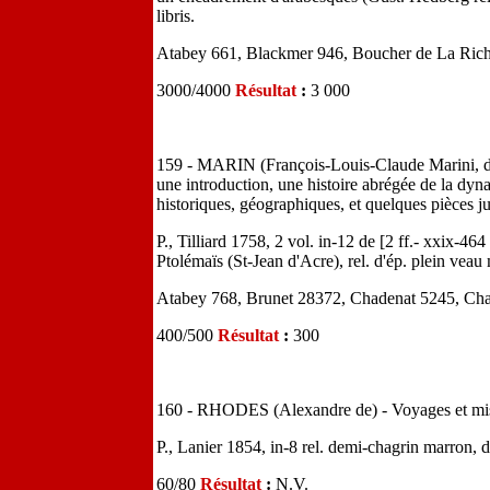
libris.
Atabey 661, Blackmer 946, Boucher de La Rich
3000/4000
Résultat
:
3 000
159 - MARIN (François-Louis-Claude Marini, dit)
une introduction, une histoire abrégée de la dyna
historiques, géographiques, et quelques pièces jus
P., Tilliard 1758, 2 vol. in-12 de [2 ff.- xxix-464
Ptolémaïs (St-Jean d'Acre), rel. d'ép. plein veau 
Atabey 768, Brunet 28372, Chadenat 5245, Cha
400/500
Résultat
:
300
160 - RHODES (Alexandre de) - Voyages et miss
P., Lanier 1854, in-8 rel. demi-chagrin marron, d
60/80
Résultat
:
N.V.