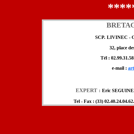
****
BRETA
SCP.
LIVINEC -
32, place d
Tél : 02.99.31.58
e-mail :
ar
EXPERT :
Eric SEGUINEAU
Tel - Fax : (33) 02.40.24.04.62.