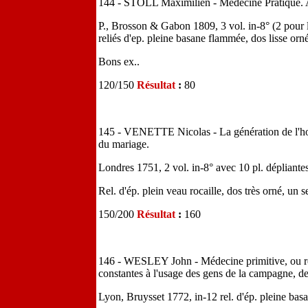
144 - STOLL Maximilien - Médecine Pratique. Ap
P., Brosson & Gabon 1809, 3 vol. in-8° (2 pour
reliés d'ep. pleine basane flammée, dos lisse orné
Bons ex..
120/150
Résultat
:
80
145 - VENETTE Nicolas - La génération de l'ho
du mariage.
Londres 1751, 2 vol. in-8° avec 10 pl. dépliante
Rel. d'ép. plein veau rocaille, dos très orné, un s
150/200
Résultat
:
160
146 - WESLEY John - Médecine primitive, ou re
constantes à l'usage des gens de la campagne, d
Lyon, Bruysset 1772, in-12 rel. d'ép. pleine basa