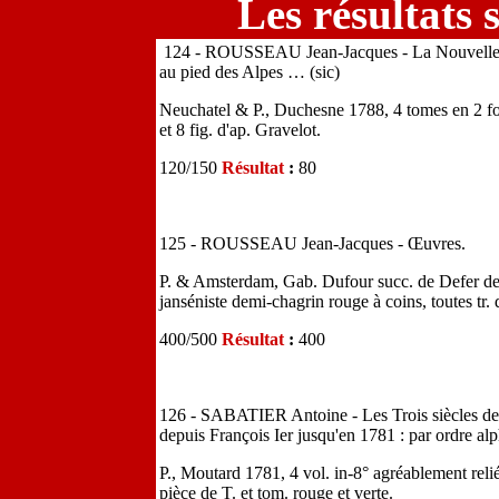
Les résultats 
124 - ROUSSEAU Jean-Jacques - La Nouvelle Hél
au pied des Alpes … (sic)
Neuchatel & P., Duchesne 1788, 4 tomes en 2 for
et 8 fig. d'ap. Gravelot.
120/150
Résultat
:
80
125 - ROUSSEAU Jean-Jacques - Œuvres.
P. & Amsterdam, Gab. Dufour succ. de Defer de M
janséniste demi-chagrin rouge à coins, toutes tr. 
400/500
Résultat
:
400
126 - SABATIER Antoine - Les Trois siècles de la 
depuis François Ier jusqu'en 1781 : par ordre a
P., Moutard 1781, 4 vol. in-8° agréablement reli
pièce de T. et tom. rouge et verte.