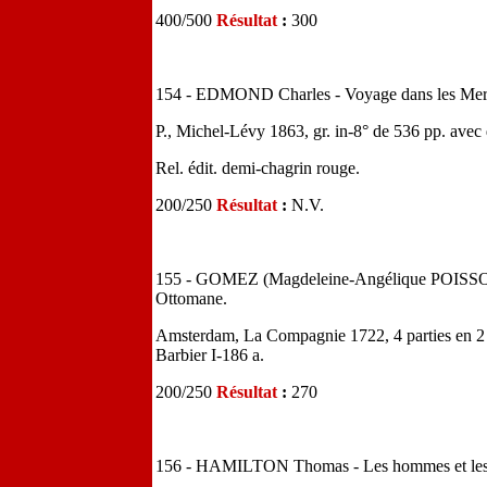
400/500
Résultat
:
300
154 - EDMOND Charles - Voyage dans les Mers d
P., Michel-Lévy 1863, gr. in-8° de 536 pp. avec 
Rel. édit. demi-chagrin rouge.
200/250
Résultat
:
N.V.
155 - GOMEZ (Magdeleine-Angélique POISSON, 
Ottomane.
Amsterdam, La Compagnie 1722, 4 parties en 2 vol
Barbier I-186 a.
200/250
Résultat
:
270
156 - HAMILTON Thomas - Les hommes et les 