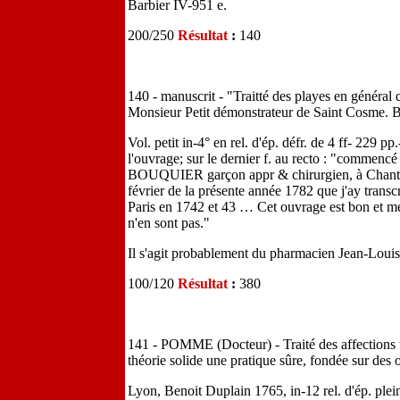
Barbier IV-951 e.
200/250
Résultat
:
140
140 - manuscrit - "Traitté des playes en général 
Monsieur Petit démonstrateur de Saint Cosme. B
Vol. petit in-4° en rel. d'ép. défr. de 4 ff- 229 pp
l'ouvrage; sur le dernier f. au recto : "commencé
BOUQUIER garçon appr & chirurgien, à Chantilly
février de la présente année 1782 que j'ay transc
Paris en 1742 et 43 … Cet ouvrage est bon et mér
n'en sont pas."
Il s'agit probablement du pharmacien Jean-Louis
100/120
Résultat
:
380
141 - POMME (Docteur) - Traité des affections v
théorie solide une pratique sûre, fondée sur des 
Lyon, Benoit Duplain 1765, in-12 rel. d'ép. plei