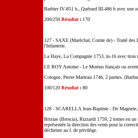
Barbier IV-851 b., Quérard III-486 b avec une not
200/250
Résultat
:
170
127 - SAXE (Maréchal, Comte de) - Traité des L
l'Infanterie.
La Haye, La Compagnie 1753, in-16 avec trois tabl
LE ROY Antoine - Le Momus français ou aventu
Cologne, Pierre Marteau 1746, 2 parties. (Barbier
100/120
Résultat
:
80
128 - SCARELLA Jean-Baptiste - De Magnete, l
Brixiae (Brescia), Rizzardi 1759, 2 tomes en un 
représentée la direction des vents pour la correc
déchirure au f. de privilège.