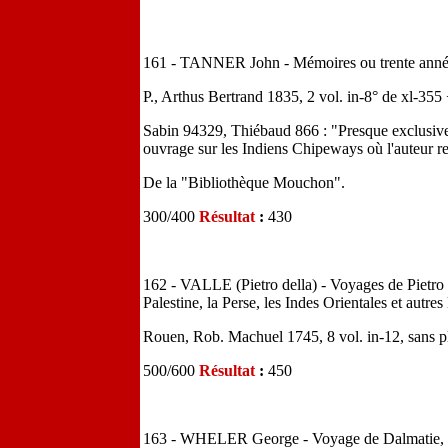
161 - TANNER John - Mémoires ou trente années
P., Arthus Bertrand 1835, 2 vol. in-8° de xl-355 
Sabin 94329, Thiébaud 866 : "Presque exclusivem
ouvrage sur les Indiens Chipeways où l'auteur r
De la "Bibliothèque Mouchon".
300/400
Résultat
:
430
162 - VALLE (Pietro della) - Voyages de Pietro 
Palestine, la Perse, les Indes Orientales et autres 
Rouen, Rob. Machuel 1745, 8 vol. in-12, sans pl.,
500/600
Résultat
:
450
163 - WHELER George - Voyage de Dalmatie, d