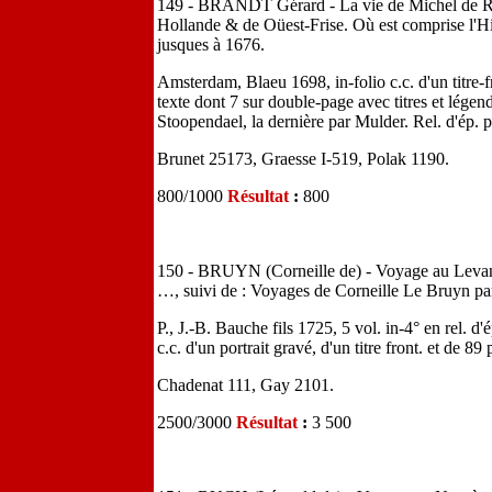
149 - BRANDT Gérard - La vie de Michel de R
Hollande & de Oüest-Frise. Où est comprise l'Hi
jusques à 1676.
Amsterdam, Blaeu 1698, in-folio c.c. d'un titre-fr
texte dont 7 sur double-page avec titres et lége
Stoopendael, la dernière par Mulder. Rel. d'ép. p
Brunet 25173, Graesse I-519, Polak 1190.
800/1000
Résultat
:
800
150 - BRUYN (Corneille de) - Voyage au Levant, 
…, suivi de : Voyages de Corneille Le Bruyn par
P., J.-B. Bauche fils 1725, 5 vol. in-4° en rel. d'
c.c. d'un portrait gravé, d'un titre front. et de 89
Chadenat 111, Gay 2101.
2500/3000
Résultat
:
3 500