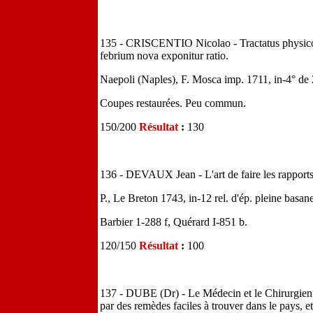
135 - CRISCENTIO Nicolao - Tractatus physic
febrium nova exponitur ratio.
Naepoli (Naples), F. Mosca imp. 1711, in-4° de 2 f
Coupes restaurées. Peu commun.
150/200
Résultat
:
130
136 - DEVAUX Jean - L'art de faire les rapports
P., Le Breton 1743, in-12 rel. d'ép. pleine basane
Barbier 1-288 f, Quérard I-851 b.
120/150
Résultat
:
100
137 - DUBE (Dr) - Le Médecin et le Chirurgien 
par des remèdes faciles à trouver dans le pays, et