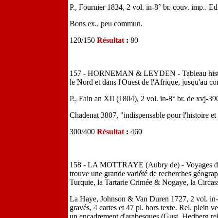
P., Fournier 1834, 2 vol. in-8° br. couv. imp.. Ed
Bons ex., peu commun.
120/150
Résultat
:
80
157 - HORNEMAN & LEYDEN - Tableau historiqu
le Nord et dans l'Ouest de l'Afrique, jusqu'a
P., Fain an XII (1804), 2 vol. in-8° br. de xvj-3
Chadenat 3807, "indispensable pour l'histoire et 
300/400
Résultat
:
460
158 - LA MOTTRAYE (Aubry de) - Voyages du Sr
trouve une grande variété de recherches géographiq
Turquie, la Tartarie Crimée & Nogaye, la Circass
La Haye, Johnson & Van Duren 1727, 2 vol. in-fol
gravés, 4 cartes et 47 pl. hors texte. Rel. plein 
un encadrement d'arabesques (Gust. Hedberg rel.