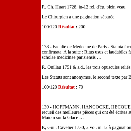
P., Ch. Huart 1728, in-12 rel. d'ép. plein veau.
Le Chirurgien a une pagination séparée.
100/120
Résultat
:
200
138 - Faculté de Médecine de Paris - Statuta facu
confirmata. A la suite : Ritus usus et laudabiles f
scholae medicinae parisiensis …
P., Quillau 1751 & s.d., les trois opuscules reliés
Les Statuts sont anonymes, le second texte par B
100/120
Résultat
:
70
139 - HOFFMANN, HANCOCKE, HECQUET & Cie
recueil des meilleures pièces qui ont été écrites s
Mairan sur la Glace …
P., Guil. Cavelier 1730, 2 vol. in-12 à pagination