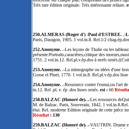
Très rare édition originale. Très intéressante reliure.
e
250.ALMERAS (Roger d') -Paul d'ESTREE.
.-
L
Paris, Daragon, 1905. 1 vol.in.8. Rel.1/2 chag.ép.dos
252.Anonyme.
.-Les leçons de Thalie ou les tableau
présente:Portraits,caractères,critique des moeurs,max
1751. 2 vol.in.12. Rel.pl.v.ép.dos à nerfs ornés.((Coif
253.Anonyme.
.-La mimographe ou idées d'une honn
Gosse et Pinet, 1770. 1 vol.in.8. Rel.pl.v.ép.dos lisse
254.Anonyme.
.-Ressource contre l'ennui,ou l'art d
in.12. Rel .pl. v. ép .dos lisses ornés.
est :
60
Résulta
258.BALZAC (Honoré de). .
-Les ressources deQui
M. de Balzac. Paris, Souverain, 1842. 1 vol.in.8.Re
étui. Rel. moderne Edition originale de cette pièce 
Résultat
: 130
259.BALZAC (Honoré de). .
-VAUTRIN. Drame en ci