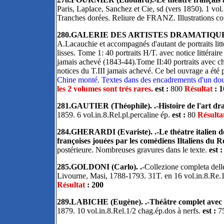
Paris, Laplace, Sanchez et Cie, sd (vers 1850). 1 vol.
Tranches dorées. Reliure de FRANZ. Illustrations cou
280.GALERIE DES ARTISTES DRAMATIQUE
A.Lacauchie et accompagnés d'autant de portraits litt
lisses. Tome 1: 40 portraits H/T. avec notice littéraire
jamais achevé (1843-44).Tome II:40 portraits avec chac
notices du T.III jamais achevé. Ce bel ouvrage a été 
Chine monté. Textes dans des encadrements d'un doubl
les 2 volumes sont trés rares.
est :
800
Résultat
: 1
281.GAUTIER (Théophile). .-Histoire de l'art dr
1859. 6 vol.in.8.Rel.pl.percaline ép.
est :
80
Résulta
284.GHERARDI (Evariste). .-Le théatre italien de
françoises jouées par les comédiens Iltaliens du Ro
postérieure. Nombreuses gravures dans le texte.
est 
285.GOLDONI (Carlo). .
-Collezione completa del
Livourne, Masi, 1788-1793. 31T. en 16 vol.in.8.Re.1/
Résultat
: 200
289.LABICHE (Eugène). .-Théâtre complet avec u
1879. 10 vol.in.8.Rel.1/2 chag.ép.dos à nerfs.
est :
7