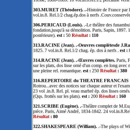
303.MURET (Théodore). .-
Histoire de France par 
vol.in.8. Rel.1/2 chag.ép.dos à nerfs .Couv.conservé
306.PERICAUD (Louis).
.-Le théâtre des funambul
fondation,jusqu'à sa démolition. Paris, Sapin, 1897. 1
postérieure).
est :
50
Résultat
: 110
313.RACINE (Jean). .-Oeuvres complètesde J.Raci
1825. 7 vol.in.8. Rel.1/2 chag. ép. dos à nerfs .
est :
314.RACINE (Jean). .-Œuvres complètes.
Paris, 
sur les plats, dos lisse orné d'un comp. en long avec 
une pleine rel. romantique.
est :
250
Résultat
: 380
316.REPERTOIRE du THEATRE FRANCAIS
Rotrou...avec des notices sur chaque auteur et l'exam
23 vol .in.8. Rel. pl. veau marbré ép. dos lisses orné
(Qqs. frottés sur les plats).
est :
200
Résultat
: 160
321.SCRIBE (Eugène). .
-Théâtre complet de M.Eug
pièce. Paris, Aimé André, 1834-1842. 24 vol.in.8.Rel
Résultat
: 80
322.SHAKESPEARE (William).
.-The plays of W