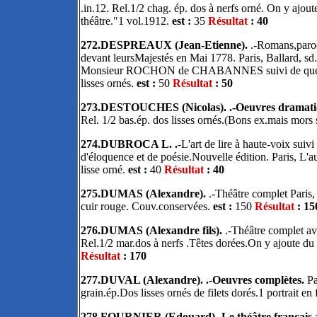
.in.12. Rel.1/2 chag. ép. dos à nerfs orné. On y ajou
théâtre."1 vol.1912.
est :
35
Résultat
: 40
272.DESPREAUX (Jean-Etienne).
.-Romans,parod
devant leursMajestés en Mai 1778. Paris, Ballard, sd.
Monsieur ROCHON de CHABANNES suivi de quelques 
lisses ornés.
est :
50
Résultat
: 50
273.DESTOUCHES (Nicolas). .-Oeuvres dramatiq
Rel. 1/2 bas.ép. dos lisses ornés.(Bons ex.mais mors 
274.DUBROCA L. .
-L'art de lire à haute-voix suivi
d'éloquence et de poésie.Nouvelle édition. Paris, L'a
lisse orné.
est :
40
Résultat
: 40
275.DUMAS (Alexandre).
.-Théâtre complet Paris, 
cuir rouge. Couv.conservées.
est :
150
Résultat
: 15
276.DUMAS (Alexandre fils).
.-Théâtre complet av
Rel.1/2 mar.dos à nerfs .Têtes dorées.On y ajoute d
Résultat
: 170
277.DUVAL (Alexandre). .-Oeuvres complètes.
Pa
grain.ép.Dos lisses ornés de filets dorés.1 portrait en
278.FOURNIER (Edouard).-Le théâtre français a