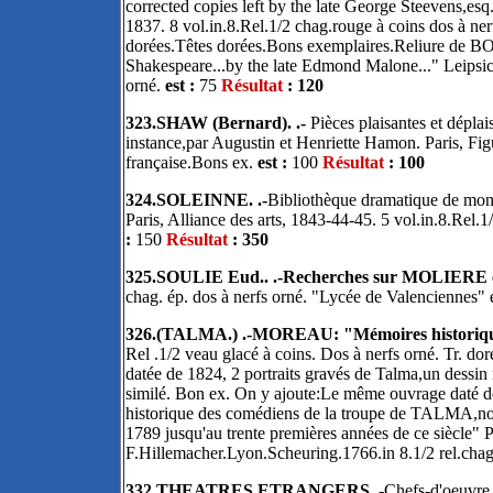
corrected copies left by the late George Steevens,es
1837. 8 vol.in.8.Rel.1/2 chag.rouge à coins dos à nerf
dorées.Têtes dorées.Bons exemplaires.Reliure de 
Shakespeare...by the late Edmond Malone..." Leipsic.F
orné.
est :
75
Résultat
: 120
323.SHAW (Bernard). .-
Pièces plaisantes et déplai
instance,par Augustin et Henriette Hamon. Paris, Figu
française.Bons ex.
est :
100
Résultat
: 100
324.SOLEINNE. .-
Bibliothèque dramatique de mon
Paris, Alliance des arts, 1843-44-45. 5 vol.in.8.Rel
:
150
Résultat
: 350
325.SOULIE Eud.. .-Recherches sur MOLIERE et 
chag. ép. dos à nerfs orné. "Lycée de Valenciennes" en
326.(TALMA.) .-MOREAU: "Mémoires historique
Rel .1/2 veau glacé à coins. Dos à nerfs orné. Tr. d
datée de 1824, 2 portraits gravés de Talma,un dessin r
similé. Bon ex. On y ajoute:Le même ouvrage daté 
historique des comédiens de la troupe de TALMA,noti
1789 jusqu'au trente premières années de ce siècle" Po
F.Hillemacher.Lyon.Scheuring.1766.in 8.1/2 rel.chag
332.THEATRES ETRANGERS..-
Chefs-d'oeuvre 