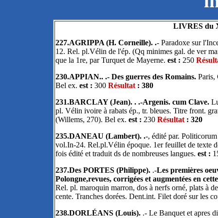
i
LIVRES du XV
227.AGRIPPA (H. Corneille). .
- Paradoxe sur l'Ince
12. Rel. pl.Vélin de l'ép. (Qq minimes gal. de ver mar
que la 1re, par Turquet de Mayerne.
est :
250
Résult
230.APPIAN.. .- Des guerres des Romains.
Paris, 
Bel ex.
est :
300
Résultat
: 380
231.BARCLAY (Jean). . .-Argenis. cum Clave.
Lu
pl. Vélin ivoire à rabats ép., tr. bleues. Titre front. 
(Willems, 270). Bel ex.
est :
230
Résultat
: 320
235.DANEAU (Lambert). .
-, édité par. Politicoru
vol.In-24. Rel.pl.Vélin époque. 1er feuillet de texte
fois édité et traduit ds de nombreuses langues.
est :
1
237.Des PORTES (Philippe).
.-
Les premières oeuv
Polongne,revues, corrigées et augmentées en cett
Rel. pl. maroquin marron, dos à nerfs orné, plats à d
cente. Tranches dorées. Dent.int. Filet doré sur les
238.DORLÉANS (Louis).
.- Le Banquet et apres di