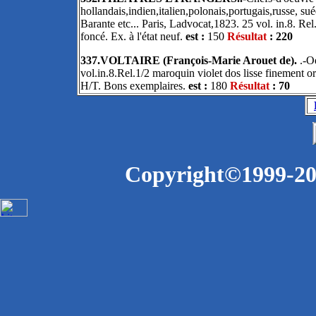
hollandais,indien,italien,polonais,portugais,russe, su
Barante etc... Paris, Ladvocat,1823. 25 vol. in.8. Rel.
foncé. Ex. à l'état neuf.
est :
150
Résultat
: 220
337.VOLTAIRE (François-Marie Arouet de).
.-Oe
vol.in.8.Rel.1/2 maroquin violet dos lisse finement 
H/T. Bons exemplaires.
est :
180
Résultat
: 70
Copyright©1999-200