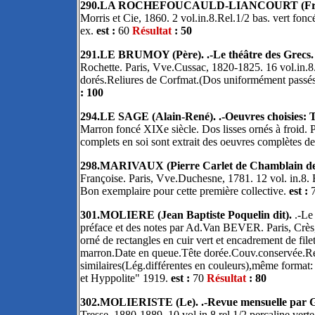
290.LA ROCHEFOUCAULD-LIANCOURT (Françoi
Morris et Cie, 1860. 2 vol.in.8.Rel.1/2 bas. vert foncé
ex.
est :
60
Résultat
: 50
291.LE BRUMOY (Père). .-Le théâtre des Grecs
Rochette. Paris, Vve.Cussac, 1820-1825. 16 vol.in.8.
dorés.Reliures de Corfmat.(Dos uniformément passés
: 100
294.LE SAGE (Alain-René). .-Oeuvres choisies: Th
Marron foncé XIXe siècle. Dos lisses ornés à froid. P
complets en soi sont extrait des oeuvres complètes de 
298.MARIVAUX (Pierre Carlet de Chamblain de)
Françoise. Paris, Vve.Duchesne, 1781. 12 vol. in.8. R
Bon exemplaire pour cette première collective.
est :
301.MOLIERE (Jean Baptiste Poquelin dit).
.-Le
préface et des notes par Ad.Van BEVER. Paris, Crès, 
orné de rectangles en cuir vert et encadrement de fil
marron.Date en queue.Tête dorée.Couv.conservée.Reli
similaires(Lég.différentes en couleurs),même format
et Hyppolite" 1919.
est :
70
Résultat
: 80
302.MOLIERISTE (Le). .-Revue mensuelle par 
Tresse, 1880-1889. 10 vol.in.8.rel.1/2 percaline vert