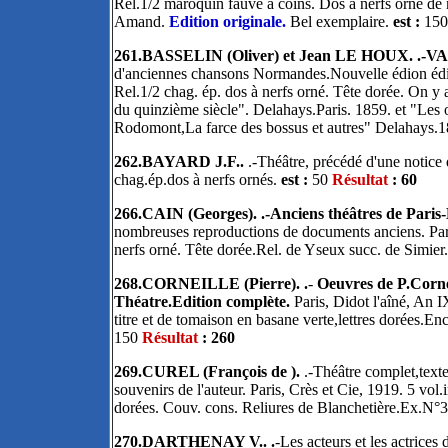
Rel.1/2 maroquin fauve à coins. Dos à nerfs orné de
Amand.
Edition originale.
Bel exemplaire.
est :
15
261.BASSELIN (Oliver) et Jean LE HOUX. .-
d'anciennes chansons Normandes.Nouvelle édion édité
Rel.1/2 chag. ép. dos à nerfs orné. Tête dorée. On y
du quinzième siècle". Delahays.Paris. 1859. et "Le
Rodomont,La farce des bossus et autres" Delahays.
262.BAYARD J.F..
.-Théâtre, précédé d'une notice 
chag.ép.dos à nerfs ornés.
est :
50
Résultat
: 60
266.CAIN (Georges). .-Anciens théâtres de Paris
nombreuses reproductions de documents anciens. Paris
nerfs orné. Tête dorée.Rel. de Yseux succ. de Simier
268.CORNEILLE (Pierre). .
-
Oeuvres de P.Cornei
Théatre.Edition complète.
Paris, Didot l'aîné, An I
titre et de tomaison en basane verte,lettres dorées.E
150
Résultat
: 260
269.CUREL (François de ).
.-Théâtre complet,texte
souvenirs de l'auteur. Paris, Crès et Cie, 1919. 5 vol.
dorées. Couv. cons. Reliures de Blanchetière.Ex.N°3
270.DARTHENAY V.. .
-Les acteurs et les actrice