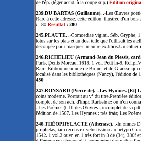
de l'ép. (léger accid. à la coupe sup.)
Edition origina
239.DU BARTAS (Guillaume). .
-Les Œuvres poétiq
Rare à cette adresse, cette édition, illustrée d'un boi
:
180
Résultat
: 280
245.PLAUTE. .-
Comoediae viginti. Séb. Gryphe, 155
lotus sur les plats et au dos, telle que l'utilisait les a
découpée pour masquer un autre ex-libris.Un cahier i
246.RICHELIEU (Armand-Jean du Plessis, cardi
Paris, Denis Moreau, 1618. 1 vol. Petit in-8. Rel.pl.V
Rare. Édition inconnue de Brunet et de Graesse qui cit
localisé dans les bibliothèques (Nancy), l'édition de 
450
247.RONSARD (Pierre de).
.-
Les Hymnes. [Et] L
coins moderne. Portrait au v° du titre.Première éditi
complet de son ach. d'impr. Rarissime: on n'en connaît
: Les Poèmes (t. III des Œuvres - incomplet de sa pdt
l'édition de 1567. Les Hymnes : très frais; Les Poèm
248.THÉOPHYLACTE (Athenase). .
-In omnes Di
prophetas, iam recens ex vetustissimo archetypo Gra
1542. 1 vol.2 ouvr. en 1 très fort in-8 de (34), 386f e
différente sur chaque plat, comportant des petites fi