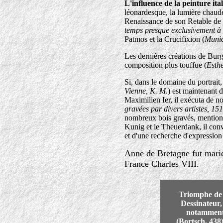
L'influence de la peinture ita
léonardesque, la lumière chaude
Renaissance de son Retable de t
temps presque exclusivement à 
Patmos et la Crucifixion (
Munic
Les dernières créations de Burg
composition plus touffue (
Esthe
Si, dans le domaine du portrait,
Vienne, K. M
.) est maintenant 
Maximilien Ier, il exécuta de n
gravées par divers artistes, 1
nombreux bois gravés, mentionn
Kunig et le Theuerdank, il conv
et d'une recherche d'expression 
Anne de Bretagne fut marié
France Charles VIII.
Triomphe de
Dessinateur,
notamment
(Bortsch, 438