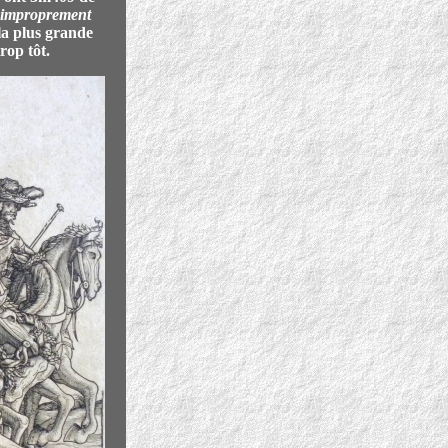
improprement
la plus grande
trop tôt.