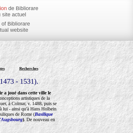
ion
de Bibliorare
 site actuel
of Bibliorare
ctual website
tes
Recherches
1473 - 1531).
 a joué dans cette ville le
conceptions artistiques de la
er, à Colmar, v. 1488, puis se
à lui - ainsi qu'à Hans Holbein
asiliques de Rome (
Basilique
 d'Augsbourg
)
. De nouveau en