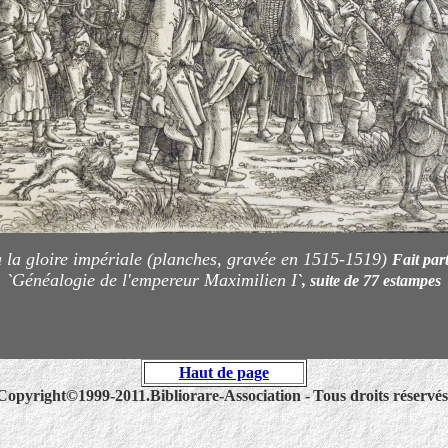
 la gloire impériale (planches, gravée en 1515-1519)
Fait par
Généalogie de l'empereur Maximilien I
`
`, suite de 77 estampes
Haut de page
Copyright©1999-2011.Bibliorare-Association
-
Tous droits réservés