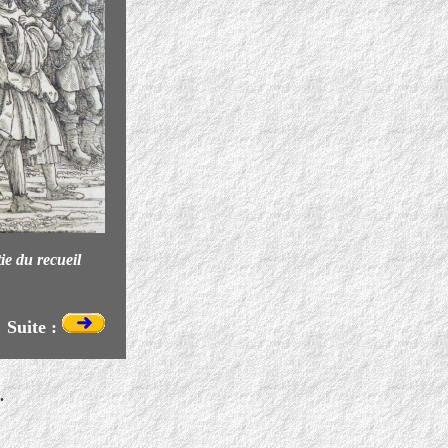
tie du recueil
Suite :
.