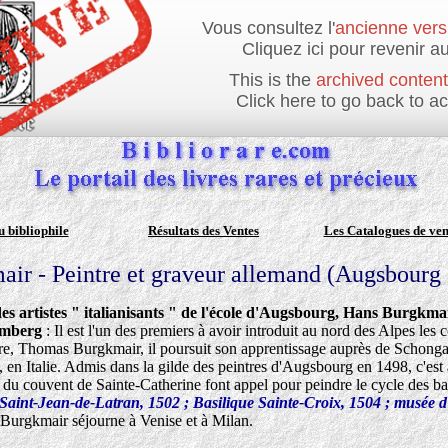
Vous consultez l'
ancienne vers
Cliquez ici pour revenir au
This is the
archived content
Click here to go back to a
u bibliophile
Résultats des Ventes
Les Catalogues de ven
ir - Peintre et graveur allemand (Augsbourg 
s artistes " italianisants " de l'école d'Augsbourg, Hans Burgkmair
emberg
: Il est l'un des premiers à avoir introduit au nord des Alpes les 
e, Thomas Burgkmair, il poursuit son apprentissage auprès de Schongau
, en Italie. Admis dans la gilde des peintres d'Augsbourg en 1498, c'est 
 du couvent de Sainte-Catherine font appel pour peindre le cycle des b
e Saint-Jean-de-Latran, 1502 ; Basilique Sainte-Croix, 1504 ; musée
 Burgkmair séjourne à Venise et à Milan.