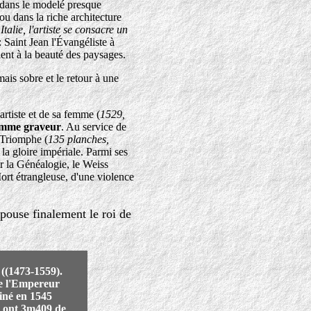
t dans le modelé presque
 ou dans la riche architecture
talie, l'artiste se consacre un
: Saint Jean l'Évangéliste à
lient à la beauté des paysages.
ais sobre et le retour à une
artiste et de sa femme (
1529,
comme graveur
. Au service de
u Triomphe (
135 planches,
la gloire impériale. Parmi ses
 la Généalogie, le Weiss
ort étrangleuse, d'une violence
pouse finalement le roi de
(1473-1559).
de l'Empereur
iné en 1545
, ont 3m409 de