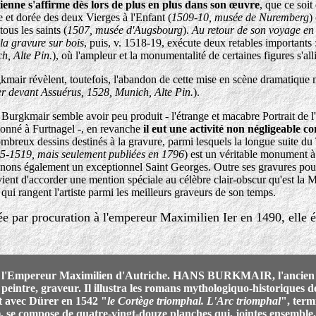
lienne s'affirme dès lors de plus en plus dans son œuvre
, que ce soi
 et dorée des deux Vierges à l'Enfant (
1509-10, musée de Nuremberg
)
ous les saints (
1507, musée d'Augsbourg
).
Au retour de son voyage en I
la gravure sur bois
, puis, v. 1518-19, exécute deux retables importants 
h, Alte Pin.
), où l'ampleur et la monumentalité de certaines figures s'al
kmair révèlent, toutefois, l'abandon de cette mise en scène dramatique m
r devant Assuérus, 1528, Munich, Alte Pin.
).
 Burgkmair semble avoir peu produit - l'étrange et macabre Portrait de l'
donné à Furtnagel -, en revanche
il eut une activité non négligeable 
ombreux dessins destinés à la gravure, parmi lesquels la longue suite d
515-1519, mais seulement publiées en 1796
) est un véritable monument à 
ons également un exceptionnel Saint Georges. Outre ses gravures pour
ient d'accorder une mention spéciale au célèbre clair-obscur qu'est la M
qui rangent l'artiste parmi les meilleurs graveurs de son temps.
e par procuration à l'empereur Maximilien Ier en 1490, elle é
 l'Empereur Maximilien d'Autriche. HANS BURKMAIR, l'ancien (
 peintre, graveur. Il illustra les romans mythologiquo-historiques 
 avec Dürer en 1542 "
le Cortège triomphal. L'Arc triomphal
", term
), se compose de quatre-vingt-douze planches qui, jointes ensemble