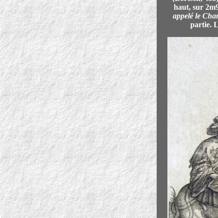
haut, sur 2m9
appelé le Cha
partie. 