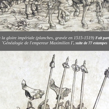
 la gloire impériale (planches, gravée en 1515-1519)
Fait par
Généalogie de l'empereur Maximilien I
`
`, suite de 77 estampes