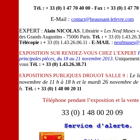
Tél. : + 33 (0) 1 47 70 40 00 - Fax : + 33 (0) 1 47 70
E-Mail :
contact@beaussant-lefevre.com
EXPERT
:
Alain NICOLAS
. Librairie «
Les Neuf Muses
».
des Grands Augustins - 75006 Paris.
Tél. :
+ 33 (0)
1.43.26.3
Télécopie :
+
33 (0)
1.43.26.06.11 -
E-MAIL
:
neufmuses@o
EXPOSITION SUR RENDEZ-VOUS CHEZ L'EXPERT
P
principales pièces, du 18 au 21 novembre 2013
.
Uniquement 
vous
Tél. :
+ 33 (0)
1.43.26.38.71
:
Le l
EXPOSITIONS PUBLIQUES DROUOT SALLE 9
novembre de 11 h à 18 h et le mardi 26 novembre de 
h.
Tél. : + 33 (0) 1 48 00 20 11
Téléphone pendant l’exposition et la vente
33 (0) 1 48 00 20 09