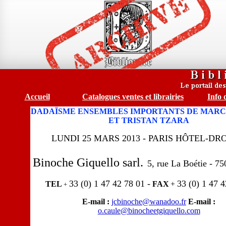
Accueil
Catalogues ventes et librairies
Info 
DADAÏSME ENSEMBLES IMPORTANTS DE MARC
ET TRISTAN TZARA
LUNDI 25 MARS 2013 - PARIS HÔTEL-D
Binoche Giquello sarl.
5, rue La Boétie - 7
33 (0) 1 47 42 78 01 -
33 (0) 1 47 4
TEL
FAX
+
+
E-mail :
jcbinoche@wanadoo.fr
E-mail :
o.caule@binocheetgiquello.com