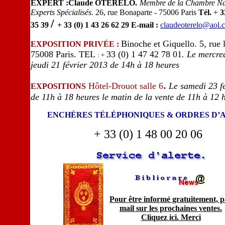
EXPERT
:
Claude OTERELO.
Membre de la Chambre Na
Experts Spécialisés.
26, rue Bonaparte - 75006 Paris
Tél.
+
33
/
35 39
+ 33 (0) 1 43 26 62 29
E-mail :
claudeoterelo@aol.
Binoche et Giquello. 5, rue 
EXPOSITION PRIVÉE :
75008 Paris. TEL
33 (0) 1 47 42 78 01
. Le mercred
: +
jeudi 21 février 2013 de 14h à 18 heures
.
Hôtel-Drouot salle 6
Le samedi 23 f
EXPOSITIONS
de 11h à 18 heures le matin de la vente de 11h à 12 
ENCHÈRES TÉLÉPHONIQUES & ORDRES D’
+ 33 (0) 1 48 00 20 06
Pour être informé gratuitement, 
mail sur les prochaines ventes.
Cliquez ici. Merc
i