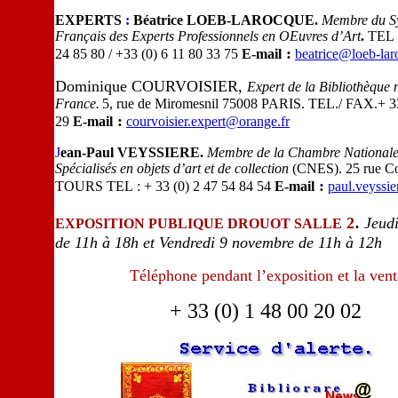
EXPERTS
:
Béatrice LOEB-LAROCQUE.
Membre du S
Français des Experts Professionnels en OEuvres d’Art
.
TEL :
:
24 85 80 / +33 (0) 6 11 80 33 75
E-mail
beatrice@loeb-la
Dominique COURVOISIER,
Expert de la Bibliothèque 
France.
5, rue de Miromesnil 75008 PARIS. TEL./ FAX.+ 33
:
29
E-mail
courvoisier.expert@orange.fr
J
ean-Paul VEYSSIERE.
Membre de la Chambre Nationale
Spécialisés en objets d’art et de collection
(CNES). 25 rue Co
:
TOURS TEL : + 33 (0) 2 47 54 84 54
E-mail
paul.veyssi
.
2
Jeud
EXPOSITION PUBLIQUE DROUOT SALLE
de 11h à 18h et Vendredi 9 novembre de 11h à 12h
Téléphone pendant l’exposition et la vent
+ 33 (0) 1 48 00 20 02