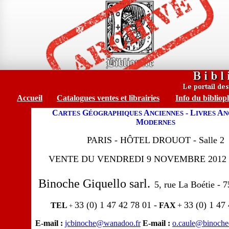
Accueil
Catalogues ventes et librairies
Info du bibliop
C
G
A
- L
A
ARTES
ÉOGRAPHIQUES
NCIENNES
IVRES
N
M
ODERNES
PARIS - HÔTEL DROUOT
- Salle 2
VENTE DU VENDREDI 9 NOVEMBRE 2012 
Binoche Giquello sarl.
5, rue La Boétie -
33 (0) 1 47 42 78 01 -
33 (0) 1 47
TEL
FAX
+
+
E-mail :
jcbinoche@wanadoo.fr
E-mail :
o.caule@binoche