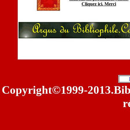
Cliquez ici. Merc
i
©
Copyright
1999-2013.Bib
r