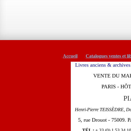
Accueil
Catalogues ventes et li
Livres anciens & archives 
VENTE DU MARD
PARIS - HÔ
PI
Henri-Pierre TEISSÈDRE, D
5, rue Drouot - 75009.
TÉL :
+ 33 (0) 1 53 34 1