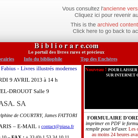
Vous consultez l'
ancienne vers
Cliquez ici pour revenir au
This is the
archived content
Click here to go back to a
brairies
Info du bibliophile
Top des Enchères
Fabius - Livres illustrés modernes
Nouveau !
POUR LAISSER
SUR INTERNET 
I 9 AVRIL 2013 à 14 h
TEL-DROUOT Salle 9
ASA. SA
elphine de COURTRY, James FATTORI
FORMULAIRE D'OR
imprimer en PDF le formula
 PARIS – E-MAIL
:
contact@piasa.fr
remplir pour leFaxer.
Les 
au moins 24 heures avan
0 10
– FAX :
+ 33 (0) 1 53 34 10 11