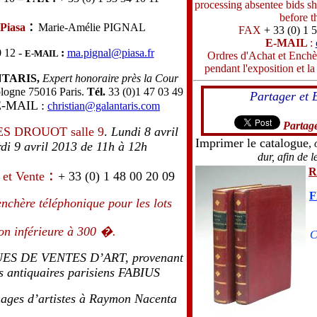
processing absentee bids sh
before t
:
Piasa
Marie-Amélie PIGNAL
FAX
+ 33 (0) 1 
E-MAIL
:
0 12 -
:
ma.pignal@piasa.fr
E-MAIL
Ordres d'Achat et Enchè
pendant l'exposition et la
NTARIS,
Expert honoraire près la Cour
ologne 75016 Paris.
Tél.
33 (0)1 47 03 49
Partager et 
-MAIL :
christian@galantaris.com
Partage
ES
DROUOT salle 9
.
Lundi 8 avril
Imprimer le catalogue
,
di 9 avril 2013 de 11h à 12h
dur, afin de l
:
R
 et Vente
+ 33 (0) 1 48 00 20 09
F
enchère téléphonique pour les lots
on inférieure à 300 �.
C
UES DE VENTES D’ART, provenant
s antiquaires parisiens FABIUS
ages d’artistes à Raymon Nacenta