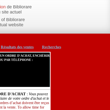
ion
de Bibliorare
 site actuel
of Bibliorare
ctual website
Résultats des ventes
Recherches
 UN ORDRE D'ACHAT, ENCHÉRIR
OU PAR TÉLÉPHONE :
DRE D'ACHAT
:
Vous pouvez
ire de votre ordre d'achat et le
ordres d’achat doivent être reçus
t la vente. To allow time for