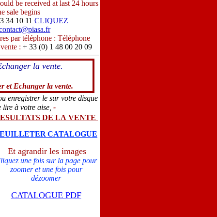
ould be received at last 24 hours
he sale begins
53 34 10 11
CLIQUEZ
contact@piasa.fr
res par téléphone : Téléphone
 vente :
+ 33 (0) 1 48 00 20 09
Echanger la vente.
r et Echanger la vente.
ou
enregistrer le sur votre disque
e lire à votre aise,
-
ESULTATS DE LA VENTE
EUILLETER
CATALOGUE
Et agrandir les images
liquez une fois sur la page pour
zoomer et une fois pour
dézoomer
CATALOGUE PDF