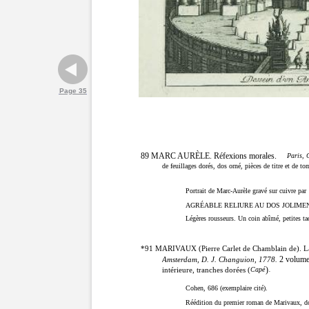
Page 35
89 MARC AURÈLE. Réfexions morales.
Paris, 
de feuillages dorés, dos orné, pièces de titre et de to
Portrait de Marc-Aurèle gravé sur cuivre par
AGRÉABLE RELIURE AU DOS JOLIMEN
Légères rousseurs. Un coin abîmé, petites ta
*91 MARIVAUX (Pierre Carlet de Chamblain de). La
2 volumes
Amsterdam, D. J. Changuion, 1778.
)
intérieure, tranches dorées (
Capé
.
Cohen, 686 (exemplaire cité).
Réédition du premier roman de Marivaux, don