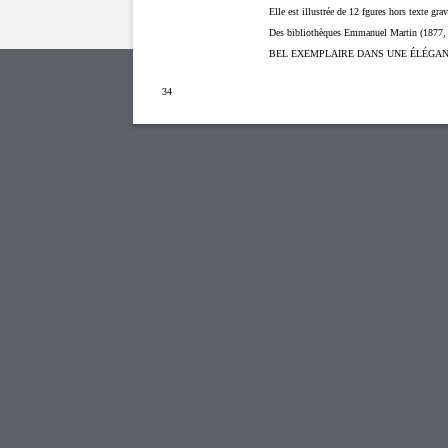
Elle est illustrée de 12 fgures hors texte grav
Des bibliothèques Emmanuel Martin (1877, n
BEL EXEMPLAIRE DANS UNE ÉLÉGANTE R
34