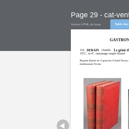
Page 29 - cat-ven
Table des
Version HTML de base
GASTRON
116.
(André).
Le génie 
DERAIN
, in-4°, cartonnage souple illustré
1972
Plaquette illustrée de 13 gouaches d’André Derain,
établissements Nicolas