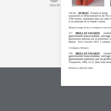
Page 28
116 bis.
(Urnain) et Emile
DUBOIS
raisonnées et démonstratives de l'Eco
3700 recettes, embrassant dans son cadre to
et les principes de la Grande Cuisine.
Manque les pages de titre, le frontispice et sans la p
117.
(Anthe
BRILLAT-SAVARIN
gastronomie transcendante, ouvrage t
gastronomes parisiens par un professeur, 
édition.
, 2 volumes 
Paris, Sautelet, 1829
2 frontispices. Rousseurs
118.
(Anthe
BRILLAT-SAVARIN
gastronomie transcendante, ouvrage t
gastronomes parisiens par un profes
, in-12, demi-veau hav
Charpentier, 1840
Rousseurs en début du volume