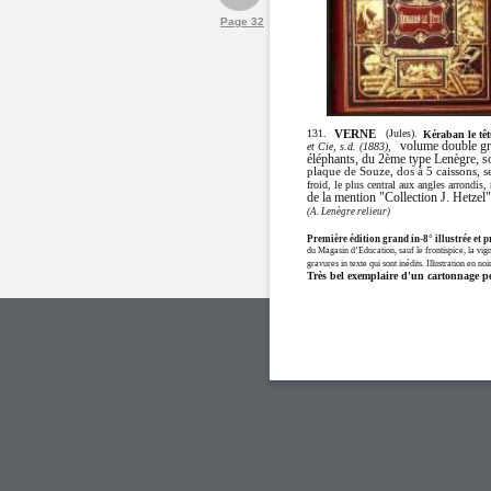
Page 32
131.
(Jules).
VERNE
Kéraban le tê
volume double gr
et Cie, s.d. (1883),
éléphants, du 2ème type Lenègre, sou
plaque de Souze, dos à 5 caissons, s
froid, le plus central aux angles arrondis,
de la mention "Collection J. Hetzel"
(A. Lenègre relieur)
Première édition grand in-8° illustrée et 
du Magasin d’Education, sauf le frontispice, la vign
gravures in texte qui sont inédits. Illustration en 
Très bel exemplaire d'un cartonnage