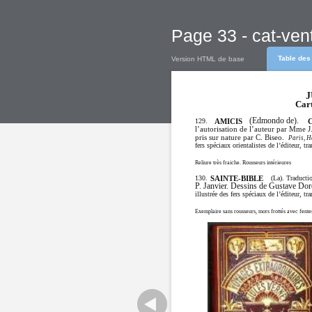
Page 33 - cat-ven
Table des
Version HTML de base
J
Cart
(Edmondo de).
129.
AMICIS
C
l’autorisation de l’auteur par Mme J
pris sur nature par C. Biseo.
Paris, H
fers spéciaux orientalistes de l’éditeur, tr
Reliure très fraiche. Rousseurs intérieures
130.
(La). Traducti
SAINTE-BIBLE
P. Janvier. Dessins de Gustave Dor
illustrée des fers spéciaux de l’éditeur, tr
Exemplaire sans rousseurs, mors frottés avec fentes,