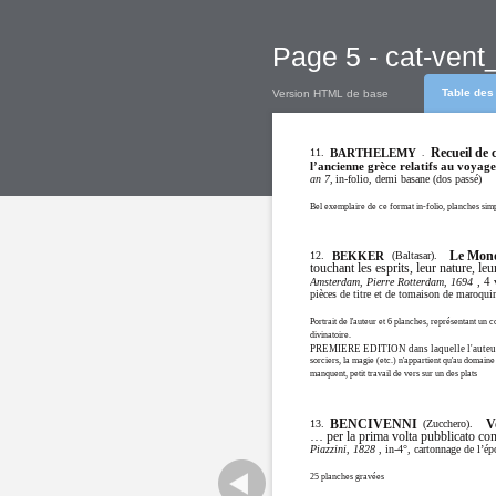
Page 5 - cat-vent
Table des
Version HTML de base
11.
Recueil de 
.
BARTHELEMY
l’ancienne grèce relatifs au voyag
in-folio, demi basane (dos passé)
an 7,
Bel exemplaire de ce format in-folio, planches simp
12.
(Baltasar).
Le Mond
BEKKER
touchant les esprits, leur nature, le
, 4
Amsterdam, Pierre Rotterdam, 1694
pièces de titre et de tomaison de maroquin
Portrait de l'auteur et 6 planches, représentant un
divinatoire.
PREMIERE EDITION dans laquelle l'auteur ess
sorciers, la magie (etc.) n'appartient qu'au domaine
manquent, petit travail de vers sur un des plats
13.
BENCIVENNI
(Zucchero).
V
… per la prima volta pubblicato con 
, in-4°, cartonnage de l’ép
Piazzini, 1828
25 planches gravées