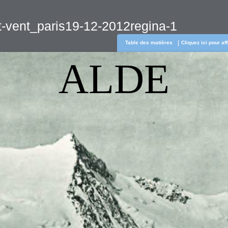
t-vent_paris19-12-2012regina-1
Table des matières
Cliquez ici pour af
ALDE