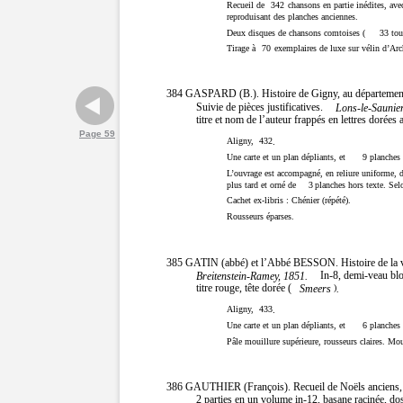
Recueil de
342
chansons en partie inédites, av
reproduisant des planches anciennes.
Deux disques de chansons comtoises (
33
tou
Tirage à
70
exemplaires de luxe sur vélin d’Arch
384 GASPARD (B.). Histoire de Gigny, au département du
Suivie de pièces justificatives.
Lons-le-Saunier
titre et nom de l’auteur frappés en lettres dorées 
Page 59
Aligny,
432
.
Une carte et un plan dépliants, et
9
planches 
L’ouvrage est accompagné, en reliure uniforme, 
plus tard et orné de
3
planches hors texte.
Cachet ex-libris : Chénier (répété).
Rousseurs éparses.
385 GATIN (abbé) et l’Abbé BESSON. Histoire de la vi
In-8, demi-veau blon
Breitenstein-Ramey, 1851.
titre rouge, tête dorée (
Smeers
)
.
Aligny,
433
.
Une carte et un plan dépliants, et
6
planches 
Pâle mouillure supérieure, rousseurs claires. Moui
386 GAUTHIER (François). Recueil de Noëls anciens, a
2 parties en un volume in-12, basane racinée, dos 