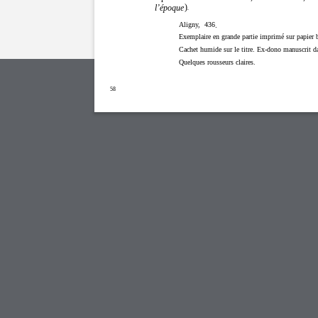
)
l’époque
.
Aligny,
436
.
Exemplaire en grande partie imprimé sur papier b
Cachet humide sur le titre. Ex-dono manuscrit d
Quelques rousseurs claires.
58