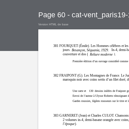
Page 60 - cat-vent_paris19
Version HTML de base
381 FOURQUET (Émile). Les Hommes célèbres et les p
jours.
In-4, demi-ba
Besançon, Séquania, 1929.
couverture et dos (
Reliure moderne
.
)
Première édition d’un ouvrage considéré comme 
382 FRAIPONT (G). Les Montagnes de France. Le Jura
maroquin noir avec coins sertis d’un filet doré, d
Une carte et
130
dessins inédits de Fraipont gr
Envoi de l’auteur à Ulysse Roberto témoignant 
Gardes roussies, légères rousseurs sur le titre et
383 GARNERET (Jean) et Charles CULOT. Chansons p
2 volumes in-4, demi-basane orangée avec coins, 
l’époque
)
.