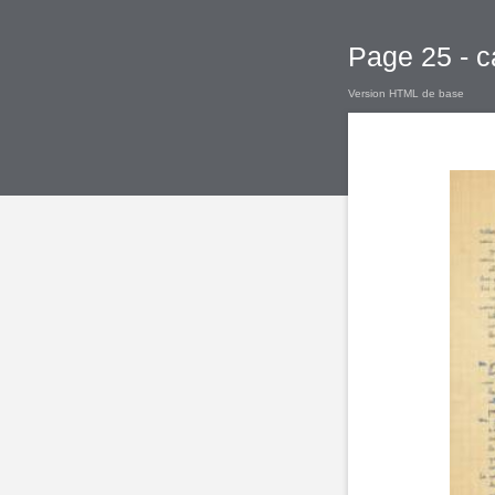
Page 25 - c
Version HTML de base