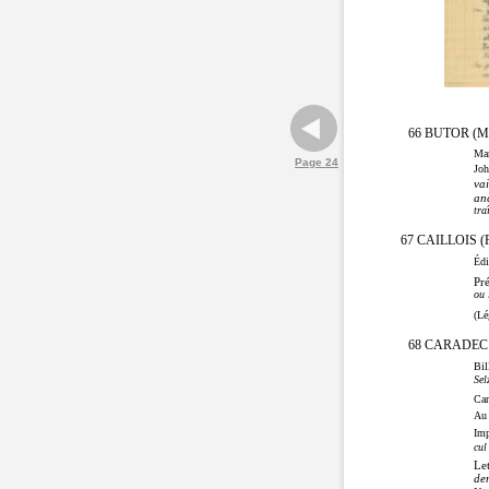
66 BUTOR (Mi
Man
Page 24
Joh
vai
anc
tra
67 CAILLOIS (
Édi
Pré
ou 
(Lé
68 CARADEC
Bil
Sel
Car
Au 
Imp
cul
Let
dem