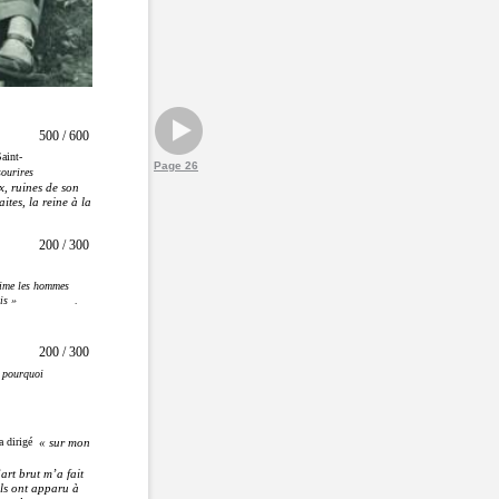
500 / 600
Saint-
Page 26
sourires
x, ruines de son
tes, la reine à la
200 / 300
aime les hommes
is »
.
200 / 300
z pourquoi
a dirigé
« sur mon
art brut m’a fait
ils ont apparu à