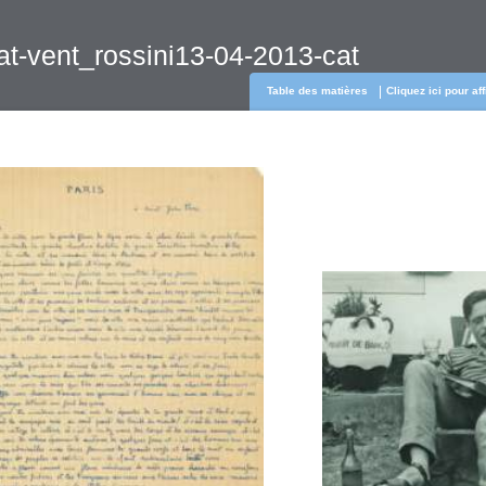
at-vent_rossini13-04-2013-cat
Table des matières
Cliquez ici pour af