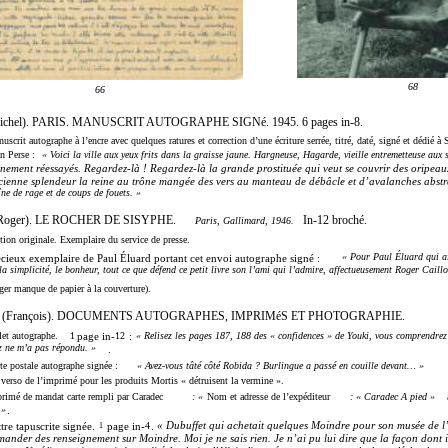
68
66
chel). PARIS. MANUSCRIT AUTOGRAPHE SIGNé. 1945. 6 pages in-8.
uscrit autographe à l’encre avec quelques ratures et correction d’une écriture serrée, titré, daté, signé et dédié à 
n Perse :
« Voici la ville aux yeux frits dans la graisse jaune. Hargneuse, Hagarde, vieille entremetteuse aux 
nement réessayés. Regardez-là ! Regardez-là la grande prostituée qui veut se couvrir des oripeau
ienne splendeur la reine au trône mangée des vers au manteau de débâcle et d’avalanches abstrai
îne de rage et de coups de fouets. »
Roger). LE ROCHER DE SISYPHE.
In-12 broché.
Paris, Gallimard, 1946.
tion originale. Exemplaire du service de presse.
« Pour Paul Éluard qui 
cieux exemplaire de Paul Éluard portant cet envoi autographe signé :
la simplicité, le bonheur, tout ce que défend ce petit livre son l’ami qui l’admire, affectueusement Roger Caillo
ger manque de papier à la couverture).
 (François). DOCUMENTS AUTOGRAPHES, IMPRIMéS ET PHOTOGRAPHIE.
let autographe.
1
page in-
12
:
« Relisez les pages 187, 188 des « confidences » de Youki, vous comprendre
z ne m’a pas répondu. »
.
te postale autographe signée :
« Avez-vous tâté côté Robida ? Burlingue a passé en couille devant… »
verso de l’imprimé pour les produits Mortis « détruisent la vermine ».
rimé de mandat carte rempli par Caradec
: «
Nom et adresse de l’expéditeur
: « Caradec A pied »
 »
.
« Dubuffet qui achetait quelques Moindre pour son musée de l’
tre tapuscrite signée.
page in-
4
.
1
ander des renseignement sur Moindre. Moi je ne sais rien. Je n’ai pu lui dire que la façon dont 