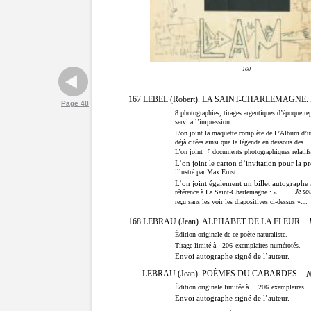
160
167 LEBEL (Robert). LA SAINT-CHARLEMAG
Page 48
8
photographies, tirages argentiques d’époque rep
servi à l’impression.
L’on joint la maquette complète de L’Album d’un 
déjà citées ainsi que la légende en dessous des
L’on joint
documents photographiques relatifs
6
L’on joint le carton d’invitation pour la 
illustré par Max Ernst.
L’on joint également un billet autographe 
Je so
référence à La Saint-Charlemagne : «
reçu sans les voir les diapositives ci-dessus »…
168 LEBRAU (Jean). ALPHABET DE LA FLEUR.
Édition originale de ce poète naturaliste.
Tirage limité à
206
exemplaires numérotés.
Envoi autographe signé de l’auteur.
LEBRAU (Jean). POÈMES DU CABARDES.
N
Édition originale limitée à
206
exemplaires.
Envoi autographe signé de l’auteur.