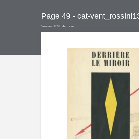
Page 49 - cat-vent_rossini1
Version HTML de base