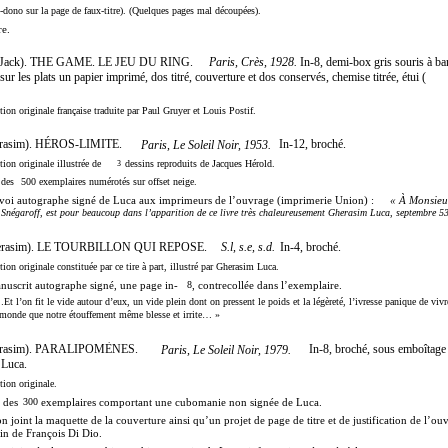
-dono sur la page de faux-titre). (Quelques pages mal découpées).
re.
Paris, Crès, 1928.
ack). THE GAME. LE JEU DU RING.
In-8, demi-box gris souris à ba
sur les plats un papier imprimé, dos titré, couverture et dos conservés, chemise titrée, étui (
tion originale française traduite par Paul Gruyer et Louis Postif.
rasim). HÉROS-LIMITE.
In-12, broché.
Paris, Le Soleil Noir, 1953.
tion originale illustrée de
dessins reproduits de Jacques Hérold.
3
des
500
exemplaires numérotés sur offset neige.
voi autographe signé de Luca aux imprimeurs de l’ouvrage (imprimerie Union) :
« À Monsieur
Snégaroff, est pour beaucoup dans l’apparition de ce livre très chaleureusement Gherasim Luca, septembre 53
S.l, s.e, s.d.
erasim). LE TOURBILLON QUI REPOSE.
In-4, broché.
tion originale constituée par ce tire à part, illustré par Gherasim Luca.
nuscrit autographe signé, une page in-
8
, contrecollée dans l’exemplaire.
Et l’on fit le vide autour d’eux, un vide plein dont on pressent le poids et la légèreté, l’ivresse panique de viv
monde que notre étouffement même blesse et irrite… »
rasim). PARALIPOMÈNES.
In-8, broché, sous emboîtage i
Paris, Le Soleil Noir, 1979.
 Luca.
tion originale.
 des
300
exemplaires comportant une cubomanie non signée de Luca.
n joint la maquette de la couverture ainsi qu’un projet de page de titre et de justification de l’ou
in de François Di Dio.