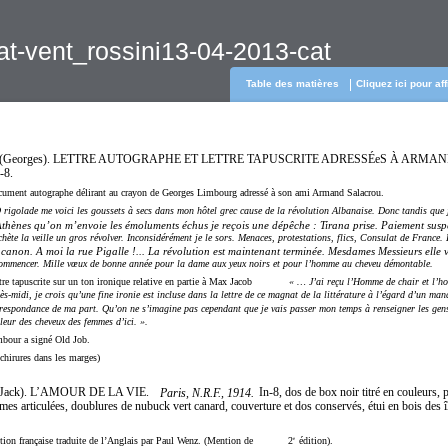
at-vent_rossini13-04-2013-cat
Table des matières
Cliquez ici pour af
(Georges). LETTRE AUTOGRAPHE ET LETTRE TAPUSCRITE ADRESSÉeS À ARMA
-8.
ument autographe délirant au crayon de Georges Limbourg adressé à son ami Armand Salacrou.
 rigolade me voici les goussets à secs dans mon hôtel grec cause de la révolution Albanaise. Donc tandis que 
thènes qu’on m’envoie les émoluments échus je reçois une dépêche : Tirana prise. Paiement suspe
chète la veille un gros révolver. Inconsidérément je le sors. Menaces, protestations, flics, Consulat de France. 
canon. A moi la rue Pigalle !... La révolution est maintenant terminée. Mesdames Messieurs elle 
ommencer. Mille vœux de bonne année pour la dame aux yeux noirs et pour l’homme au cheveu démontable.
tre tapuscrite sur un ton ironique relative en partie à Max Jacob
« … J’ai reçu l’Homme de chair et l’ho
ès-midi, je crois qu’une fine ironie est incluse dans la lettre de ce magnat de la littérature à l’égard d’un man
respondance de ma part. Qu’on ne s’imagine pas cependant que je vais passer mon temps à renseigner les gens
leur des cheveux des femmes d’ici. ».
bour a signé Old Job.
chirures dans les marges)
ack). L’AMOUR DE LA VIE.
In-8, dos de box noir titré en couleurs, 
Paris, N.R.F., 1914.
ames articulées, doublures de nubuck vert canard, couverture et dos conservés, étui en bois des î
tion française traduite de l’Anglais par Paul Wenz. (Mention de
2
édition).
e