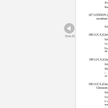
(Ex
Ra
187 LONDON (J
encadrant 
Édi
188 LUCA (Ghé
Page 53
Édi
Un 
En
Mr 
189 LUCA (Gh
Édi
Ma
« …
un 
190 LUCA (Ghe
Gherasim
Édi
Un
L’o
ma