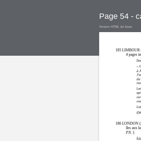
Page 54 - c
Version HTML de base
185 LIMBOUR 
4 pages in
Doc
« O
à A
J’a
du 
rec
Let
apr
cor
cou
Lim
(Dé
186 LONDON (J
îles aux l
).
P.N.
Édi