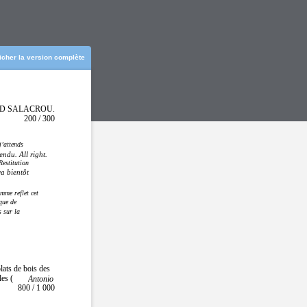
ficher la version complète
ND SALACROU.
200 / 300
j’attends
ndu. All right.
Restitution
va bientôt
mme reflet cet
que de
 sur la
plats de bois des
les (
Antonio
800 / 1 000