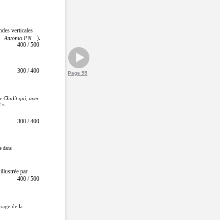
ndes verticales
).
Antonio P.N.
400 / 500
300 / 400
Page 55
 Chalit qui, avec
 ».
300 / 400
re dans
llustrée par
400 / 500
vrage de la