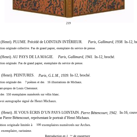
219
Paris, Gallimard, 1938.
Henri). PLUME. Précédé de LOINTAIN INTÉRIEUR.
In-12, b
tion originale collective. Pas de grand papier, exemplaire du service de presse.
Paris, Gallimard, 1941.
Henri). AU PAYS DE LA MAGIE.
In-12, broché.
tion originale. Pas de grand papier, exemplaire du service de presse.
(Henri). PEINTURES.
In-12, broché.
Paris, G.L.M., 1939.
tion originale des
7
poèmes et des
16
illustrations de Michaux.
nt-propos de Louis Cheronnot.
des
550
exemplaires numérotés sur vélin blanc.
voi autographe signé de Henri Michaux.
(Henri). JE VOUS ÉCRIS D’UN PAYS LOINTAIN.
In-16, couv
Pierre Béttencourt, 1942.
par Pierre Béttencourt, représentant le portrait d’Henri Michaux.
tion originale limitée à
100
exemplaires numérotés sur Arches.
 exemplaire, rarissime.
R
eproduction en 1
de couverture
ère