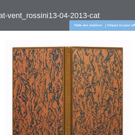
at-vent_rossini13-04-2013-cat
Table des matières
Cliquez ici pour af