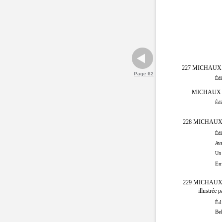
227 MICHAUX (
Page 62
Édi
MICHAUX (
Édi
228 MICHAUX 
Édi
Ava
Un 
En
229 MICHAUX 
illustrée 
Édi
Bel