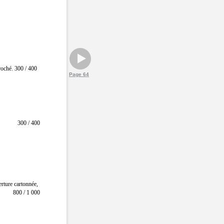
roché. 300 / 400
Page 64
300 / 400
erture cartonnée,
800 / 1 000