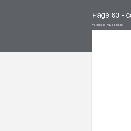
Page 63 - c
Version HTML de base