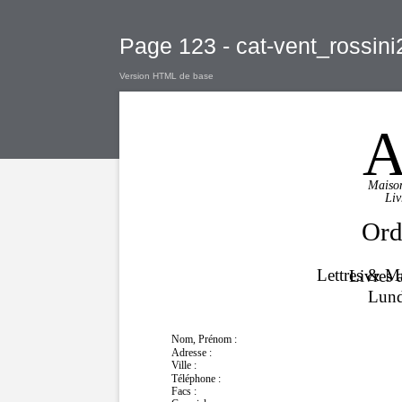
Page 123 - cat-vent_rossini
Version HTML de base
Maison
Liv
Ord
Lettres & Ma
Livres 
Lund
Nom, Prénom :
Adresse :
Ville :
Téléphone :
Facs :