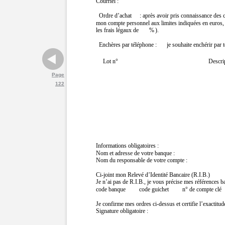
Courriel :
Ordre d’achat
: après avoir pris connaissance des c
mon compte personnel aux limites indiquées en euros, l
les frais légaux de
%
).
Enchères par téléphone :
je souhaite enchérir par t
Lot n°
Descri
Page
122
Informations obligatoires :
Nom et adresse de votre banque :
Nom du responsable de votre compte :
Ci-joint mon Relevé d’Identité Bancaire (R.I.B.)
Je n’ai pas de R.I.B., je vous précise mes références ba
code banque
code guichet
n° de compte clé
Je confirme mes ordres ci-dessus et certifie l’exactitu
Signature obligatoire :