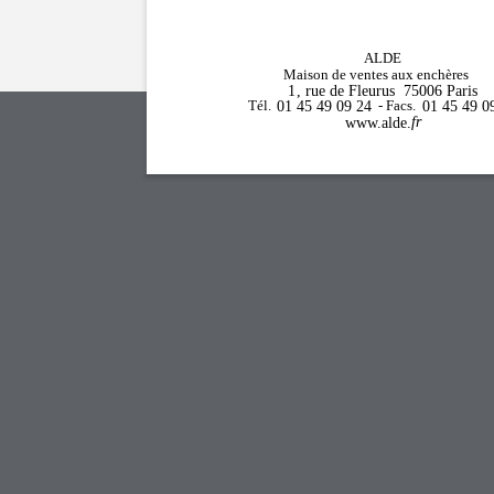
ALDE
Maison de ventes aux enchères
1
, rue de Fleurus
75006
Paris
Tél.
01 45 49 09 24
- Facs.
01 45 49 0
fr
www.alde.