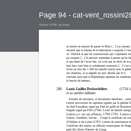
Page 94 - cat-vent_rossini2
Version HTML de base
se mettre en mesure de passer le Rhin [...] Les travaux 
sécurité que la lenteur de la fabrication a inspirée à l’
cit. Dietrick et que les constructions qui s’opéraient s
pu compter [...] Je persiste cependant à penser qu’en fa
et que faute de l’avoir fait, on n’est pas en droit de se
huit bacs sont bien et solidement construits [...] c’est 
livres au lieu des 1.500 du marché conclu avec le génér
ses chantiers, et je regarde les prix alloués par le G
trouvant juste que la République reprenne les matériaux
le besoin de bateaux…
Louis Guillot Desbordeliers
280.
(1754-18
et sa carrière militaire.
Extraits de naissance, et documents familiaux ; co
Lettres provisoires de capitaine signées par le général
de chef d’escadron signé par Paré (et griffe de Bouchott
brigade signé par Pille (1794). Livret de famille autog
Lettres a.s. sur ses affaires, 1794-1795. Lettres
Gohier, Jourdeuil, Servan... Congé et certificats du co
d’Orléans et du Loiret (1797). Lettres de nomination 
Certificats des maires ou officiers municipaux de Drag
petit-fils Alexis Ratouis de Limay.