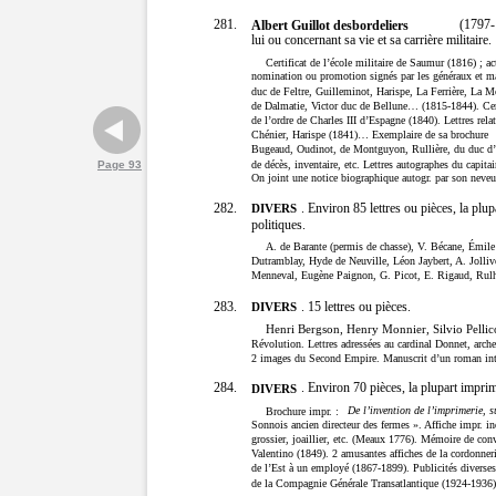
281.
(1797-1
Albert Guillot desbordeliers
lui ou concernant sa vie et sa carrière militaire.
Certificat de l’école militaire de Saumur (1816) ; ac
nomination ou promotion signés par les généraux et m
duc de Feltre, Guilleminot, Harispe, La Ferrière, La 
de Dalmatie, Victor duc de Bellune… (1815-1844). Cert
de l’ordre de Charles III d’Espagne (1840). Lettres rela
Chénier, Harispe (1841)… Exemplaire de sa brochure
Bugeaud, Oudinot, de Montguyon, Rullière, du duc d’Au
de décès, inventaire, etc. Lettres autographes du capi
Page 93
On joint une notice biographique autogr. par son neve
282.
. Environ 85 lettres ou pièces, la plu
DIVERS
politiques.
A. de Barante (permis de chasse), V. Bécane, Émil
Dutramblay, Hyde de Neuville, Léon Jaybert, A. Jollive
Menneval, Eugène Paignon, G. Picot, E. Rigaud, Rulhi
283.
. 15 lettres ou pièces.
DIVERS
Henri Bergson, Henry Monnier, Silvio Pellico
Révolution. Lettres adressées au cardinal Donnet, arche
2 images du Second Empire. Manuscrit d’un roman int
284.
. Environ 70 pièces, la plupart imprim
DIVERS
De l’invention de l’imprimerie, su
Brochure impr. :
Sonnois ancien directeur des fermes ». Affiche impr. in
grossier, joaillier, etc. (Meaux 1776). Mémoire de con
Valentino (1849). 2 amusantes affiches de la cordonne
de l’Est à un employé (1867-1899). Publicités diverses
de la Compagnie Générale Transatlantique (1924-1936). P