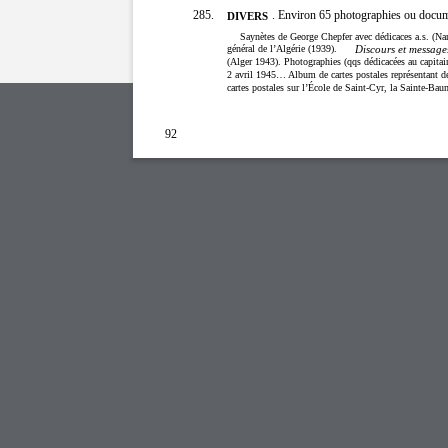
285.
. Environ 65 photographies ou doc
DIVERS
Saynètes de George Chepfer avec dédicaces a.s. (Na
général de l’Algérie (1939).
Discours et message
(Alger 1943). Photographies (qqs dédicacées au capitain
2 avril 1945… Album de cartes postales représentant de
cartes postales sur l’École de Saint-Cyr, la Sainte-Bau
92