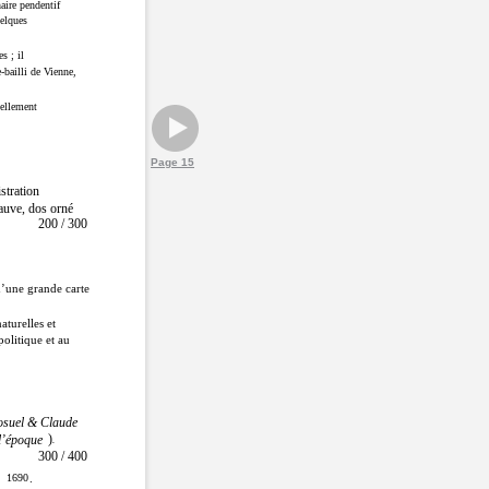
naire pendentif
uelques
s ; il
e-bailli de Vienne,
iellement
Page 15
stration
auve, dos orné
200 / 300
d’une grande carte
aturelles et
politique et au
osuel & Claude
)
 l’époque
.
300 / 400
1690
.