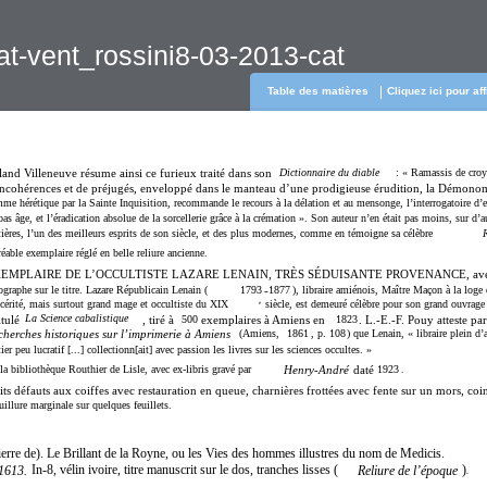
at-vent_rossini8-03-2013-cat
Table des matières
Cliquez ici pour af
and Villeneuve résume ainsi ce furieux traité dans son
Dictionnaire du diable
: « Ramassis de croy
incohérences et de préjugés, enveloppé dans le manteau d’une prodigieuse érudition, la Démon
me hérétique par la Sainte Inquisition, recommande le recours à la délation et au mensonge, l’interrogatoire d’e
bas âge, et l’éradication absolue de la sorcellerie grâce à la crémation ». Son auteur n’en était pas moins, sur d’a
ières, l’un des meilleurs esprits de son siècle, et des plus modernes, comme en témoigne sa célèbre
éable exemplaire réglé en belle reliure ancienne.
EMPLAIRE DE L’OCCULTISTE LAZARE LENAIN, TRÈS SÉDUISANTE PROVENANCE, avec s
ographe sur le titre. Lazare Républicain Lenain (
1793
-
1877
), libraire amiénois, Maître Maçon à la loge 
cérité, mais surtout grand mage et occultiste du XIX
siècle, est demeuré célèbre pour son grand ouvrage
e
La Science cabalistique
itulé
, tiré à
500
exemplaires à Amiens en
1823
. L.-E.-F. Pouy atteste par
herches historiques sur l’imprimerie à Amiens
(Amiens,
1861
, p.
108
) que Lenain, « libraire plein d’
ier peu lucratif [...] collectionn[ait] avec passion les livres sur les sciences occultes. »
la bibliothèque Routhier de Lisle, avec ex-libris gravé par
Henry-André
daté
1923
.
its défauts aux coiffes avec restauration en queue, charnières frottées avec fente sur un mors, coi
illure marginale sur quelques feuillets.
re de). Le Brillant de la Royne, ou les Vies des hommes illustres du nom de Medicis.
In-8, vélin ivoire, titre manuscrit sur le dos, tranches lisses (
)
1613.
Reliure de l’époque
.