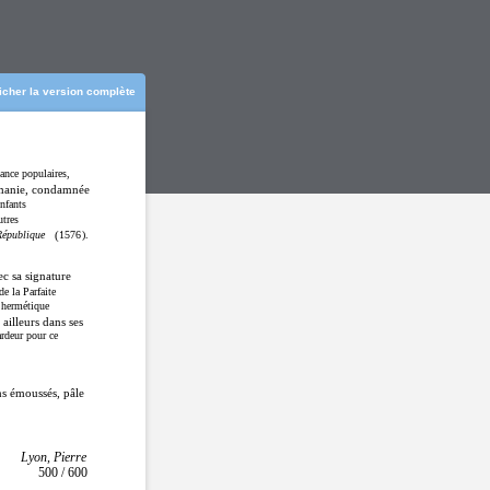
ficher la version complète
ance populaires,
omanie, condamnée
nfants
utres
République
(
1576
).
a signature
de la Parfaite
 hermétique
 ailleurs dans ses
ardeur pour ce
ns émoussés, pâle
Lyon, Pierre
500 / 600