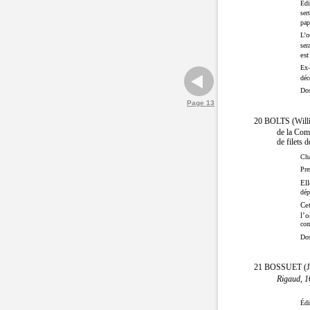
Édi
ser
pap
L’o
ser
est
Ex-
déc
Dos
Page 13
20 BOLTS (Willia
de la Com
de filets 
Cha
Pre
Ell
dép
Cet
l’o
co
Dos
21 BOSSUET (Jac
Rigaud, 1
Édi