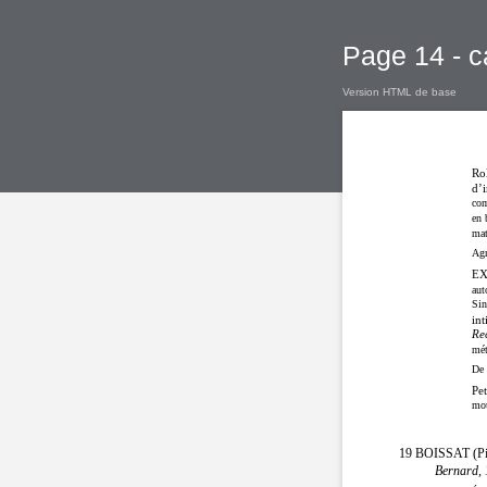
Page 14 - c
Version HTML de base
Rol
d’
com
en 
mat
Agr
EX
aut
Sin
int
Rec
mét
De 
Pet
mou
19 BOISSAT (Pier
Bernard, 