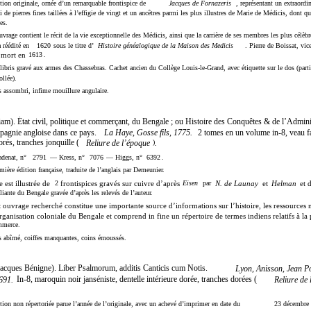
tion originale, ornée d’un remarquable frontispice de
Jacques de Fornazeris
, représentant un extraordi
ti de pierres fines taillées à l’effigie de vingt et un ancêtres parmi les plus illustres de Marie de Médicis, dont q
es.
uvrage contient le récit de la vie exceptionnelle des Médicis, ainsi que la carrière de ses membres les plus célèbre
a réédité en
1620
sous le titre d’
Histoire généalogique de la Maison des Medicis
. Pierre de Boissat, vic
 mort en
1613
.
libris gravé aux armes des Chassebras. Cachet ancien du Collège Louis-le-Grand, avec étiquette sur le dos (part
ollée).
 assombri, infime mouillure angulaire.
m). État civil, politique et commerçant, du Bengale ; ou Histoire des Conquêtes & de l’Admini
La Haye, Gosse fils, 1775.
pagnie angloise dans ce pays.
2 tomes en un volume in-8, veau f
dorés, tranches jonquille (
Reliure de l’époque
.
)
denat, n°
2791
— Kress, n°
7076
— Higgs, n°
6392
.
mière édition française, traduite de l’anglais par Demeunier.
e est illustrée de
2
frontispices gravés sur cuivre d’après
Eisen
par
N. de Launay
et
Helman
et 
liante du Bengale gravée d’après les relevés de l’auteur.
 ouvrage recherché constitue une importante source d’informations sur l’histoire, les ressources n
rganisation coloniale du Bengale et comprend in fine un répertoire de termes indiens relatifs à la 
mmerce.
 abîmé, coiffes manquantes, coins émoussés.
ques Bénigne). Liber Psalmorum, additis Canticis cum Notis.
Lyon, Anisson, Jean P
In-8, maroquin noir janséniste, dentelle intérieure dorée, tranches dorées (
691.
Reliure de
tion non répertoriée parue l’année de l’originale, avec un achevé d’imprimer en date du
23
décembre