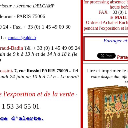
for processing absentee b
iseur : Jérôme D
ELCAMP
hours befo
FAX
+ 33 (0) 1
Fleurus - PARIS 75006
E-MAI
Ordres d'Achat et Ench
9 24 - Fax. + 33 (0) 1 45 49 09 30
pendant l'exposition et la
L :
contact@alde.fr
Partager et
iraud-Badin
+ 33 (0) 1 45 49 09 24
Tél.
in de 9 h à 13 h et de 14 h à 18 h (le
Parta
)
ossini
Tel
Lire
et imprimer
le
.
7, rue Rossini PARIS 75009 -
undi 24 juin de 10 h à 12 h - Le mardi
votre disque dur, afin
c
 l'exposition et de la vente
:
) 1 53 34 55 01