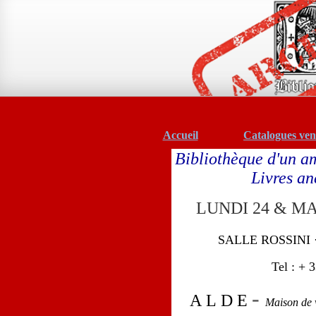
Accueil
Catalogues vent
Bibliothèque d'un am
Livres an
LUNDI 24 & MA
SALLE ROSSINI
Tel :
+ 3
-
A L D E
Maison de 