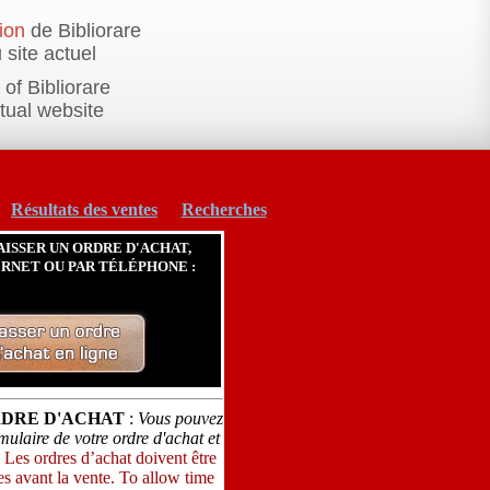
ion
de Bibliorare
 site actuel
of Bibliorare
ctual website
Résultats des ventes
Recherches
AISSER UN ORDRE D'ACHAT,
ERNET OU PAR TÉLÉPHONE :
RDRE D'ACHAT
:
Vous pouvez
ulaire de votre ordre d'achat et
.
Les ordres d’achat doivent être
s avant la vente. To allow time