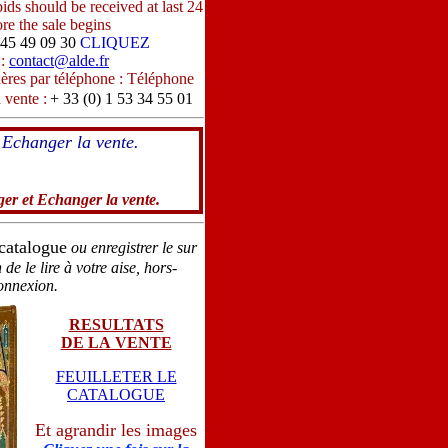
ids should be received at last 24
re the sale begins
 45 49 09 30
CLIQUEZ
L
:
contact@alde.fr
ères par téléphone : Téléphone
 vente :
+ 33 (0) 1 53 34 55 01
 Echanger la vente.
ger et Echanger la vente.
 catalogue
ou
enregistrer le sur
 de le lire à votre aise, hors-
onnexion.
RESULTATS
DE LA VENTE
FEUILLETER LE
CATALOGUE
Et agrandir les images