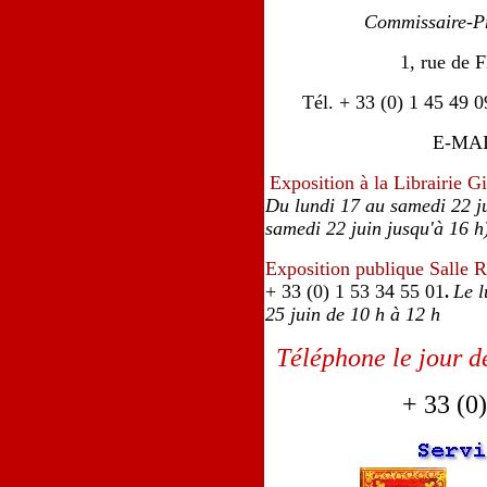
Commissaire-Pr
1, rue de 
Tél. + 33 (0) 1 45 49 0
E-MAI
Exposition à la Librairie G
Du lundi 17 au samedi 22 ju
samedi 22 juin jusqu'à 16 h
Exposition publique Salle R
+ 33 (0) 1 53 34 55 01
Le l
.
25 juin de 10 h à 12 h
Téléphone le jour de
+ 33 (0