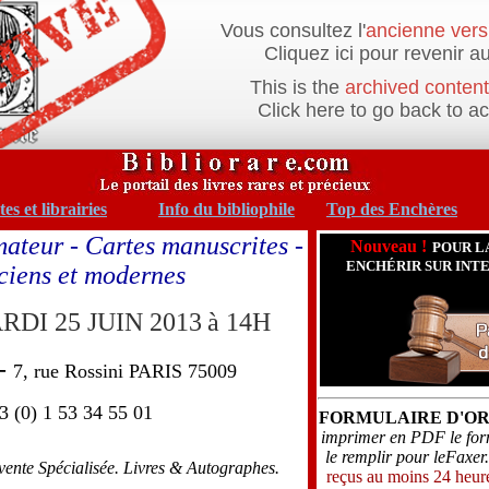
Vous consultez l'
ancienne vers
Cliquez ici pour revenir au
This is the
archived content
Click here to go back to a
es et librairies
Info du bibliophile
Top des Enchères
ateur - Cartes manuscrites -
Nouveau !
POUR L
ENCHÉRIR SUR INT
ciens et modernes
RDI 25 JUIN 2013
à 14H
-
7, rue Rossini PARIS 75009
3 (0) 1 53 34 55 01
FORMULAIRE D'O
imprimer en PDF le form
le remplir pour leFaxer
vente Spécialisée. Livres & Autographes.
reçus au moins 24 heure