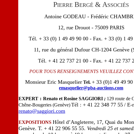
P
B
& A
IERRE
ERGÉ
SSOCIÉS
Antoine GODEAU - Frédéric CHAMBR
12, rue Drouot - 75009 PARIS
Tél. + 33 (0) 1 49 49 90 00 - Fax. + 33 (0) 1 49
11, rue du général Dufour CH-1204 Genève (
Tél. + 41 22 737 21 00 - Fax. + 41 22 737 
POUR TOUS RENSEIGNEMENTS VEUILLEZ CONT
Monsieur Eric Masquelier
+ 33 (0)1 49 49 90
Tel.
emasquelier@pba-auctions.com
:
EXPERT
Renato et Rosine SAGGIORI
;
129 route de
Tél : + 41 22 348 77 55
/ E-
Chêne-Bougeries (Genève)
renato@saggiori.com
Hôtel d’Angleterre, 17, Quai du Mon
EXPOSITIONS
Genève. T. + 41 22 906 55 55.
Vendredi 25 et samed