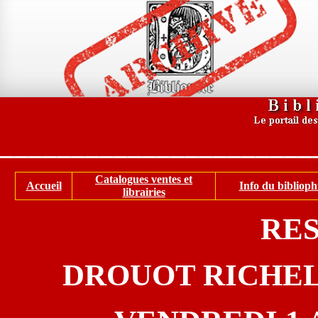
______________________
Catalogues ventes et
Accueil
Info du biblioph
librairies
RE
DROUOT RICHELI