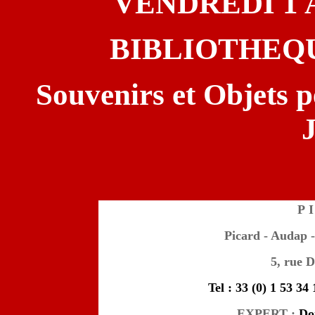
VENDREDI 1 A
BIBLIOTHEQ
Souvenirs et Objets p
P I
Picard - Audap - 
5, rue D
Tel : 33 (0) 1 53 34
EXPERT :
Do