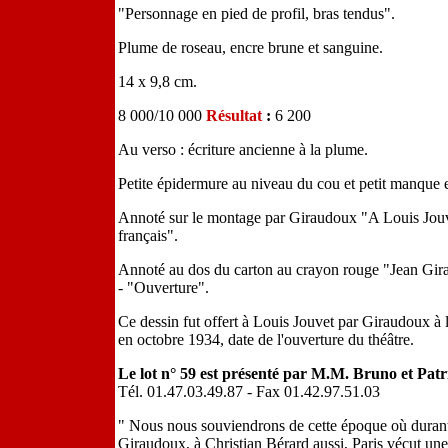
"Personnage en pied de profil, bras tendus".
Plume de roseau, encre brune et sanguine.
14 x 9,8 cm.
8 000/10 000
Résultat
:
6 200
Au verso : écriture ancienne à la plume.
Petite épidermure au niveau du cou et petit manque e
Annoté sur le montage par Giraudoux "A Louis Jouvet
français".
Annoté au dos du carton au crayon rouge "Jean Gi
- "Ouverture".
Ce dessin fut offert à Louis Jouvet par Giraudoux à 
en octobre 1934, date de l'ouverture du théâtre.
Le lot n° 59 est présenté par M.M. Bruno et Pa
Tél. 01.47.03.49.87 - Fax 01.42.97.51.03
" Nous nous souviendrons de cette époque où durant 
Giraudoux, à Christian Bérard aussi, Paris vécut une 