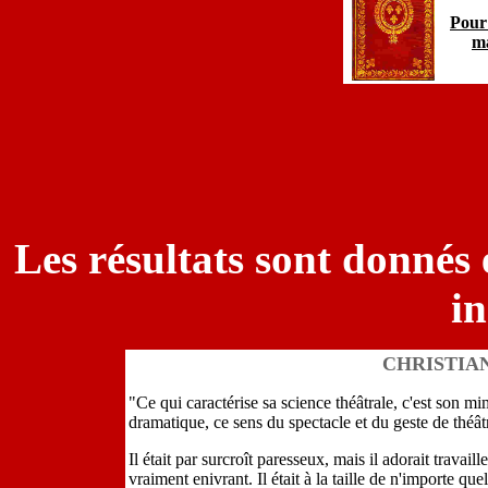
Pour 
ma
Les résultats sont donnés 
in
CHRISTIAN
"Ce qui caractérise sa science théâtrale, c'est son mi
dramatique, ce sens du spectacle et du geste de théât
Il était par surcroît paresseux, mais il adorait travaill
vraiment enivrant. Il était à la taille de n'importe qu