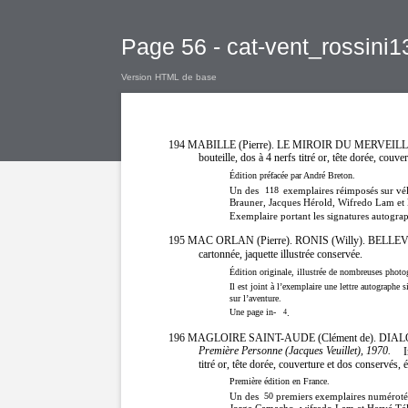
Page 56 - cat-vent_rossini1
Version HTML de base
194 MABILLE (Pierre). LE MIROIR DU MERVEIL
bouteille, dos à 4 nerfs titré or, tête dorée, couv
Édition préfacée par André Breton.
Un des
118
exemplaires réimposés sur vél
Brauner, Jacques Hérold, Wifredo Lam et 
Exemplaire portant les signatures autogr
195 MAC ORLAN (Pierre). RONIS (Willy). BEL
cartonnée, jaquette illustrée conservée.
Édition originale, illustrée de nombreuses photo
Il est joint à l’exemplaire une lettre autographe
sur l’aventure.
Une page in-
.
4
196 MAGLOIRE SAINT-AUDE (Clément de). DIAL
Première Personne (Jacques Veuillet), 1970.
I
titré or, tête dorée, couverture et dos conservés, é
Première édition en France.
Un des
50
premiers exemplaires numérotés 
Jorge Camacho, wifredo Lam et Hervé Té