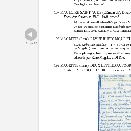
(Dos légèrement décoloré).
197 MAGLOIRE-SAINT-AUDE (Clément de). DI
Première Personne, 1970.
In-8, broché.
Édition originale collective éditée par Jacques Ve
Un des
50
premiers exemplaires numérotés sur 
Wifredo Lam, Jorge Camacho et Hervé Télémaqu
198 MAGRITTE (René). REVUE RHÉTORIQUE E
Page 55
Revue Rhétorique, numéros
1
4
5
et
12
de
,
,
de Magritte), sous enveloppe autographe d
Deux photographies originales d’œuvres 
adressés par René Magritte à Di Dio.
199 MAGRITTE (René). DEUX LETTRES AUTO
Bruxelles, 19
SIGNÉE À FRANÇOIS DI DIO.