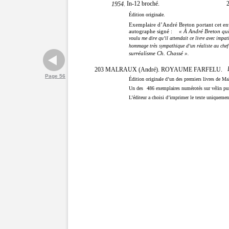
In-12 broché.
2
1954.
Édition originale.
Exemplaire d’André Breton portant cet en
autographe signé :
« À André Breton qui
voulu me dire qu’il attendait ce livre avec impat
hommage très sympathique d’un réaliste au chef
surréalisme Ch. Chassé »
.
203 MALRAUX (André). ROYAUME FARFELU.
Page 56
Édition originale d’un des premiers livres de Ma
Un des
486
exemplaires numérotés sur vélin pur
L’éditeur a choisi d’imprimer le texte uniquemen