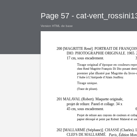
Page 57 - cat-vent_rossini1
Version HTML de base
200 [MAGRITTE René]. PORTRAIT DE FRANÇOIS
DIO. PHOTOGRAPHIE ORIGINALE. 1965. 2
17 cm, sous encadrement.
3
Tirage original d’époque en couleurs repr
chez René Magritte François Di Dio posant derriè
premier plat illustré par Magritte du livre-
l’Aube à L’Antipode d’Alain Jouffroy.
Tirage unique.
(Trace de pliure).
201 MALAVAL (Robert). Maquette originale,
projet de reliure. Pastel et collage. 34 x
45 cm, sous encadrement.
6
Projet de reliure aux crayons de couleurs et colla
papier découpé et peint par Robert Malaval et son
202 [MALLARMÉ (Stéphane)]. CHASSÉ (Charles). 
CLEFS DE MALLARMÉ.
Paris, Édition Mon