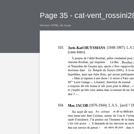
Page 35 - cat-vent_rossini2
Version HTML de base
103.
(1848-1907). L.A.S.
Joris-Karl HUYSMANS
(carte-lettre).
À propos de l’abbé Boullan, prêtre condamné pour s
Antoine Boullan, qui inspirera
Là-Bas
. Boullan 
et Stanislas de Guaita qui, après s’être rapproch
Le Temple de Satan
doctrines dans
(1891). À la m
hypothèse, ainsi que Jules Bois, qui accuse publiquem
« Mais je repense à une chose ! il existe à Paris une
me
M
Lucie Grange », à Auteuil, directrice du journal
a toujours été très bonne et très juste pour le défunt ;
et j’espère qu’elle vous aidera dans la mesure de ses fo
dire !! »...
104.
(1876-1944). L.A.S., [avril ? 19
Max JACOB
Au sujet de son
A
et de sa dédicace 
rt
poétique
mon jeune ami Jean Cocteau, auteur du Coq et l’arleq
taxée d’insolence. J’ai promis sur l’honneur de la chang
c’est très grave
». Il demande de lui renvoyer au moins
au mois de juin
fera son service de presse «
chez v