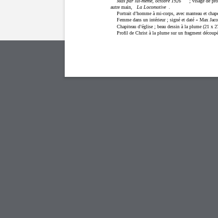
Max par lui-même, octobre 1926
; visage de pro
autre main,
La Locomotive
.
Portrait d’homme à mi-corps, avec manteau et chapea
Femme dans un intérieur ; signé et daté « Max Jaco
Chapiteau d’église ; beau dessin à la plume (21 x 2
Profil de Christ à la plume sur un fragment découp