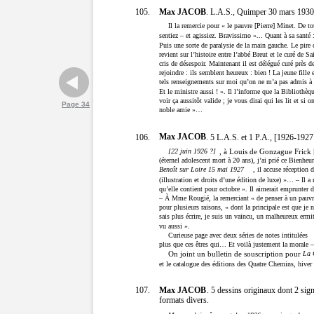
Max JACOB
105.
. L.A.S., Quimper 30 mars 1930,
Il la remercie pour « le pauvre [Pierre] Minet. De t
sentiez – et agissiez. Bravissimo »... Quant à sa santé 
Puis une sorte de paralysie de la main gauche. Le pire c
revient sur l’histoire entre l’abbé Breut et le curé de S
cris de désespoir. Maintenant il est délégué curé près de
rejoindre : ils semblent heureux : bien ! La jeune fill
tels renseignements sur moi qu’on ne m’a pas admis à la
Et le ministre aussi ! ». Il l’informe que la Bibliothèq
voir ça aussitôt valide ; je vous dirai qui les lit et si 
Page 34
noble amie »…
Max JACOB
106.
. 5 L.A.S. et 1 P.A., [1926-1927 
[22 juin 1926 ?]
, à Louis de Gonzague Frick [
(éternel adolescent mort à 20 ans), j’ai prié ce Bienh
Benoît sur Loire 15 mai 1927
, il accuse réception
(illustration et droits d’une édition de luxe) »… – Il 
qu’elle contient pour octobre ». Il aimerait emprunter 
– À Mme Rougié, la remerciant « de penser à un pauvre
pour plusieurs raisons, « dont la principale est que je 
sais plus écrire, je suis un vaincu, un malheureux ermi
vu aussi ».
Curieuse page avec deux séries de notes intitulées
plus que ces êtres qui… Et voilà justement la morale –
On joint un bulletin de souscription pour
La 
et le catalogue des éditions des Quatre Chemins, hive
Max JACOB
107.
. 5 dessins originaux dont 2 sig
formats divers.