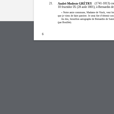
21.
(1741-1813) com
André-Modeste GRÉTRY
10 fructidor IX (28 août 1801), à Bernardin de 
« Notre amie commune, Madame de Vinck, veut bien a
que je viens de faire paroitre. Je serai fier d’obtenir son
Au dos, brouillon autographe de Bernardin de Saint
(par Boullée).
6