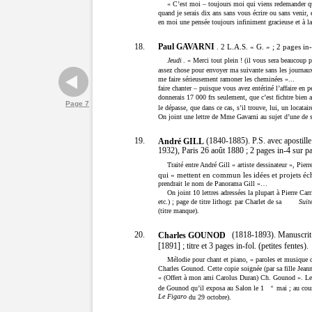
« C’est moi – toujours moi qui viens redemander 
quand je serais dix ans sans vous écrire ou sans venir,
en moi une pensée toujours infiniment gracieuse et à la
Paul GAVARNI
18.
. 2 L.A.S. « G. » ; 2 pages in-
Jeudi
. « Merci tout plein ! (il vous sera beaucoup 
assez chose pour envoyer ma suivante sans les journaux !)
me faire sérieusement ramoner les cheminées »...
faire chanter – puisque vous avez entériné l’affaire en p
donnerais 17 000 frs seulement, que c’est fichtre bien 
Page 7
le dépasse, que dans ce cas, s’il trouve, lui, un locat
On joint une lettre de Mme Gavarni au sujet d’une de s
19.
(1840-1885). P.S. avec apostille
André GILL
1932), Paris 26 août 1880 ; 2 pages in-4 sur pa
Traité entre André Gill « artiste dessinateur », Pier
qui « mettent en commun les idées et projets éc
prendrait le nom de Panorama Gill »…
On joint 10 lettres adressées la plupart à Pierre Ca
etc.) ; page de titre lithogr. par Charlet de sa
Suit
(titre manque).
20.
(1818-1893). Manuscrit 
Charles GOUNOD
[1891] ; titre et 3 pages in-fol. (petites fentes).
Mélodie pour chant et piano, « paroles et musique
Charles Gounod. Cette copie soignée (par sa fille Jeanne
« (Offert à mon ami Carolus Duran) Ch. Gounod ». Le p
de Gounod qu’il exposa au Salon le 1
mai ; au cou
er
Le Figaro
du 29 octobre).