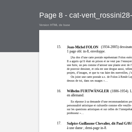
Page 8 - cat-vent_rossini28
Version HTML de base
15.
(1934-2005) dessinate
Jean-Michel FOLON
1 page obl. in-8, enveloppe.
[Au dos d’une carte postale représentant Folon exéc
Il a appris qu’il était en prison et ne veut pas l’ennu
une fuite, un peu comme d’arroser une plante avec de l’
de pouvoir dessiner, et cela est une drogue aussi, telleme
projets, d’images, et que tu vas faire des merveilles, j
On joint une carte postale a.s. de Folon à Renée Leg
dessus de toi, dans ses nuages »…
Wilhelm FURTWÄNGLER
16.
(1886-1954). L
en allemand.
En réponse à sa demande d’une recommandation pour 
personnalité artistique et culturelle comme elle veuille
sur les questions artistiques et sur celles de l’interpr
professeur »…
17.
Sulpice-Guillaume Chevalier, dit Paul GA
à une dame ; demi-page in-8.