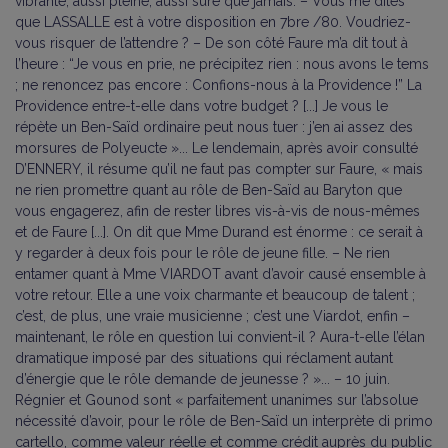
vibrante, aussi pleine, aussi sûre que jamais. – Vous me dites
que LASSALLE est à votre disposition en 7bre /80. Voudriez-
vous risquer de l’attendre ? – De son côté Faure m’a dit tout à
l’heure : “Je vous en prie, ne précipitez rien : nous avons le tems
; ne renoncez pas encore : Confions-nous à la Providence !” La
Providence entre-t-elle dans votre budget ? [...] Je vous le
répète un Ben-Saïd ordinaire peut nous tuer : j’en ai assez des
morsures de Polyeucte »... Le lendemain, après avoir consulté
D’ENNERY, il résume qu’il ne faut pas compter sur Faure, « mais
ne rien promettre quant au rôle de Ben-Saïd au Baryton que
vous engagerez, afin de rester libres vis-à-vis de nous-mêmes
et de Faure [...]. On dit que Mme Durand est énorme : ce serait à
y regarder à deux fois pour le rôle de jeune fille. – Ne rien
entamer quant à Mme VIARDOT avant d’avoir causé ensemble à
votre retour. Elle a une voix charmante et beaucoup de talent ;
c’est, de plus, une vraie musicienne ; c’est une Viardot, enfin –
maintenant, le rôle en question lui convient-il ? Aura-t-elle l’élan
dramatique imposé par des situations qui réclament autant
d’énergie que le rôle demande de jeunesse ? »... – 10 juin.
Régnier et Gounod sont « parfaitement unanimes sur l’absolue
nécessité d’avoir, pour le rôle de Ben-Saïd un interprète di primo
cartello, comme valeur réelle et comme crédit auprès du public