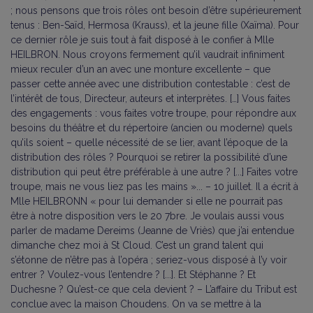
; nous pensons que trois rôles ont besoin d’être supérieurement
tenus : Ben-Saïd, Hermosa (Krauss), et la jeune fille (Xaïma). Pour
ce dernier rôle je suis tout à fait disposé à le confier à Mlle
HEILBRON. Nous croyons fermement qu’il vaudrait infiniment
mieux reculer d’un an avec une monture excellente – que
passer cette année avec une distribution contestable : c’est de
l’intérêt de tous, Directeur, auteurs et interprètes. […] Vous faites
des engagements : vous faites votre troupe, pour répondre aux
besoins du théâtre et du répertoire (ancien ou moderne) quels
qu’ils soient – quelle nécessité de se lier, avant l’époque de la
distribution des rôles ? Pourquoi se retirer la possibilité d’une
distribution qui peut être préférable à une autre ? [...] Faites votre
troupe, mais ne vous liez pas les mains »... – 10 juillet. Il a écrit à
Mlle HEILBRONN « pour lui demander si elle ne pourrait pas
être à notre disposition vers le 20 7bre. Je voulais aussi vous
parler de madame Dereims (Jeanne de Vriès) que j’ai entendue
dimanche chez moi à St Cloud. C’est un grand talent qui
s’étonne de n’être pas à l’opéra ; seriez-vous disposé à l’y voir
entrer ? Voulez-vous l’entendre ? [...]. Et Stéphanne ? Et
Duchesne ? Qu’est-ce que cela devient ? – L’affaire du Tribut est
conclue avec la maison Choudens. On va se mettre à la