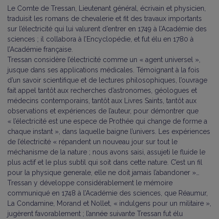
Le Comte de Tressan, Lieutenant général, écrivain et physicien,
traduisit les romans de chevalerie et fit des travaux importants
sur l’électricité qui lui valurent d’entrer en 1749 à l’Académie des
sciences ; il collabora à l’Encyclopédie, et fut élu en 1780 à
l’Académie française.
Tressan considère l’électricité comme un « agent universel »,
jusque dans ses applications médicales. Témoignant à la fois
d’un savoir scientifique et de lectures philosophiques, l’ouvrage
fait appel tantôt aux recherches d’astronomes, géologues et
médecins contemporains, tantôt aux Livres Saints, tantôt aux
observations et expériences de l’auteur, pour démontrer que
« l’électricité est une espece de Prothée qui change de forme a
chaque instant », dans laquelle baigne l’univers. Les expériences
de l’électricité « répandent un nouveau jour sur tout le
méchanisme de la nature ; nous avons saisi, assujeti le fluide le
plus actif et le plus subtil qui soit dans cette nature. C’est un fil
pour la physique generale, elle ne doit jamais l’abandoner »…
Tressan y développe considérablement le mémoire
communiqué en 1748 à l’Académie des sciences, que Réaumur,
La Condamine, Morand et Nollet, « indulgens pour un militaire »,
jugèrent favorablement ; l’année suivante Tressan fut élu