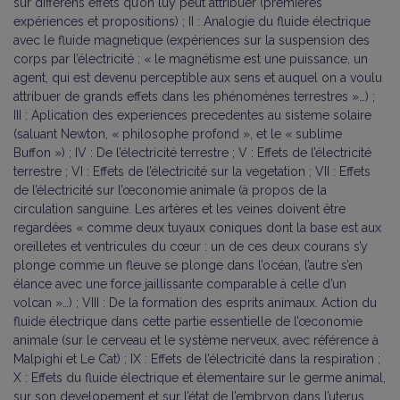
sur differens effets qu’on luy peut attribüer (premières
expériences et propositions) ; II : Analogie du fluide électrique
avec le fluide magnetique (expériences sur la suspension des
corps par l’électricité ; « le magnétisme est une puissance, un
agent, qui est devenu perceptible aux sens et auquel on a voulu
attribuer de grands effets dans les phénomènes terrestres »…) ;
III : Aplication des experiences precedentes au sisteme solaire
(saluant Newton, « philosophe profond », et le « sublime
Buffon ») ; IV : De l’électricité terrestre ; V : Effets de l’électricité
terrestre ; VI : Effets de l’électricité sur la vegetation ; VII : Effets
de l’électricité sur l’œconomie animale (à propos de la
circulation sanguine. Les artères et les veines doivent être
regardées « comme deux tuyaux coniques dont la base est aux
oreilletes et ventricules du cœur : un de ces deux courans s’y
plonge comme un fleuve se plonge dans l’océan, l’autre s’en
élance avec une force jaillissante comparable à celle d’un
volcan »…) ; VIII : De la formation des esprits animaux. Action du
fluide électrique dans cette partie essentielle de l’œconomie
animale (sur le cerveau et le système nerveux, avec référence à
Malpighi et Le Cat) ; IX : Effets de l’électricité dans la respiration ;
X : Effets du fluide électrique et élementaire sur le germe animal,
sur son developement et sur l’état de l’embryon dans l’uterus