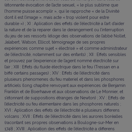
(étonnante évocation de l’acte sexuel, « le plus sublime que
l’homme puisse acomplir », qui le rapproche « de la Divinité
dont il est l’image », mais acte « trop violent pour estre
durable ») ; XI : Aplication des effets de l’électricité a l’art d’aider
la nature et de la reparer dans le derangement ou l’interruption
du jeu de ses ressorts (éloge des observations de l’abbé Nollet,
Jalabert, Watson, Ellicot, témoignage de ses propres
expériences comme sujet « électrisé » et comme administrateur
de l’électricité, notamment sur des enfants) ; XII : Effets sensibles
et prouvez par l’experience de l’agent nommé électricité sur
l’air ; XIII : Effets du fluide électrique dans le feu (Tressan en a
biffé certains passages) ; XIV : Effets de l’électricité dans
plusieurs phenomenes du feu materiel et dans les phosphores
artificiels (long chapitre renvoyant aux expériences de Benjamin
Franklin et de Boerhaave et aux observations de Le Monnier, et
s’étonnant de suppositions étranges de Newton) ; XV : Effets de
l’électricité ou feu élementaire dans les phosphores naturels ;
XVI : Aplication des effets de l’électricité a plusieurs differens
volcans ; XVII : Effets de l’électricité dans les aurores borëalles
(racontant ses propres observations à Boulogne-sur-Mer en
1748 ; XVIII : Aplication des effets de l’électricité a differens