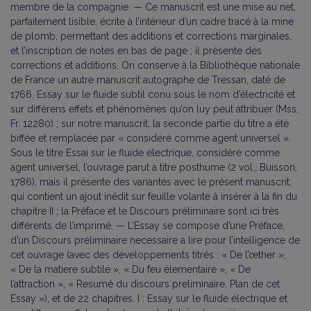
membre de la compagnie. — Ce manuscrit est une mise au net,
parfaitement lisible, écrite à l’intérieur d’un cadre tracé à la mine
de plomb, permettant des additions et corrections marginales,
et l’inscription de notes en bas de page ; il présente des
corrections et additions. On conserve à la Bibliothèque nationale
de France un autre manuscrit autographe de Tressan, daté de
1766, Essay sur le fluide subtil conu sous le nom d’électricité et
sur différens effets et phénomènes qu’on luy peut attribuer (Mss,
Fr. 12280) ; sur notre manuscrit, la seconde partie du titre a été
biffée et remplacée par « considéré comme agent universel ».
Sous le titre Essai sur le fluide électrique, considéré comme
agent universel, l’ouvrage parut à titre posthume (2 vol., Buisson,
1786), mais il présente des variantes avec le présent manuscrit,
qui contient un ajout inédit sur feuille volante à insérer à la fin du
chapitre II ; la Préface et le Discours préliminaire sont ici très
différents de l’imprimé. — L’Essay se compose d’une Préface,
d’un Discours préliminaire necessaire a lire pour l’intelligence de
cet ouvrage (avec des développements titrés : « De l’œther »,
« De la matiere subtile », « Du feu élementaire », « De
l’attraction », « Resumé du discours preliminaire. Plan de cet
Essay »), et de 22 chapitres. I : Essay sur le fluide électrique et