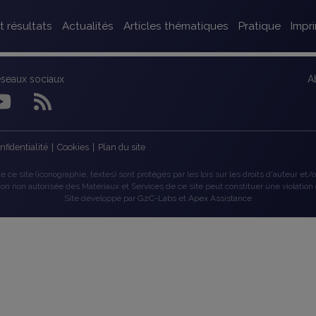
t résultats
Actualités
Articles thématiques
Pratique
Impr
éseaux sociaux
A
nfidentialité
|
Cookies
|
Plan du site
 ce site (iconographie, textes) sont protégés par les lois sur les droits d'auteur et/ou
tion non autorisée des Matériaux et Services de ce site peut constituer une violation 
Site développé par
GzC-Labs
et
Apex Assistance