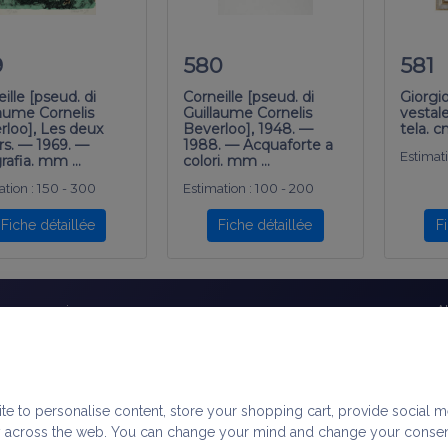
9
580
581
ille [pseud. di
Corneille [pseud. di
Giorgi
laume Cornelis
Guillaume Cornelis
vestale
rloo], Les deux
Beverloo], 1948. —
tela. 
rs. — 1969. —
1988. — Acquaforte a
Estimati
grafia. mm …
colori. mm …
tion :
150 - 300
Estimation :
100 - 200
Fiche détaillée
Fiche détaillée
F
éseaux sociaux
A
nfidentialité
|
Cookies
|
Plan du site
e to personalise content, store your shopping cart, provide social m
logy across the web. You can change your mind and change your conse
 ce site (iconographie, textes) sont protégés par les lois sur les droits d'auteur et/ou