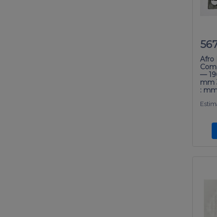
56
Afro 
Comp
— 196
mm 3
: mm
Estima