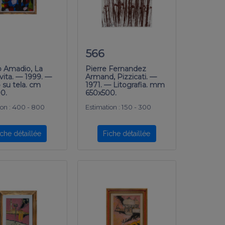
566
io Amadio, La
Pierre Fernandez
 vita. — 1999. —
Armand, Pizzicati. —
o su tela. cm
1971. — Litografia. mm
0.
650x500.
on :
400 - 800
Estimation :
150 - 300
iche détaillée
Fiche détaillée