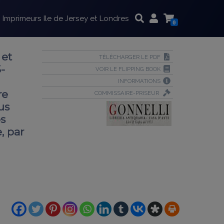
Imprimeurs Ile de Jersey et Londres
0
 et
TÉLÉCHARGER LE PDF
-
VOIR LE FLIPPING BOOK
INFORMATIONS
re
COMMISSAIRE-PRISEUR
us
os
, par