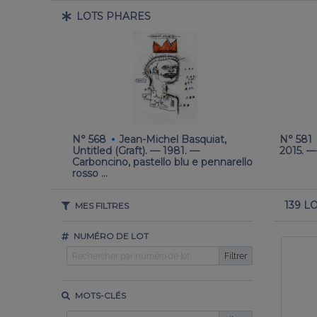
LOTS PHARES
·
a nostra
N° 568
Jean-Michel Basquiat,
N° 581
tela. cm
Untitled (Graft). — 1981. —
2015. —
Carboncino, pastello blu e pennarello
rosso …
139 L
MES FILTRES
NUMÉRO DE LOT
Filtrer
MOTS-CLÉS