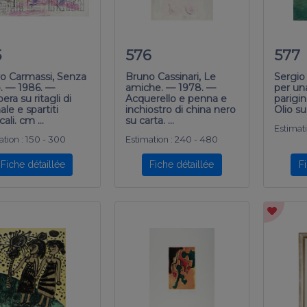
5
576
577
ro Carmassi, Senza
Bruno Cassinari, Le
Sergio
o. — 1986. —
amiche. — 1978. —
per un
ra su ritagli di
Acquerello e penna e
parigi
ale e spartiti
inchiostro di china nero
Olio su
cali. cm …
su carta. …
Estimati
tion :
150 - 300
Estimation :
240 - 480
Fiche détaillée
Fiche détaillée
F