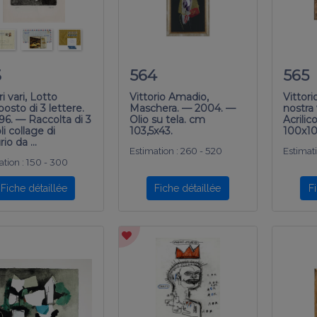
3
564
565
i vari, Lotto
Vittorio Amadio,
Vittor
osto di 3 lettere.
Maschera. — 2004. —
nostra
96. — Raccolta di 3
Olio su tela. cm
Acrilic
li collage di
103,5x43.
100x10
rio da …
Estimation :
260 - 520
Estimati
tion :
150 - 300
Fiche détaillée
Fiche détaillée
F