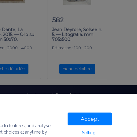
582
o Dante, La
Jean Deyrolle, Solsee n.
. 2015. — Olio su
5. — Litografia. mm
cm 50x70.
705x500.
on :
2000 - 4000
Estimation :
100 - 200
iche détaillée
Fiche détaillée
bonnez-vous à notre newsletter gratuite !
Accept
©
1999-2022
Association Bibliorare. Tous droits réservés.
edia features, and analyse
nt choices at anytime by
Settings
 la propriété intellectuelle.