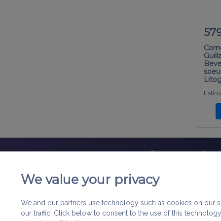
57
Corne
Guil
Beve
soeu
Lito
Estima
Suivez-nous sur les r
We value your privacy
À Propos
|
Nous contacter
|
Mentions légales
|
Politique de co
We and our partners use technology such as cookies on our sit
our traffic. Click below to consent to the use of this techno
Les Matériaux et Services de