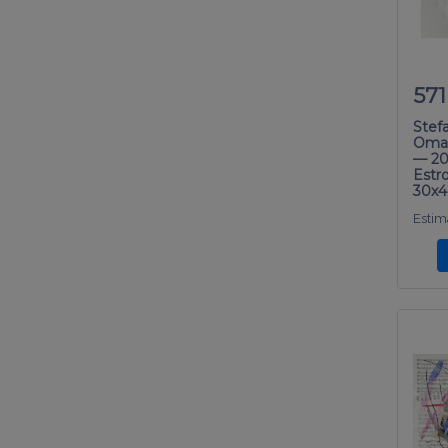
571
Stef
Omag
— 20
Estr
30x4
Estima