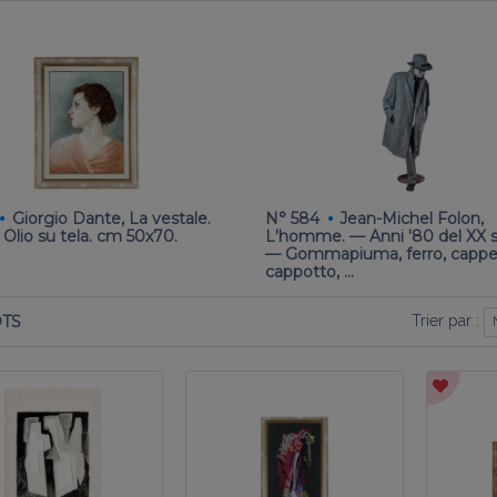
·
·
Giorgio Dante, La vestale.
N° 584
Jean-Michel Folon,
 Olio su tela. cm 50x70.
L'homme. — Anni '80 del XX s
— Gommapiuma, ferro, cappel
cappotto, …
Trier par :
OTS