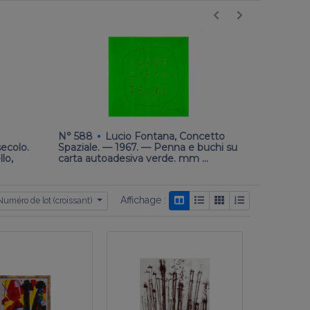
·
·
N° 588
Lucio Fontana, Concetto
N° 590
ecolo.
Spaziale. — 1967. — Penna e buchi su
composto d
lo,
carta autoadesiva verde. mm …
fotografie
Affichage :
Numéro de lot (croissant)