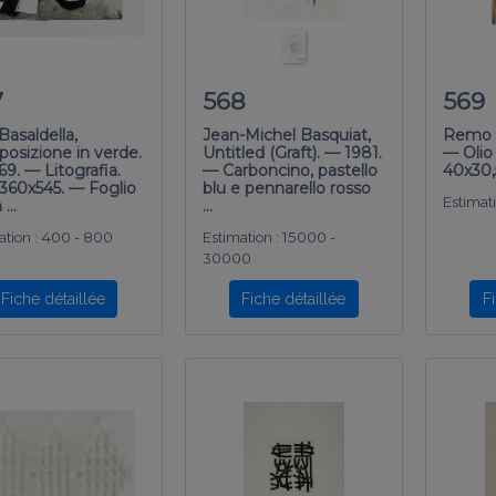
7
568
569
Basaldella,
Jean-Michel Basquiat,
Remo B
osizione in verde.
Untitled (Graft). — 1981.
— Olio
9. — Litografia.
— Carboncino, pastello
40x30,
60x545. — Foglio
blu e pennarello rosso
Estimati
 …
…
tion :
400 - 800
Estimation :
15000 -
30000
Fiche détaillée
Fiche détaillée
F