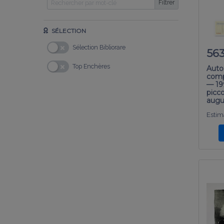
Filtrer
SÉLECTION
Sélection Bibliorare
56
Top Enchères
Autor
comp
— 19
picco
augu
Estima