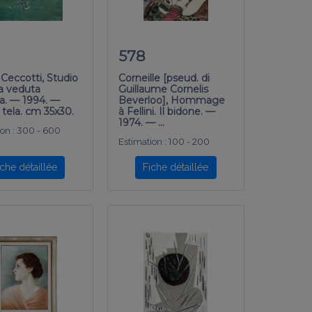
578
 Ceccotti, Studio
Corneille [pseud. di
a veduta
Guillaume Cornelis
na. — 1994. —
Beverloo], Hommage
 tela. cm 35x30.
à Fellini. Il bidone. —
1974. — …
on :
300 - 600
Estimation :
100 - 200
iche détaillée
Fiche détaillée