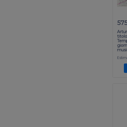
57
Artu
titol
Tempe
giorn
musi
Estima