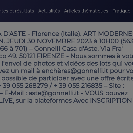
tes et résultats
Actualités
Articles thématiques
Pratique
D'ASTE - Florence (Italie). ART MODERNE
 JEUDI 30 NOVEMBRE 2023 à 10H00 (563
66 à 701) – Gonnelli Casa d’Aste. Via Fra'
co 49. 50121 FIRENZE - Nous sommes à vot
 l'envoi de photos et vidéos des lots qui vo
ivez un mail à enchères@gonnelli.it pour v
possible de participer avec une offre écrite
+ 39 055 268279 / + 39 055 216835 – Site :
– E-Mail : aste@gonnelli.it - VOUS pouvez
IVE, sur la plateformes Avec INSCRIPTION