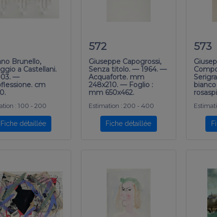
572
573
ano Brunello,
Giuseppe Capogrossi,
Giusep
gio a Castellani.
Senza titolo. — 1964. —
Compo
03. —
Acquaforte. mm
Serigra
oflessione. cm
248x210. — Foglio :
bianco
0.
mm 650x462.
rosasp
tion :
100 - 200
Estimation :
200 - 400
Estimati
Fiche détaillée
Fiche détaillée
F