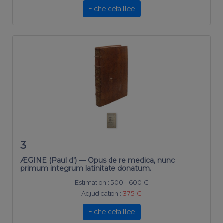
Fiche détaillée
3
ÆGINE (Paul d') — Opus de re medica, nunc
primum integrum latinitate donatum.
Estimation :
500 - 600 €
Adjudication :
375 €
Fiche détaillée