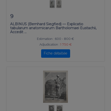
9
ALBINUS (Bernhard Siegfied) — Explicatio
tabularum anatomicarum Bartholomaei Eustachii,
Accedit …
Estimation :
600 - 800 €
Adjudication :
1 750 €
Fiche détaillée