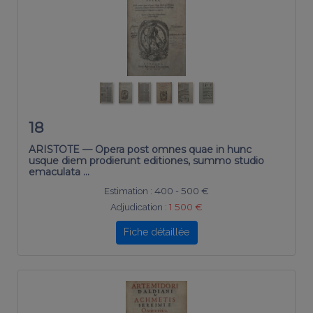
18
ARISTOTE — Opera post omnes quae in hunc
usque diem prodierunt editiones, summo studio
emaculata …
Estimation :
400 - 500 €
Adjudication :
1 500 €
Fiche détaillée