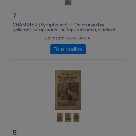
7
CHAMPIER (Symphorien) — De monarchia
gallorum campi aurei ; ac triplici imperio, videlicet …
Estimation :
600 - 800 €
Fiche détaillée
8