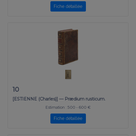
Fiche détaillée
10
[ESTIENNE (Charles)] — Prædium rusticum.
Estimation :
500 - 600 €
Fiche détaillée