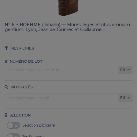
·
N° 6
BOEHME (Johann) — Mores, leges et ritus omnium
N
gentium. Lyon, Jean de Tournes et Guillaume …
Ga
MES FILTRES
NUMÉRO DE LOT
Filtrer
MOTS-CLÉS
Filtrer
SÉLECTION
Sélection Bibliorare
Top Enchères