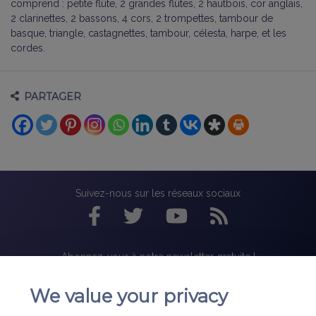
comprend : petite flûte, 2 grandes flûtes, 2 hautbois, cor anglais,
2 clarinettes, 2 bassons, 4 cors, 2 trompettes, tambour de
basque, triangle, castagnettes, tambour, célesta, harpe, et les
cordes.
PARTAGER
Suivez-nous sur les réseaux sociaux
Abonnez-vous à notre newsletter gratuite !
We value your privacy