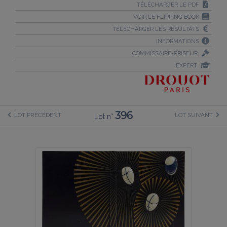
TÉLÉCHARGER LE PDF
VOIR LE FLIPPING BOOK
TÉLÉCHARGER LES RÉSULTATS
INFORMATIONS
COMMISSAIRE-PRISEUR
EXPERT
396
LOT PRÉCÉDENT
LOT SUIVANT
Lot n°