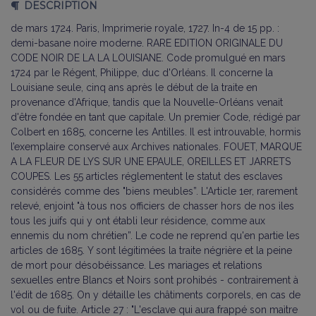
DESCRIPTION
de mars 1724. Paris, Imprimerie royale, 1727. In-4 de 15 pp. :
demi-basane noire moderne. RARE EDITION ORIGINALE DU
CODE NOIR DE LA LA LOUISIANE. Code promulgué en mars
1724 par le Régent, Philippe, duc d'Orléans. Il concerne la
Louisiane seule, cinq ans après le début de la traite en
provenance d'Afrique, tandis que la Nouvelle-Orléans venait
d'être fondée en tant que capitale. Un premier Code, rédigé par
Colbert en 1685, concerne les Antilles. Il est introuvable, hormis
l’exemplaire conservé aux Archives nationales. FOUET, MARQUE
A LA FLEUR DE LYS SUR UNE EPAULE, OREILLES ET JARRETS
COUPES. Les 55 articles réglementent le statut des esclaves
considérés comme des "biens meubles”. L'Article 1er, rarement
relevé, enjoint "à tous nos officiers de chasser hors de nos ìles
tous les juifs qui y ont établi leur résidence, comme aux
ennemis du nom chrétien”. Le code ne reprend qu'en partie les
articles de 1685. Y sont légitimées la traite négrière et la peine
de mort pour désobéissance. Les mariages et relations
sexuelles entre Blancs et Noirs sont prohibés - contrairement à
l'édit de 1685. On y détaille les châtiments corporels, en cas de
vol ou de fuite. Article 27 : "L'esclave qui aura frappé son maìtre