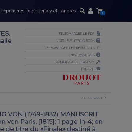
Imprimeurs Ile de Jersey et Londres
0
TES.
TÉLÉCHARGER LE PDF
alle
VOIR LE FLIPPING BOOK
TÉLÉCHARGER LES RÉSULTATS
INFORMATIONS
COMMISSAIRE-PRISEUR
EXPERT
LOT SUIVANT
VON (1749-1832) MANUSCRIT
von Paris, [1815]; 1 page in-4; en
e de titre du «Finale» destiné à