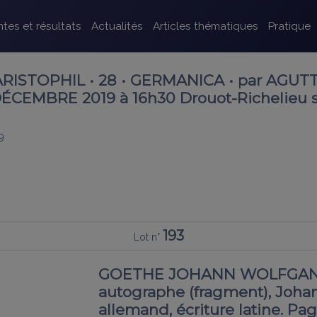
tes et résultats
Actualités
Articles thématiques
Pratique
 ARISTOPHIL • 28 • GERMANICA • par AGUT
CEMBRE 2019 à 16h30 Drouot-Richelieu s
9
193
Lot n°
GOETHE JOHANN WOLFGANG 
autographe (fragment), Johann 
allemand, écriture latine. Pag