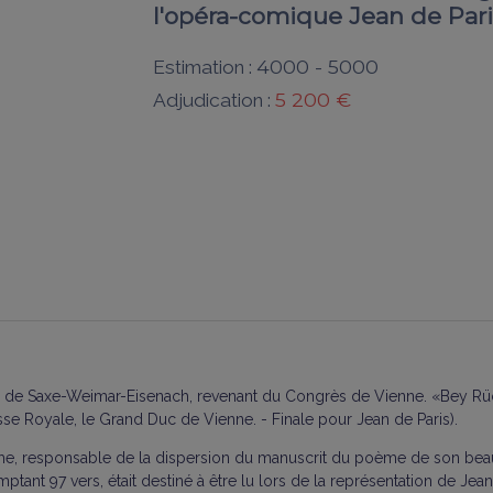
l'opéra-comique Jean de Paris
4000 - 5000
Estimation :
5 200 €
Adjudication :
duc de Saxe-Weimar-Eisenach, revenant du Congrès de Vienne. «Bey R
sse Royale, le Grand Duc de Vienne. - Finale pour Jean de Paris).
Goethe, responsable de la dispersion du manuscrit du poème de son bea
tant 97 vers, était destiné à être lu lors de la représentation de Jean