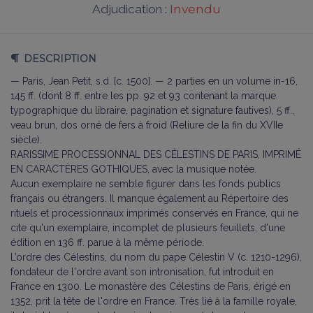
Invendu
Adjudication :
DESCRIPTION
— Paris, Jean Petit, s.d. [c. 1500]. — 2 parties en un volume in-16,
145 ff. (dont 8 ff. entre les pp. 92 et 93 contenant la marque
typographique du libraire, pagination et signature fautives), 5 ff.,
veau brun, dos orné de fers à froid (Reliure de la fin du XVIIe
siècle).
RARISSIME PROCESSIONNAL DES CÉLESTINS DE PARIS, IMPRIMÉ
EN CARACTÈRES GOTHIQUES, avec la musique notée.
Aucun exemplaire ne semble figurer dans les fonds publics
français ou étrangers. Il manque également au Répertoire des
rituels et processionnaux imprimés conservés en France, qui ne
cite qu'un exemplaire, incomplet de plusieurs feuillets, d'une
édition en 136 ff. parue à la même période.
L’ordre des Célestins, du nom du pape Célestin V (c. 1210-1296),
fondateur de l'ordre avant son intronisation, fut introduit en
France en 1300. Le monastère des Célestins de Paris, érigé en
1352, prit la tête de l'ordre en France. Très lié à la famille royale,