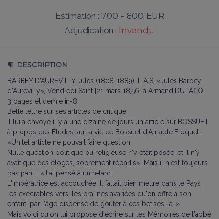
700 - 800 EUR
Estimation :
Invendu
Adjudication :
DESCRIPTION
BARBEY D'AUREVILLY Jules (1808-1889). L.A.S. «Jules Barbey
d'Aurevilly», Vendredi Saint [21 mars 18]56, à Armand DUTACQ ;
3 pages et demie in-8.
Belle lettre sur ses articles de critique.
Il lui a envoyé il y a une dizaine de jours un article sur BOSSUET
à propos des Études sur la vie de Bossuet d'Amable Floquet :
«Un tel article ne pouvait faire question.
Nulle question politique ou religieuse n'y était posée, et il n'y
avait que des éloges, sobrement répartis». Mais il n'est toujours
pas paru : «J'ai pensé à un retard.
L'Impératrice est accouchée. Il fallait bien mettre dans le Pays
les exécrables vers, les pralines avariées qu'on offre à son
enfant, par l'âge dispensé de goûter à ces bêtises-là !»
Mais voici qu'on lui propose d'écrire sur les Mémoires de l'abbé