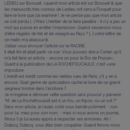
LEDIEU sur Bossuet, «quand mon article est sur Bossuet & que
les manuscrits très-connus de Ledieu ont servi à Floquet pour
faire le livre que j'ai examiné ! Je ne pense pas que mon article
se soit perdu [...] Priez Lhéritier de le faire paraître - il n'y a pas un
mot qui puisse en arrêter l'impression. Quand cesserons-nous
d'être régalés de fiel et de vinaigre au Pays ? [...] votre lettre de
ce matin m'a abasourdi.
J'allais vous envoyer l'article sur le RACINE.
Il était fini et allait partir ce soir. Vous pouvez dire à Cohen qu'il
m'a fait faire un article, - encore un pour le Roi de Prusse»...
Quant à la publication de LA ROCHEFOUCAULD, c'est «une
imposture.
L'inédit est inédit comme les vieilles rues de Paris, s'il y en a
encore. Quel genre de spéculation cache le livre de ce grand
seigneur tombé dans l'écritoire ?
Je m'ingénie à dénouer cette question sans pouvoir y parvenir :
“M. de La Rochefoucault est-il un fou, un fripon, ou un sot ?”
Dans mon article, je l'avais collé sous bande poliment, - non
pour lui, mais pour son nom, - mais si nous avions un journal,
(Nous !) je lui aurais appris à respecter ses armoiries. Ah !
Dutacq, Dutacq, vous êtes bien coupable. Quand ferons-nous