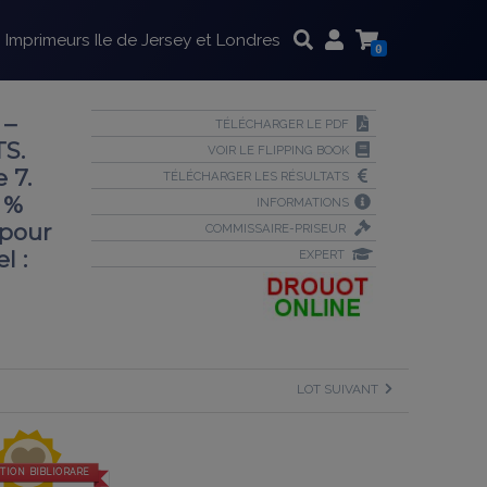
Imprimeurs Ile de Jersey et Londres
0
 –
TÉLÉCHARGER LE PDF
S.
VOIR LE FLIPPING BOOK
 7.
TÉLÉCHARGER LES RÉSULTATS
 %
INFORMATIONS
 pour
COMMISSAIRE-PRISEUR
l :
EXPERT
LOT SUIVANT
TION BIBLIORARE