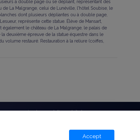
plusieurs à double page ou se dépliant, représentant des
 de La Malgrange, celui de Lunéville, l'hôtel Soubise, le
es planches dont plusieurs dépliantes ou à double page,
Lesueur, représente cette statue. Élève de Mansart,
sit également le château de La Malgrange, le palais de
ue la deuxième épreuve de la statue équestre dans le
 volume restauré. Restauration à la reliure (coiffes,
bonnez-vous à notre newsletter gratuite !
Accept