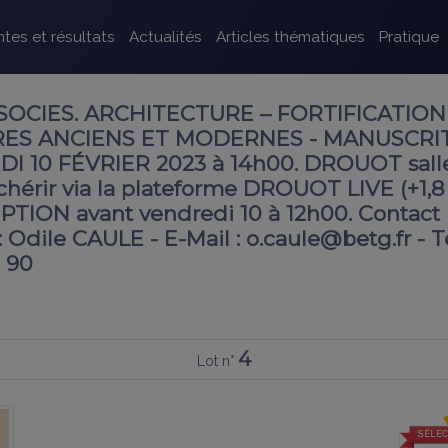
tes et résultats
Actualités
Articles thématiques
Pratique
SOCIES. ARCHITECTURE – FORTIFICATION
IVRES ANCIENS ET MODERNES - MANUSCRIT
 10 FÉVRIER 2023 à 14h00. DROUOT salle
hérir via la plateforme DROUOT LIVE (+1,8
PTION avant vendredi 10 à 12h00. Contact
Odile CAULE - E-Mail : o.caule@betg.fr - Te
8 90
4
Lot n°
SÉLEC