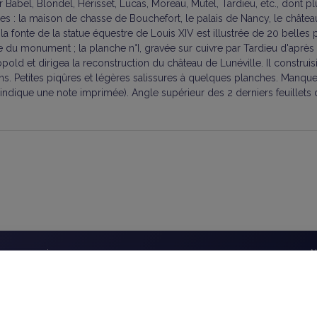
 Babel, Blondel, Hérisset, Lucas, Moreau, Mutel, Tardieu, etc., dont 
es : la maison de chasse de Bouchefort, le palais de Nancy, le château
e la fonte de la statue équestre de Louis XIV est illustrée de 20 bell
e du monument ; la planche n°I, gravée sur cuivre par Tardieu d'après 
pold et dirigea la reconstruction du château de Lunéville. Il construi
ains. Petites piqûres et légères salissures à quelques planches. Manq
indique une note imprimée). Angle supérieur des 2 derniers feuillets du
éseaux sociaux
A