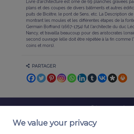
Livre d'architecture est orné de 69 planches gravées par
plans et des coupes de divers bâtiments et autres édific
puits de Bicêtre, le pont de Sens, etc. La Description d
montrant les moules et les différentes étapes de la font
Germain Boffrand (1667-1754) fut l'architecte du duc Léo
Nancy, et travailla beaucoup pour des aristocrates lorr
second ouvrage (elle doit être répétée à la fin comme l'
coins et mors).
PARTAGER
Suivez-nous sur les r
We value your privacy