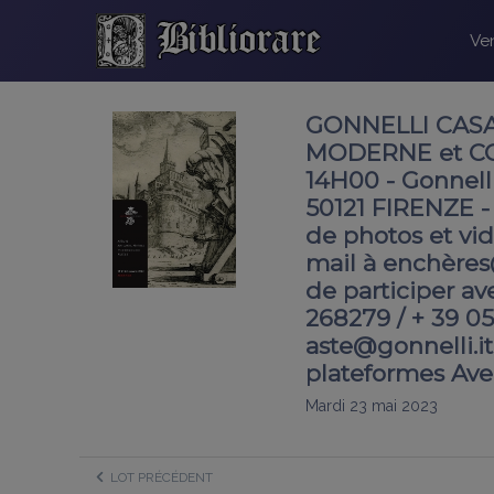
Ven
GONNELLI CASA D
MODERNE et CO
14H00 - Gonnelli
50121 FIRENZE -
de photos et vid
mail à enchères
de participer av
268279 / + 39 055
aste@gonnelli.i
plateformes Av
Mardi 23 mai 2023
LOT PRÉCÉDENT