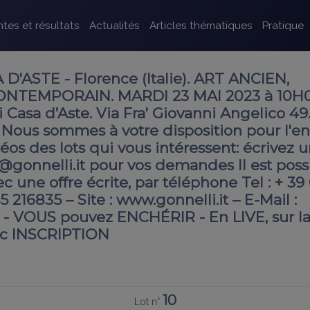
tes et résultats
Actualités
Articles thématiques
Pratique
'ASTE - Florence (Italie). ART ANCIEN,
NTEMPORAIN. MARDI 23 MAI 2023 à 10H0
 Casa d’Aste. Via Fra' Giovanni Angelico 49
 Nous sommes à votre disposition pour l'en
éos des lots qui vous intéressent: écrivez 
@gonnelli.it pour vos demandes Il est poss
ec une offre écrite, par téléphone Tel : + 39
 216835 – Site : www.gonnelli.it – E-Mail :
t - VOUS pouvez ENCHÉRIR - En LIVE, sur l
ec INSCRIPTION
10
Lot n°