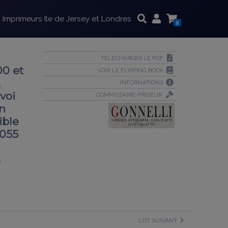
Imprimeurs Ile de Jersey et Londres
0
TÉLÉCHARGER LE PDF
0 et
VOIR LE FLIPPING BOOK
.
INFORMATIONS
voi
COMMISSAIRE-PRISEUR
un
ible
 055
a
LOT SUIVANT