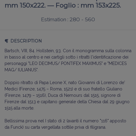
mm 150x222. — Foglio : mm 153x225.
280 - 560
Estimation :
DESCRIPTION
Bartsch, VIII, 84. Hollstein, 93. Con il monogramma sulla colonna
in basso al centro e nei cartigli sotto i ritratti l'identificazione dei
personaggi "LEO DECIMUS/ PONTIFEX MAXIMUS" e "MEDICES
MAG/ IULIANUS".
Doppio ritratto di Papa Leone X, nato Giovanni di Lorenzo de'
Medici (Firenze, 1475 – Roma, 1521) e di suo fratello Giuliano
(Firenze, 1479 – 1516), Duca di Nemours dal 1515, signore di
Firenze dal 1513 e capitano generale della Chiesa dal 29 giugno
1515 alla morte.
Bellissima prova nel I stato di 2 (avanti il numero "116" apposto
da Funck) su carta vergellata sottile priva di filigrana.