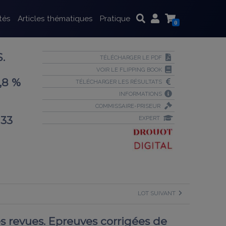
tés
Articles thématiques
Pratique
0
.
TÉLÉCHARGER LE PDF
VOIR LE FLIPPING BOOK
1,8 %
TÉLÉCHARGER LES RÉSULTATS
INFORMATIONS
COMMISSAIRE-PRISEUR
 33
EXPERT
LOT SUIVANT
 revues. Epreuves corrigées de